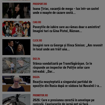
PROSPORT.RO
Ioana Țiriac, vacanță de mega – lux într-un castel
unde o noapte de cazare costă...
CIAO.RO
Poveştile de iubire care au rămas doar o amintire!
Imagini tari cu Gina Pistol, Răzvan...
CLICK.RO
Imagini rare cu George și Ilinca Simion: „Am revenit
în locul unde am trăit una...
DIGI 24
Stânca vandalizată pe Transfăgărășan. Ce le
răspunde un inspector de Poliție celor care
întreabă: „Dar...
DIGI24
Reacția neașteptată a singurului partidul de
opoziţie din Rusia după ce văduva lui Navalnîi i-a...
PROMOTOR.RO
2026: Care e presiunea corectă în anvelope pe
caniculă. Cauciucurile de iarnă pot să facă...