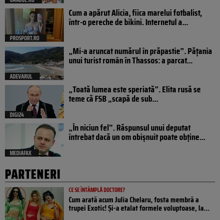
Cum a apărut Alicia, fiica marelui fotbalist,
într-o pereche de bikini. Internetul a...
PROSPORT.RO
„Mi-a aruncat numărul în prăpastie”. Pățania
unui turist român în Thassos: a parcat...
ADEVARUL
„Toată lumea este speriată”. Elita rusă se
teme că FSB „scapă de sub...
DIGI24
„În niciun fel”. Răspunsul unui deputat
întrebat dacă un om obișnuit poate obține...
MEDIAFAX
PARTENERI
CE SE ÎNTÂMPLĂ DOCTORE?
Cum arată acum Julia Chelaru, fosta membră a
trupei Exotic! Și-a etalat formele voluptoase, la...