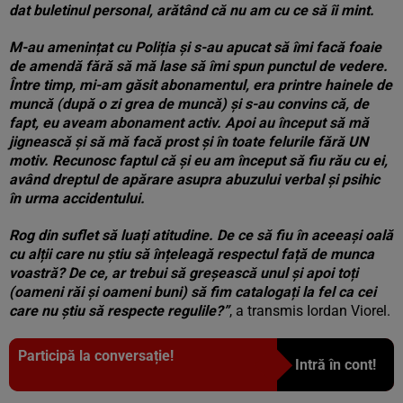
dat buletinul personal, arătând că nu am cu ce să îi mint.
M-au amenințat cu Poliția și s-au apucat să îmi facă foaie
de amendă fără să mă lase să îmi spun punctul de vedere.
Între timp, mi-am găsit abonamentul, era printre hainele de
muncă (după o zi grea de muncă) și s-au convins că, de
fapt, eu aveam abonament activ. Apoi au început să mă
jignească și să mă facă prost și în toate felurile fără UN
motiv. Recunosc faptul că și eu am început să fiu rău cu ei,
având dreptul de apărare asupra abuzului verbal și psihic
în urma accidentului.
Rog din suflet să luați atitudine. De ce să fiu în aceeași oală
cu alții care nu știu să înțeleagă respectul față de munca
voastră? De ce, ar trebui să greșească unul și apoi toți
(oameni răi și oameni buni) să fim catalogați la fel ca cei
care nu știu să respecte regulile?”
, a transmis Iordan Viorel.
Participă la conversație!
Intră în cont!