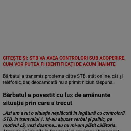
CITEȘTE ȘI:
STB VA AVEA CONTROLORI SUB ACOPERIRE.
CUM VOR PUTEA FI IDENTIFICAȚI DE ACUM ÎNAINTE
Bărbatul a transmis problema către STB, atât online, cât și
telefonic, dar, deocamdată nu a primit niciun răspuns.
Bărbatul a povestit cu lux de amănunte
situația prin care a trecut
„Azi am avut o situație neplăcută în legătură cu controlorii
STB, în tramvaiul 1. M-au abuzat verbal și psihic, pe
motivul că, vezi doamne…eu nu mi-am plătit călătoria.