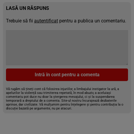
LASĂ UN RĂSPUNS
Trebuie să fii
autentificat
pentru a publica un comentariu.
Intră în cont pentru a comenta
Vă rugăm să țineți cont că folosirea injuriilor, a limbajului instigator la ură, a
apelurilor la violență sau trimiterea repetată, în mod abuziv, a aceluiași
comentariu pot duce nu doar la ștergerea mesajului, ci și la suspendarea
temporară a dreptului de a comenta. Site-ul nostru încurajează dezbaterile
aprinse, dar civilizate. Vă mulțumim pentru înțelegere și pentru contribuția la o
discuție bazată pe argumente, nu pe atacuri.