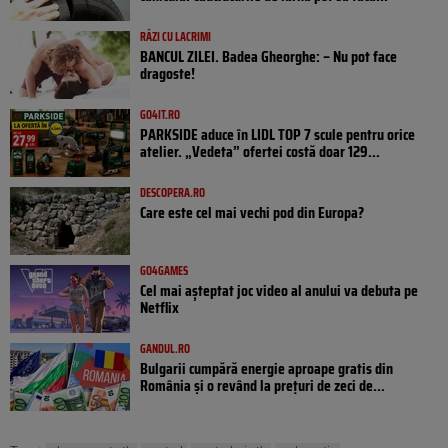
RÂZI CU LACRIMI
BANCUL ZILEI. Badea Gheorghe: – Nu pot face
dragoste!
GO4IT.RO
PARKSIDE aduce în LIDL TOP 7 scule pentru orice
atelier. „Vedeta” ofertei costă doar 129...
DESCOPERA.RO
Care este cel mai vechi pod din Europa?
GO4GAMES
Cel mai așteptat joc video al anului va debuta pe
Netflix
GANDUL.RO
Bulgarii cumpără energie aproape gratis din
România și o revând la prețuri de zeci de...