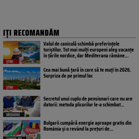
IȚI RECOMANDĂM
Valul de caniculă schimbă preferințele
turiștilor. Tot mai mulți europeni aleg vacanțe
în țările nordice, dar Mediterana rămâne…
ȘTIRI
Cea mai bună țară în care să te muți în 2026.
Surpriza de pe primul loc
ȘTIRI
Secretul unui cuplu de pensionari care nu are
datorii: metoda plicurilor le-a schimbat...
MEDIAFAX
Bulgarii cumpără energie aproape gratis din
România și o revând la prețuri de...
GANDUL.RO