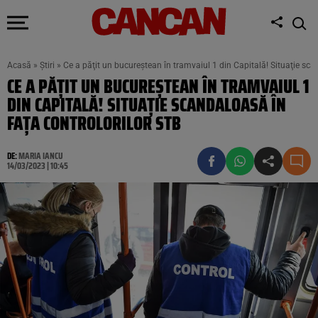
Acasă
»
Știri
»
Ce a păţit un bucureştean în tramvaiul 1 din Capitală! Situaţie sca
CE A PĂŢIT UN BUCUREŞTEAN ÎN TRAMVAIUL 1
DIN CAPITALĂ! SITUAŢIE SCANDALOASĂ ÎN
FAŢA CONTROLORILOR STB
DE:
MARIA IANCU
14/03/2023 | 10:45