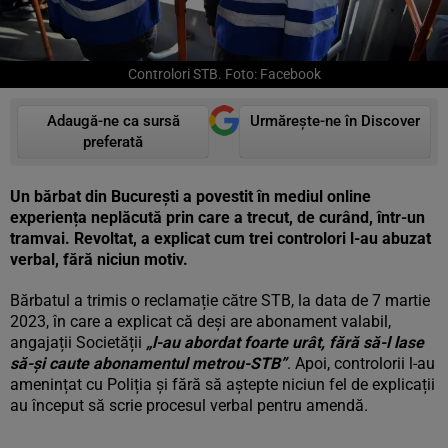
Controlori STB. Foto: Facebook
Adaugă-ne ca sursă
Urmărește-ne în Discover
preferată
Un bărbat din București a povestit în mediul online
experiența neplăcută prin care a trecut, de curând, într-un
tramvai. Revoltat, a explicat cum trei controlori l-au abuzat
verbal, fără niciun motiv.
Bărbatul a trimis o reclamație către STB, la data de 7 martie
2023, în care a explicat că deși are abonament valabil,
angajații Societății
„l-au abordat foarte urât, fără să-l lase
să-și caute abonamentul metrou-STB”
. Apoi, controlorii l-au
amenințat cu Poliția și fără să aștepte niciun fel de explicații
au început să scrie procesul verbal pentru amendă.