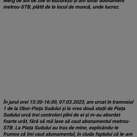
Merg de ani de zile în București și am lunar abonament
metrou-STB, plătit de la locul de muncă, unde lucrez.
În jurul orei 15:30-16:00, 07:03.2023, am urcat în tramvaiul
1 de la Obor-Piața Sudului și la vreo două stații de Piața
Sudului urcă trei controlori plini de ei și m-au abordat
foarte urât, fără să mă lase să caut abonamentul metrou-
STB. La Piața Sudului au tras de mine, explicându-le
frumos că îmi caut abonamentul, în ciuda faptului că le-am