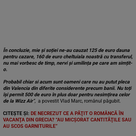
În concluzie, mie și soției ne-au cauzat 125 de euro dauna
pentru cazare, 160 de euro cheltuiala noastră cu transferul,
nu mai vorbesc de timp, nervi și umilința pe care am simțit-
o.
Probabil chiar si acum sunt oameni care nu au putut pleca
din Valencia din diferite considerente precum banii. Nu toți
își permit 500 de euro în plus doar pentru nesimțirea celor
de la Wizz Air
”
, a povestit Vlad Marc, românul păgubit.
CITEȘTE ȘI:
DE NECREZUT CE A PĂŢIT O ROMÂNCĂ ÎN
VACANŢA DIN GRECIA? “AU MICŞORAT CANTITĂŢILE SAU
AU SCOS GARNITURILE”