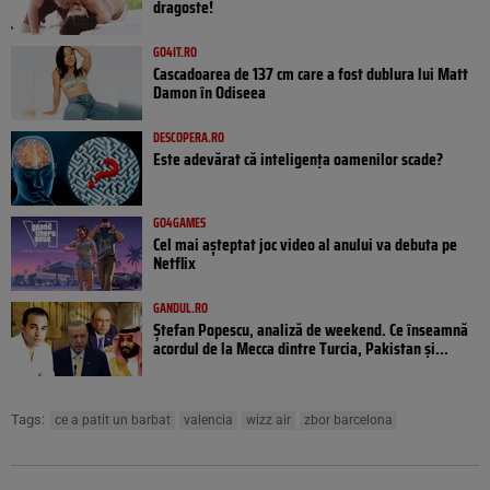
dragoste!
GO4IT.RO
Cascadoarea de 137 cm care a fost dublura lui Matt
Damon în Odiseea
DESCOPERA.RO
Este adevărat că inteligența oamenilor scade?
GO4GAMES
Cel mai așteptat joc video al anului va debuta pe
Netflix
GANDUL.RO
Ștefan Popescu, analiză de weekend. Ce înseamnă
acordul de la Mecca dintre Turcia, Pakistan şi...
Tags:
ce a patit un barbat
valencia
wizz air
zbor barcelona