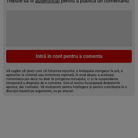
Trebuie să fii
autentificat
pentru a publica un comentariu.
Intră în cont pentru a comenta
Vă rugăm să țineți cont că folosirea injuriilor, a limbajului instigator la ură, a
apelurilor la violență sau trimiterea repetată, în mod abuziv, a aceluiași
comentariu pot duce nu doar la ștergerea mesajului, ci și la suspendarea
temporară a dreptului de a comenta. Site-ul nostru încurajează dezbaterile
aprinse, dar civilizate. Vă mulțumim pentru înțelegere și pentru contribuția la o
discuție bazată pe argumente, nu pe atacuri.