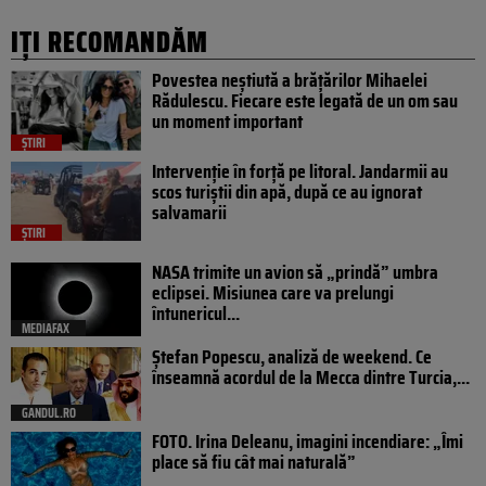
IȚI RECOMANDĂM
Povestea neștiută a brățărilor Mihaelei
Rădulescu. Fiecare este legată de un om sau
un moment important
ȘTIRI
Intervenție în forță pe litoral. Jandarmii au
scos turiștii din apă, după ce au ignorat
salvamarii
ȘTIRI
NASA trimite un avion să „prindă” umbra
eclipsei. Misiunea care va prelungi
întunericul...
MEDIAFAX
Ștefan Popescu, analiză de weekend. Ce
înseamnă acordul de la Mecca dintre Turcia,...
GANDUL.RO
FOTO. Irina Deleanu, imagini incendiare: „Îmi
place să fiu cât mai naturală”