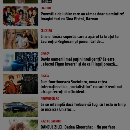
jacuzzi
CIAO.RO
Poveştile de iubire care au rămas doar o amintire!
Imagini tari cu Gina Pistol, Răzvan...
CLICK.RO
Cine e tânăra superbă care a apărut la brațul lui
Laurențiu Reghecampf junior. Cât de...
DIGI 24
Devin oamenii mai puțin inteligenți? Ce este
„efectul Flynn invers” și de ce îi îngrijorează...
DIGI24
Cum funcționează Sovintern, noua rețea
internațională a „socialiștilor” cu care Kremlinul
atrage recruți din Occident...
PROMOTOR.RO
Ce se întâmplă dacă trebuie să fugi cu Tesla în timp
ce încarcă? Un atac...
RÂZI CU LACRIMI
BANCUL ZILEI. Badea Gheorghe: – Nu pot face