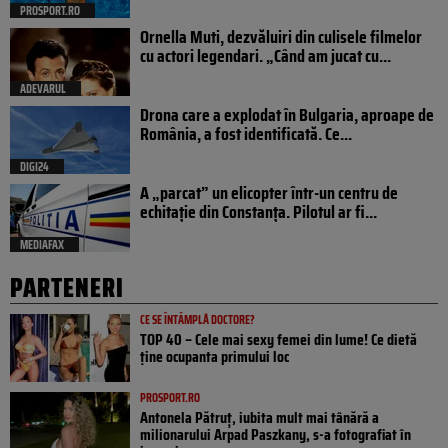
PROSPORT.RO
Ornella Muti, dezvăluiri din culisele filmelor
cu actori legendari. „Când am jucat cu...
ADEVARUL
Drona care a explodat în Bulgaria, aproape de
România, a fost identificată. Ce...
DIGI24
A „parcat” un elicopter într-un centru de
echitație din Constanța. Pilotul ar fi...
MEDIAFAX
PARTENERI
CE SE ÎNTÂMPLĂ DOCTORE?
TOP 40 – Cele mai sexy femei din lume! Ce dietă
ține ocupanta primului loc
PROSPORT.RO
Antonela Pătruț, iubita mult mai tânără a
milionarului Arpad Paszkany, s-a fotografiat în