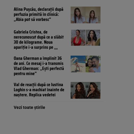
Alina Pușcău, declarații după
perfuzia primită în clinică:
„Abia pot să vorbesc”
Gabriela Cristea, de
nerecunoscut după ce a slăbit
30 de kilograme. Noua
apariție i-a surprins pe
...
Oana Gherman a împlinit 36
de ani. Ce mesaj i-a transmis
Vlad Gherman: „Ești perfectă
pentru mine”
Val de reacții după ce Iustina
Loghin s-a machiat înainte de
naștere. Replica vedetei
Vezi toate știrile