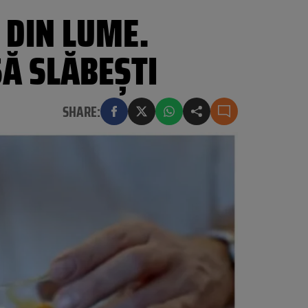
 DIN LUME.
SĂ SLĂBEȘTI
SHARE: