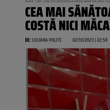
Acasă
»
Știri
»
Cea mai sănătoasă și ieftină salată din lume. Cost
CEA MAI SĂNĂTOA
COSTĂ NICI MĂCA
DE:
LUCIANA POLITE
02/10/2023 | 22:58