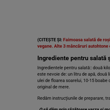
(CITEȘTE ȘI:
Faimoasa salată de roși
vegane. Alte 3 mâncăruri autohtone o
Ingrediente pentru salată 
Ingredientele pentru salată:: două ki
este nevoie de: un litru de apă, două 
ulei de floarea soarelui, 10-15 boabe d
original de mere.
Redăm instrucțiunile de preparare, tr
„O să dăm prin răzătoare varza și morc