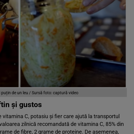
 puțin de un leu / Sursă foto: captură video
ftin și gustos
vitamina C, potasiu și fier care ajută la transportul
n valoarea zilnică recomandată de vitamina C, 85% din
 grame de fibre, 2 grame de proteine. De asemenea,