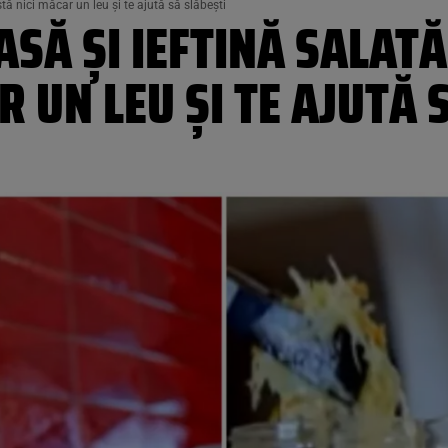
ă nici măcar un leu și te ajută să slăbești
SĂ ȘI IEFTINĂ SALATĂ
R UN LEU ȘI TE AJUTĂ 