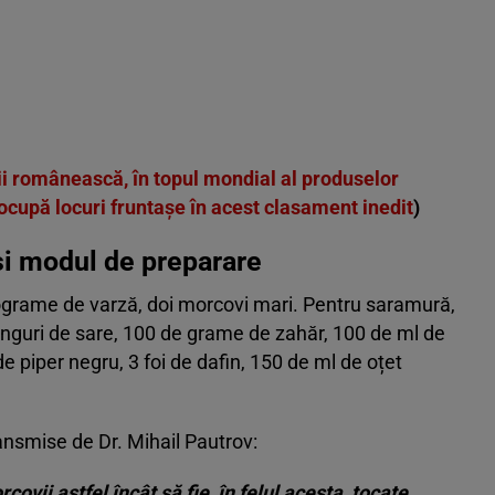
i românească, în topul mondial al produselor
cupă locuri fruntașe în acest clasament inedit
)
și modul de preparare
lograme de varză, doi morcovi mari. Pentru saramură,
linguri de sare, 100 de grame de zahăr, 100 de ml de
e piper negru, 3 foi de dafin, 150 de ml de oțet
ansmise de Dr. Mihail Pautrov:
ovii astfel încât să fie, în felul acesta, tocate