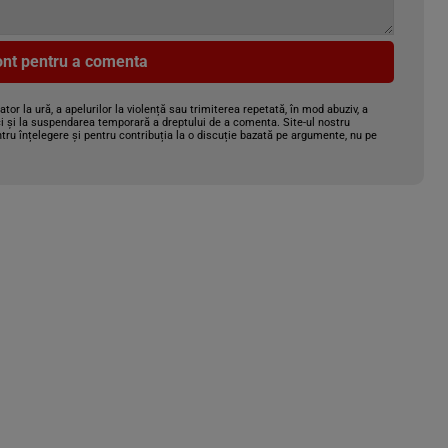
cont pentru a comenta
gator la ură, a apelurilor la violență sau trimiterea repetată, în mod abuziv, a
i și la suspendarea temporară a dreptului de a comenta. Site-ul nostru
tru înțelegere și pentru contribuția la o discuție bazată pe argumente, nu pe