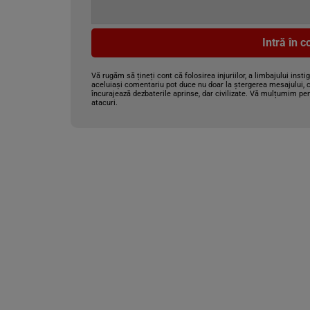
Intră în 
Vă rugăm să țineți cont că folosirea injuriilor, a limbajului insti
aceluiași comentariu pot duce nu doar la ștergerea mesajului, c
încurajează dezbaterile aprinse, dar civilizate. Vă mulțumim pen
atacuri.