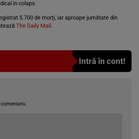
dical în colaps.
egistrat 5.700 de morți, iar aproape jumătate din
latează
The Daily Mail
.
Intră în cont!
 comentariu.