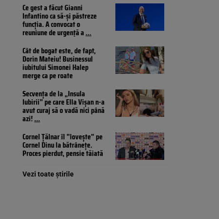
Ce gest a făcut Gianni
Infantino ca să-și păstreze
funcția. A convocat o
reuniune de urgență a
...
Cât de bogat este, de fapt,
Dorin Mateiu! Businessul
iubitului Simonei Halep
merge ca pe roate
Secvența de la „Insula
Iubirii” pe care Ella Vișan n-a
avut curaj să o vadă nici până
azi!
...
Cornel Țălnar îl ”lovește” pe
Cornel Dinu la bătrânețe.
Proces pierdut, pensie tăiată
Vezi toate știrile