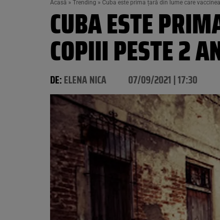
Acasă
»
Trending
»
Cuba este prima țară din lume care vaccinea
CUBA ESTE PRIM
COPIII PESTE 2 A
DE:
ELENA NICA
07/09/2021 | 17:30