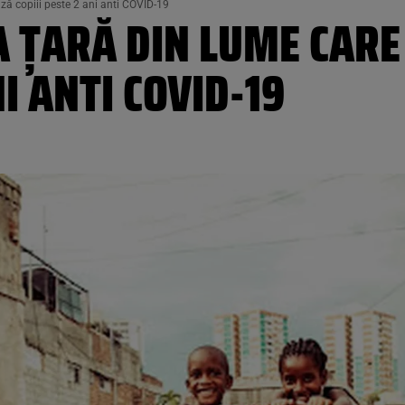
ză copiii peste 2 ani anti COVID-19
A ȚARĂ DIN LUME CARE
NI ANTI COVID-19