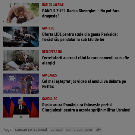
RÂZI CU LACRIMI
BANCUL ZILEI. Badea Gheorghe: – Nu pot face
dragoste!
GO4IT.RO
Oferta LIDL pentru scule din gama Parkside:
fierăstrău pendular la sub 130 de lei
DESCOPERA.RO
Cercetătorii au creat câini la care oamenii să nu fie
alergici
GO4GAMES
Cel mai așteptat joc video al anului va debuta pe
Netflix
GANDUL.RO
Rusia acuză România că folosește portul
Giurgiulești pentru a acorda sprijin militar Ucrainei
Tags:
cancan senzational
caracal
dan diaconescu
otv