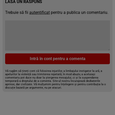
LASĂ UN RĂSPUNS
Trebuie să fii
autentificat
pentru a publica un comentariu.
Intră în cont pentru a comenta
Vă rugăm să țineți cont că folosirea injuriilor, a limbajului instigator la ură, a
apelurilor la violență sau trimiterea repetată, în mod abuziv, a aceluiași
comentariu pot duce nu doar la ștergerea mesajului, ci și la suspendarea
temporară a dreptului de a comenta. Site-ul nostru încurajează dezbaterile
aprinse, dar civilizate. Vă mulțumim pentru înțelegere și pentru contribuția la o
discuție bazată pe argumente, nu pe atacuri.