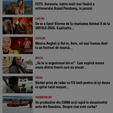
FOTO. Antonela, iubita mult mai tânără a
milionarului Arpad Paszkany, în jacuzzi
CIAO.RO
De ce a lipsit Vierme de la reuniunea Animal X de la
UNTOLD 2026. Explicația...
CLICK.RO
Monica Anghel și fiul ei, Aviv, cel mai frumos duet
la un festival de muzică...
DIGI 24
„Să le ia organismul din ei”. Cum explică mama
unuia dintre tinerii care au atacat...
DIGI24
Bărbat prins de radar cu 172 kmh pentru că își ducea
la spital tatăl muşcat...
PROMOTOR.RO
Un producător din CHINA urcă rapid în clasamentul
auto din România. Despre cine este vorba?