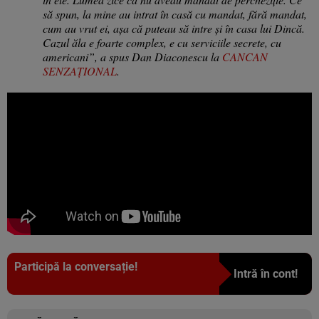
să spun, la mine au intrat în casă cu mandat, fără mandat,
cum au vrut ei, așa că puteau să intre și în casa lui Dincă.
Cazul ăla e foarte complex, e cu serviciile secrete, cu
americani”, a spus Dan Diaconescu la
CANCAN
SENZAȚIONAL
.
Participă la conversație!
Intră în cont!