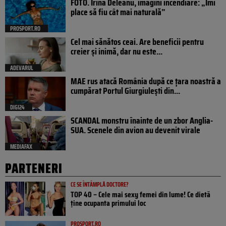
FOTO. Irina Deleanu, imagini incendiare: „Îmi
place să fiu cât mai naturală”
PROSPORT.RO
Cel mai sănătos ceai. Are beneficii pentru
creier și inimă, dar nu este...
ADEVARUL
MAE rus atacă România după ce țara noastră a
cumpărat Portul Giurgiulești din...
DIGI24
SCANDAL monstru înainte de un zbor Anglia-
SUA. Scenele din avion au devenit virale
MEDIAFAX
PARTENERI
CE SE ÎNTÂMPLĂ DOCTORE?
TOP 40 – Cele mai sexy femei din lume! Ce dietă
ține ocupanta primului loc
PROSPORT.RO