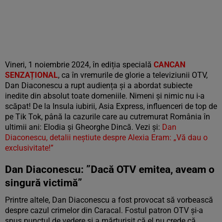
Vineri, 1 noiembrie 2024, în ediția specială
CANCAN
SENZAȚIONAL
, ca în vremurile de glorie a televiziunii OTV,
Dan Diaconescu a rupt audiența și a abordat subiecte
inedite din absolut toate domeniile. Nimeni și nimic nu i-a
scăpat! De la Insula iubirii, Asia Express, influenceri de top de
pe Tik Tok, până la cazurile care au cutremurat România în
ultimii ani: Elodia și Gheorghe Dincă. Vezi și:
Dan
Diaconescu, detalii neștiute despre Alexia Eram: „Vă dau o
exclusivitate!”
Dan Diaconescu: ”Dacă OTV emitea, aveam o
singură victimă”
Printre altele, Dan Diaconescu a fost provocat să vorbească
despre cazul crimelor din Caracal. Fostul patron OTV și-a
spus punctul de vedere și a mărturisit că el nu crede că