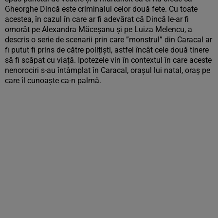
Gheorghe Dincă este criminalul celor două fete. Cu toate
acestea, în cazul în care ar fi adevărat că Dincă le-ar fi
omorât pe Alexandra Măceșanu și pe Luiza Melencu, a
descris o serie de scenarii prin care ”monstrul” din Caracal ar
fi putut fi prins de către polițiști, astfel încât cele două tinere
să fi scăpat cu viață. Ipotezele vin în contextul în care aceste
nenorociri s-au întâmplat în Caracal, orașul lui natal, oraș pe
care îl cunoaște ca-n palmă.