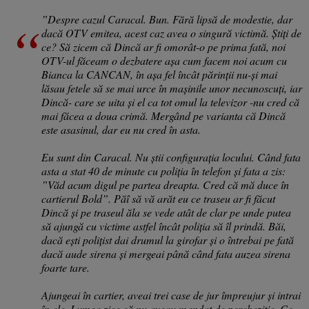
”Despre cazul Caracal. Bun. Fără lipsă de modestie, dar
dacă OTV emitea, acest caz avea o singură victimă. Știți de
ce? Să zicem că Dincă ar fi omorât-o pe prima fată, noi
OTV-ul făceam o dezbatere așa cum facem noi acum cu
Bianca la CANCAN, în așa fel încât părinții nu-și mai
lăsau fetele să se mai urce în mașinile unor necunoscuți, iar
Dincă- care se uita și el ca tot omul la televizor -nu cred că
mai făcea a doua crimă. Mergând pe varianta că Dincă
este asasinul, dar eu nu cred în asta.
Eu sunt din Caracal. Nu știi configurația locului. Când fata
asta a stat 40 de minute cu poliția în telefon și fata a zis:
”Văd acum digul pe partea dreapta. Cred că mă duce în
cartierul Bold”. Păî să vă arăt eu ce traseu ar fi făcut
Dincă și pe traseul ăla se vede atât de clar pe unde putea
să ajungă cu victime astfel încât poliția să îl prindă. Băi,
dacă ești polițist dai drumul la girofar și o întrebai pe fată
dacă aude sirena și mergeai până când fata auzea sirena
foarte tare.
Ajungeai în cartier, aveai trei case de jur împreujur și intrai
în ele. Lumea zice că nu aveau mandat de percheziție. Ce