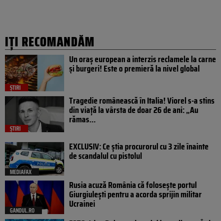
IȚI RECOMANDĂM
Un oraș european a interzis reclamele la carne
și burgeri! Este o premieră la nivel global
ȘTIRI
Tragedie românească în Italia! Viorel s-a stins
din viață la vârsta de doar 26 de ani: „Au
rămas…
ȘTIRI
EXCLUSIV: Ce știa procurorul cu 3 zile înainte
de scandalul cu pistolul
MEDIAFAX
Rusia acuză România că folosește portul
Giurgiulești pentru a acorda sprijin militar
Ucrainei
GANDUL.RO