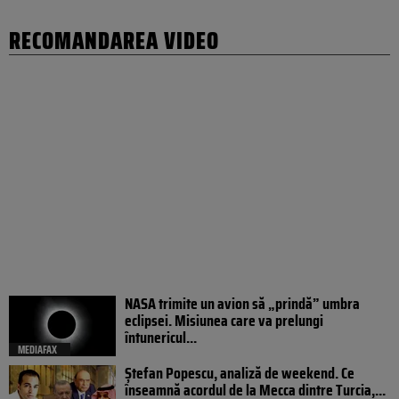
RECOMANDAREA VIDEO
NASA trimite un avion să „prindă” umbra
eclipsei. Misiunea care va prelungi
întunericul...
MEDIAFAX
Ștefan Popescu, analiză de weekend. Ce
înseamnă acordul de la Mecca dintre Turcia,...