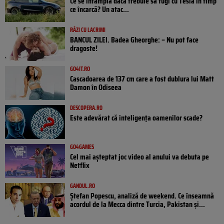
Ce se întâmplă dacă trebuie să fugi cu Tesla în timp
ce încarcă? Un atac...
RÂZI CU LACRIMI
BANCUL ZILEI. Badea Gheorghe: – Nu pot face
dragoste!
GO4IT.RO
Cascadoarea de 137 cm care a fost dublura lui Matt
Damon în Odiseea
DESCOPERA.RO
Este adevărat că inteligența oamenilor scade?
GO4GAMES
Cel mai așteptat joc video al anului va debuta pe
Netflix
GANDUL.RO
Ștefan Popescu, analiză de weekend. Ce înseamnă
acordul de la Mecca dintre Turcia, Pakistan şi...