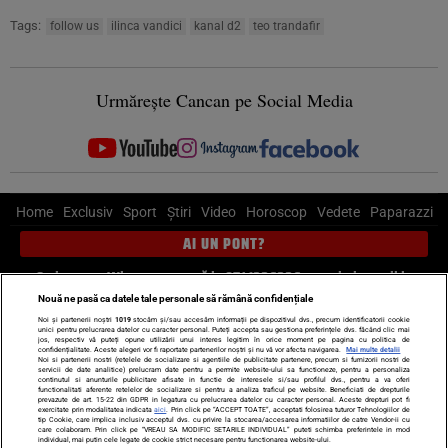
Tags:
follow us
ilinca vandici
kanal d2
teo trandafir
Urmărește Cancan pe Social Media
Home
Exclusiv
Sport
Știri
Video
Horoscop
Vedete
Paparazzi
AI UN PONT?
Scrie-ne pe Whatsapp
, sună la 0741226226 sau trimite mail la
pont@cancan.ro
Nouă ne pasă ca datele tale personale să rămână confidențiale
Noi și partenerii noștri
1019
stocăm și/sau accesăm informații pe dispozitivul dvs., precum identificatorii cookie
unici pentru prelucrarea datelor cu caracter personal. Puteți accepta sau gestiona preferințele dvs. făcând clic mai
Știri interne
Știri externe
Politică
jos, respectiv vă puteți opune utilizării unui interes legitim în orice moment pe pagina cu politica de
confidențialitate. Aceste alegeri vor fi raportate partenerilor noștri și nu vă vor afecta navigarea.
Mai multe detalii
Noi si partenerii nostri (retelele de socializare si agentiile de publicitate partenere, precum si furnizorii nostri de
servicii de date analitice) prelucram date pentru a permite website-ului sa functioneze, pentru a personaliza
Ultimele stiri
Diete
Insula Iubirii
Dictionar de vise
LIFE STYLE
continutul si anunturile publicitare afisate in functie de interesele si/sau profilul dvs., pentru a va oferi
functionalitati aferente retelelor de socializare si pentru a analiza traficul pe website. Beneficiati de drepturile
Horoscop
prevazute de art. 15-22 din GDPR in legatura cu prelucrarea datelor cu caracter personal. Aceste drepturi pot fi
exercitate prin modalitatea indicata
aici
. Prin click pe “ACCEPT TOATE”, acceptati folosirea tuturor Tehnologiilor de
tip Cookie, care implica inclusiv acceptul dvs. cu privire la stocarea/accesarea informatiilor de catre Vendor-ii cu
Echipa editorială
Termeni si condiții
Politica de confidențialitate
care colaboram. Prin click pe “VREAU SA MODIFIC SETARILE INDIVIDUAL” puteti schimba preferintele in mod
individual, mai putin cele legate de cookie strict necesare pentru functionarea website-ului.