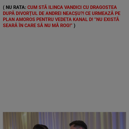
Vezi galeria foto
5 poze
( NU RATA:
CUM STĂ ILINCA VANDICI CU DRAGOSTEA
DUPĂ DIVORȚUL DE ANDREI NEACȘU?! CE URMEAZĂ PE
PLAN AMOROS PENTRU VEDETA KANAL D! ”NU EXISTĂ
SEARĂ ÎN CARE SĂ NU MĂ ROG!”
)