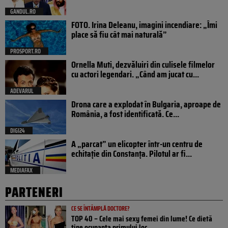
GANDUL.RO
FOTO. Irina Deleanu, imagini incendiare: „Îmi
place să fiu cât mai naturală”
PROSPORT.RO
Ornella Muti, dezvăluiri din culisele filmelor
cu actori legendari. „Când am jucat cu...
ADEVARUL
Drona care a explodat în Bulgaria, aproape de
România, a fost identificată. Ce...
DIGI24
A „parcat” un elicopter într-un centru de
echitație din Constanța. Pilotul ar fi...
MEDIAFAX
PARTENERI
CE SE ÎNTÂMPLĂ DOCTORE?
TOP 40 – Cele mai sexy femei din lume! Ce dietă
ține ocupanta primului loc