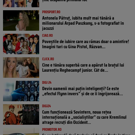
PROSPORT.RO
Antonela Pătruț, iubita mult mai tânără a
milionarului Arpad Paszkany, s-a fotografiat în
jacuzzi
CIAO.RO
Poveştile de iubire care au rămas doar o amintire!
Imagini tari cu Gina Pistol, Răzvan...
CLICK.RO
Cine e tânăra superbă care a apărut la brațul lui
Laurențiu Reghecampf junior. Cât de...
DIGI 24
Devin oamenii mai puțin inteligenți? Ce este
„efectul Flynn invers” și de ce îi îngrijorează...
DIGI24
Cum funcționează Sovintern, noua rețea
internațională a „socialiștilor” cu care Kremlinul
atrage recruți din Occident...
PROMOTOR.RO