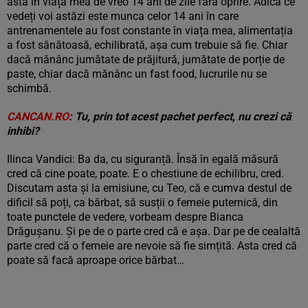
asta în viața mea de vreo 14 ani de zile fără oprire. Adică ce
vedeți voi astăzi este munca celor 14 ani în care
antrenamentele au fost constante în viața mea, alimentația
a fost sănătoasă, echilibrată, așa cum trebuie să fie. Chiar
dacă mănânc jumătate de prăjitură, jumătate de porție de
paste, chiar dacă mănânc un fast food, lucrurile nu se
schimbă.
CANCAN.RO
: Tu, prin tot acest pachet perfect, nu crezi că
inhibi?
Ilinca Vandici: Ba da, cu siguranță. Însă în egală măsură
cred că cine poate, poate. E o chestiune de echilibru, cred.
Discutam asta și la emisiune, cu Teo, că e cumva destul de
dificil să poți, ca bărbat, să susții o femeie puternică, din
toate punctele de vedere, vorbeam despre Bianca
Drăgușanu. Și pe de o parte cred că e așa. Dar pe de cealaltă
parte cred că o femeie are nevoie să fie simțită. Asta cred că
poate să facă aproape orice bărbat…