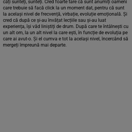
câți sunteți, sunteți. Cred foarte tare că sunt anumiți oameni
care trebuie să facă click la un moment dat, pentru că sunt
la același nivel de frecvență, virbație, evoluție emoțională. Și
cred că după ce și-au învățat lecțiile sau și-au luat
experiența, își văd liniștiți de drum. După care te întâlnești cu
un alt om, la un alt nivel la care ești, în funcție de evoluția pe
care ai avut-o. Și el cumva e tot la același nivel, încercând să
mergeți împreună mai departe.