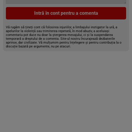
Intră în cont pentru a comenta
Vă rugăm să țineți cont că folosirea injuriilor, a limbajului instigator la ură, a
apelurilor la violență sau trimiterea repetată, în mod abuziv, a aceluiași
comentariu pot duce nu doar la ștergerea mesajului, ci și la suspendarea
temporară a dreptului de a comenta. Site-ul nostru încurajează dezbaterile
aprinse, dar civilizate. Vă mulțumim pentru înțelegere și pentru contribuția la o
discuție bazată pe argumente, nu pe atacuri.