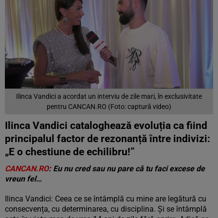
Ilinca Vandici a acordat un interviu de zile mari, în exclusivitate
pentru CANCAN.RO (Foto: captură video)
Ilinca Vandici cataloghează evoluția ca fiind
principalul factor de rezonanță între indivizi:
„E o chestiune de echilibru!”
CANCAN.RO
: Eu nu cred sau nu pare că tu faci excese de
vreun fel…
Ilinca Vandici: Ceea ce se întâmplă cu mine are legătură cu
consecvența, cu determinarea, cu disciplina. Și se întâmplă