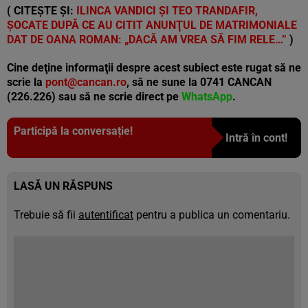
( CITEȘTE ȘI:
ILINCA VANDICI ŞI TEO TRANDAFIR,
ŞOCATE DUPĂ CE AU CITIT ANUNŢUL DE MATRIMONIALE
DAT DE OANA ROMAN: „DACĂ AM VREA SĂ FIM RELE…”
)
Cine deţine informaţii despre acest subiect este rugat să ne
scrie la
pont@cancan.ro
, să ne sune la 0741 CANCAN
(226.226) sau să ne scrie direct pe
WhatsApp
.
Participă la conversație!
Intră în cont!
LASĂ UN RĂSPUNS
Trebuie să fii
autentificat
pentru a publica un comentariu.