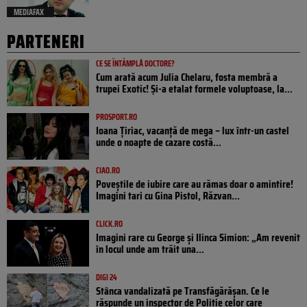
MEDIAFAX
PARTENERI
CE SE ÎNTÂMPLĂ DOCTORE?
Cum arată acum Julia Chelaru, fosta membră a
trupei Exotic! Și-a etalat formele voluptoase, la...
PROSPORT.RO
Ioana Țiriac, vacanță de mega – lux într-un castel
unde o noapte de cazare costă...
CIAO.RO
Poveştile de iubire care au rămas doar o amintire!
Imagini tari cu Gina Pistol, Răzvan...
CLICK.RO
Imagini rare cu George și Ilinca Simion: „Am revenit
în locul unde am trăit una...
DIGI 24
Stânca vandalizată pe Transfăgărășan. Ce le
răspunde un inspector de Poliție celor care