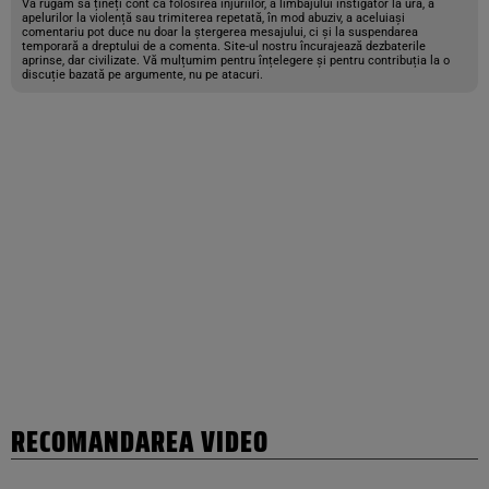
Vă rugăm să țineți cont că folosirea injuriilor, a limbajului instigator la ură, a
apelurilor la violență sau trimiterea repetată, în mod abuziv, a aceluiași
comentariu pot duce nu doar la ștergerea mesajului, ci și la suspendarea
temporară a dreptului de a comenta. Site-ul nostru încurajează dezbaterile
aprinse, dar civilizate. Vă mulțumim pentru înțelegere și pentru contribuția la o
discuție bazată pe argumente, nu pe atacuri.
RECOMANDAREA VIDEO