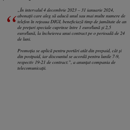
„În intervalul 4 decembrie 2023 – 31 ianuarie 2024,
abonații care aleg să aducă unul sau mai multe numere de
telefon în rețeaua DIGI, beneficiază timp de jumătate de an
de prețuri speciale cuprinse între 1 euro/lună și 2,5
euro/lună, la încheierea unui contract pe o perioadă de 24
de luni.
Promoția se aplică pentru portări atât din prepaid, cât și
din postpaid, iar discountul se acordă pentru lunile 7-9,
respectiv 19-21 de contract.”, a anunțat compania de
telecomunicații.