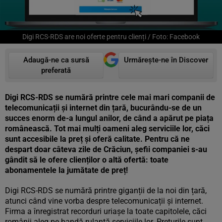
Digi RCS-RDS are noi oferte pentru clienți / Foto: Facebook
Adaugă-ne ca sursă
Urmărește-ne în Discover
preferată
Digi RCS-RDS se numără printre cele mai mari companii de
telecomunicații și internet din țară, bucurându-se de un
succes enorm de-a lungul anilor, de când a apărut pe piața
românească. Tot mai mulți oameni aleg serviciile lor, căci
sunt accesibile la preț și oferă calitate. Pentru că ne
despart doar câteva zile de Crăciun, șefii companiei s-au
gândit să le ofere clienților o altă ofertă: toate
abonamentele la jumătate de preț!
Digi RCS-RDS se numără printre giganții de la noi din țară,
atunci când vine vorba despre telecomunicații și internet.
Firma a înregistrat recorduri uriașe la toate capitolele, căci
românii aleg pe bandă rulantă serviciile lor. Prețurile sunt