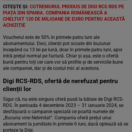
CITEȘTE ȘI:
CUTREMURUL PRODUS DE DIGI RCS RDS PE
PIAȚA DIN SPANIA. COMPANIA ROMÂNEASCĂ A
CHELTUIT 120 DE MILIOANE DE EURO PENTRU ACEASTĂ
ACHIZIȚIE
Voucherul este de 50% în primele patru luni ale
abonamentului. Deci, clienții pot scoate din buzunar
începând cu 13 lei pe lună, doar în primele patru luni, apoi
intră prețul normal pe factură. Chiar și așa, este o ofertă
bună pentru toți cei care vor să profite și de serviciile bune
ale companiei, dar și de costul mic al acestora.
Digi RCS-RDS, ofertă de nerefuzat pentru
clienții lor
Sigur că, nu este singura oferă pusă la bătaie de Digi RCS-
RDS. În perioada 4 decembrie 2023 – 31 ianuarie 2024, se
desfășoară o campanie specială ce poartă numele de
„Bucuria vine Nelimitat”. Compania oferă prețul unui
abonament la jumătate în primele 6 luni, dacă optează să se
porteze la Digi.