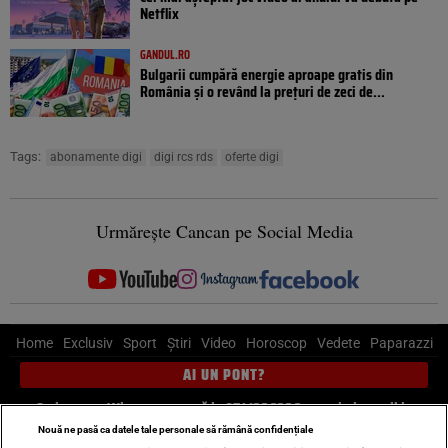
Netflix
GANDUL.RO
Bulgarii cumpără energie aproape gratis din
România și o revând la prețuri de zeci de...
Tags:
abonamente digi
digi rcs rds
oferte digi
Urmărește Cancan pe Social Media
Home
Exclusiv
Sport
Știri
Video
Horoscop
Vedete
Paparazzi
AI UN PONT?
Scrie-ne pe Whatsapp
, sună la 0741226226 sau trimite mail la
pont@cancan.ro
Nouă ne pasă ca datele tale personale să rămână confidențiale