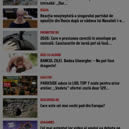
întreabă: „Dar...
DIGI24
Reacția neașteptată a singurului partidul de
opoziţie din Rusia după ce văduva lui Navalnîi i-a...
PROMOTOR.RO
2026: Care e presiunea corectă în anvelope pe
caniculă. Cauciucurile de iarnă pot să facă...
RÂZI CU LACRIMI
BANCUL ZILEI. Badea Gheorghe: – Nu pot face
dragoste!
GO4IT.RO
PARKSIDE aduce în LIDL TOP 7 scule pentru orice
atelier. „Vedeta” ofertei costă doar 129...
DESCOPERA.RO
Care este cel mai vechi pod din Europa?
GO4GAMES
Cel mai așteptat joc video al anului va debuta pe