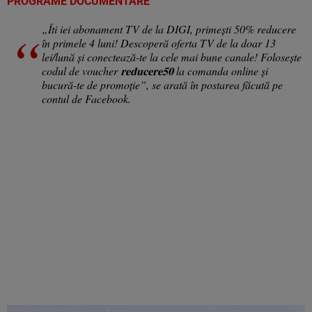
PROGRAME DOCUMENTARE
„Îti iei abonament TV de la DIGI, primești 50% reducere
în primele 4 luni! Descoperă oferta TV de la doar 13
lei/lună și conectează-te la cele mai bune canale! Folosește
codul de voucher 𝐫𝐞𝐝𝐮𝐜𝐞𝐫𝐞𝟓𝟎 la comanda online și
bucură-te de promoție”, se arată în postarea făcută pe
contul de Facebook.