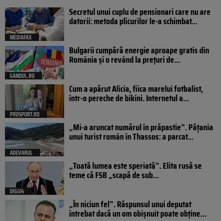
Secretul unui cuplu de pensionari care nu are
datorii: metoda plicurilor le-a schimbat...
MEDIAFAX
Bulgarii cumpără energie aproape gratis din
România și o revând la prețuri de...
GANDUL.RO
Cum a apărut Alicia, fiica marelui fotbalist,
într-o pereche de bikini. Internetul a...
PROSPORT.RO
„Mi-a aruncat numărul în prăpastie”. Pățania
unui turist român în Thassos: a parcat...
ADEVARUL
„Toată lumea este speriată”. Elita rusă se
teme că FSB „scapă de sub...
DIGI24
„În niciun fel”. Răspunsul unui deputat
întrebat dacă un om obișnuit poate obține...