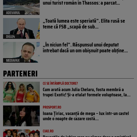
unui turist român în Thassos: a parcat...
ADEVARUL
„Toată lumea este speriată”. Elita rusă se
teme că FSB „scapă de sub...
DIGI24
„În niciun fel”. Răspunsul unui deputat
întrebat dacă un om obișnuit poate obține...
MEDIAFAX
PARTENERI
CE SE ÎNTÂMPLĂ DOCTORE?
Cum arată acum Julia Chelaru, fosta membră a
trupei Exotic! Și-a etalat formele voluptoase, la...
PROSPORT.RO
Ioana Țiriac, vacanță de mega – lux într-un castel
unde o noapte de cazare costă...
CIAO.RO