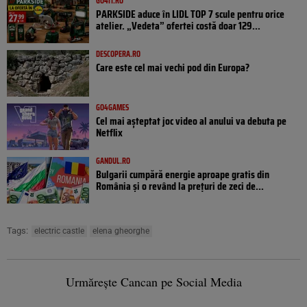
GO4IT.RO
PARKSIDE aduce în LIDL TOP 7 scule pentru orice
atelier. „Vedeta” ofertei costă doar 129...
DESCOPERA.RO
Care este cel mai vechi pod din Europa?
GO4GAMES
Cel mai așteptat joc video al anului va debuta pe
Netflix
GANDUL.RO
Bulgarii cumpără energie aproape gratis din
România și o revând la prețuri de zeci de...
Tags:
electric castle
elena gheorghe
Urmărește Cancan pe Social Media