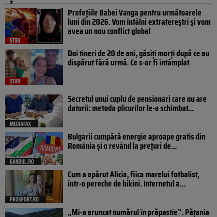
Profețiile Babei Vanga pentru următoarele
luni din 2026. Vom întâlni extratereștri și vom
avea un nou conflict global
ȘTIRI
Doi tineri de 20 de ani, găsiți morți după ce au
dispărut fără urmă. Ce s-ar fi întâmplat
ȘTIRI
Secretul unui cuplu de pensionari care nu are
datorii: metoda plicurilor le-a schimbat...
MEDIAFAX
Bulgarii cumpără energie aproape gratis din
România și o revând la prețuri de...
GANDUL.RO
Cum a apărut Alicia, fiica marelui fotbalist,
într-o pereche de bikini. Internetul a...
PROSPORT.RO
„Mi-a aruncat numărul în prăpastie”. Pățania