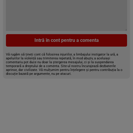
Intră în cont pentru a comenta
Vă rugăm să țineți cont că folosirea injuriilor, a limbajului instigator la ură, a
apelurilor la violență sau trimiterea repetată, în mod abuziv, a aceluiași
comentariu pot duce nu doar la ștergerea mesajului, ci și la suspendarea
temporară a dreptului de a comenta. Site-ul nostru încurajează dezbaterile
aprinse, dar civilizate. Vă mulțumim pentru înțelegere și pentru contribuția la o
discuție bazată pe argumente, nu pe atacuri.