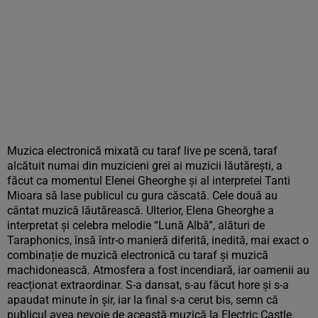
Muzica electronică mixată cu taraf live pe scenă, taraf
alcătuit numai din muzicieni grei ai muzicii lăutărești, a
făcut ca momentul Elenei Gheorghe și al interpretei Tanti
Mioara să lase publicul cu gura căscată. Cele două au
cântat muzică lăutărească. Ulterior, Elena Gheorghe a
interpretat și celebra melodie “Lună Albă”, alături de
Taraphonics, însă într-o manieră diferită, inedită, mai exact o
combinație de muzică electronică cu taraf și muzică
machidonească. Atmosfera a fost incendiară, iar oamenii au
reacționat extraordinar. S-a dansat, s-au făcut hore și s-a
apaudat minute în șir, iar la final s-a cerut bis, semn că
publicul avea nevoie de această muzică la Electric Castle.