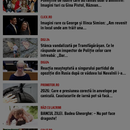
Poveştile de iubire care au rămas doar o amintire!
Imagini tari cu Gina Pistol, Răzvan...
CLICK.RO
Imagini rare cu George și Ilinca Simion: „Am revenit
în locul unde am trăit una...
DIGI 24
Stânca vandalizată pe Transfăgărășan. Ce le
răspunde un inspector de Poliție celor care
întreabă: „Dar...
DIGI24
Reacția neașteptată a singurului partidul de
opoziţie din Rusia după ce văduva lui Navalnîi i-a...
PROMOTOR.RO
2026: Care e presiunea corectă în anvelope pe
caniculă. Cauciucurile de iarnă pot să facă...
RÂZI CU LACRIMI
BANCUL ZILEI. Badea Gheorghe: – Nu pot face
dragoste!