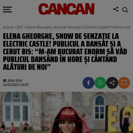
Acasă
»
Știri
»
Elena Gheorghe, show de senzație la Electric Castle! Publicul a da
ELENA GHEORGHE, SHOW DE SENZAȚIE LA
ELECTRIC CASTLE! PUBLICUL A DANSAT ȘI A
CERUT BIS: “M-AM BUCURAT ENORM SĂ VĂD
PUBLICUL DANSÂND ÎN HORE ȘI CÂNTÂND
ALĂTURI DE NOI”
DE:
KEVA IOSIF
24/07/2025 | 10:07