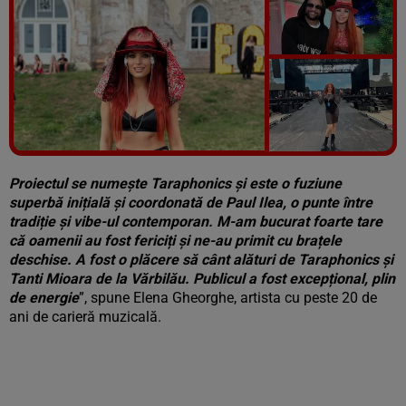
Vezi galeria foto
8 poze
Proiectul se numește Taraphonics și este o fuziune
superbă inițială și coordonată de Paul Ilea, o punte între
tradiție și vibe-ul contemporan. M-am bucurat foarte tare
că oamenii au fost fericiți și ne-au primit cu brațele
deschise. A fost o plăcere să cânt alături de Taraphonics și
Tanti Mioara de la Vărbilău. Publicul a fost excepțional, plin
de energie
”, spune Elena Gheorghe, artista cu peste 20 de
ani de carieră muzicală.