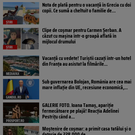
Nota de plată pentru o vacanță în Grecia cu doi
copii. Ce sumă a cheltuit o familie de…
ȘTIRI
Clipe de coșmar pentru Carmen Șerban. A
căzut cu mașina într-o groapă aflată în
mijlocul drumului
ȘTIRI
Vacanță cu vedete! Turiștii cazați într-un hotel
din Franța au asistat la filmările...
MEDIAFAX
Sub guvernarea Bolojan, România are cea mai
mare inflație din UE, recesiune economică,...
GANDUL.RO
GALERIE FOTO. Ioana Tamaş, apariție
fermecătoare pe plajă! Reacția Adelinei
Pestrițu când a...
PROSPORT.RO
Moștenire de coșmar: a primit casa tatălui și o
datorie de 228.000 de...