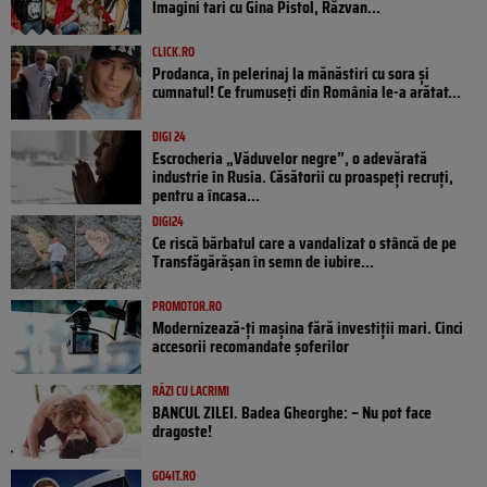
Imagini tari cu Gina Pistol, Răzvan...
CLICK.RO
Prodanca, în pelerinaj la mănăstiri cu sora și
cumnatul! Ce frumuseți din România le-a arătat...
DIGI 24
Escrocheria „Văduvelor negre”, o adevărată
industrie în Rusia. Căsătorii cu proaspeți recruți,
pentru a încasa...
DIGI24
Ce riscă bărbatul care a vandalizat o stâncă de pe
Transfăgărășan în semn de iubire...
PROMOTOR.RO
Modernizează-ți mașina fără investiții mari. Cinci
accesorii recomandate șoferilor
RÂZI CU LACRIMI
BANCUL ZILEI. Badea Gheorghe: – Nu pot face
dragoste!
GO4IT.RO