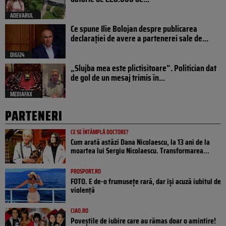
ADEVARUL
Ce spune Ilie Bolojan despre publicarea
declarației de avere a partenerei sale de...
DIGI24
„Slujba mea este plictisitoare”. Politician dat
de gol de un mesaj trimis în...
MEDIAFAX
PARTENERI
CE SE ÎNTÂMPLĂ DOCTORE?
Cum arată astăzi Dana Nicolaescu, la 13 ani de la
moartea lui Sergiu Nicolaescu. Transformarea...
PROSPORT.RO
FOTO. E de-o frumusețe rară, dar își acuză iubitul de
violență
CIAO.RO
Poveştile de iubire care au rămas doar o amintire!