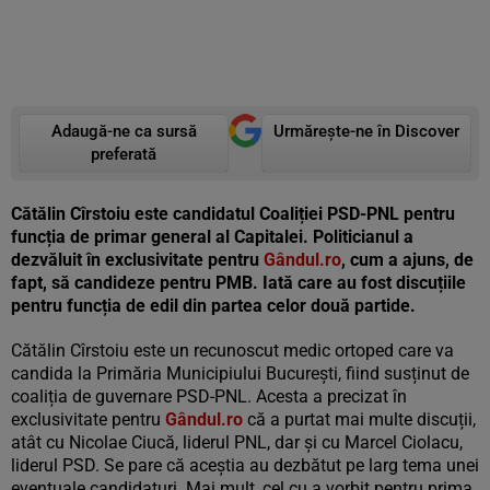
Adaugă-ne ca sursă
Urmărește-ne în Discover
preferată
Cătălin Cîrstoiu este candidatul Coaliției PSD-PNL pentru
funcția de primar general al Capitalei. Politicianul a
dezvăluit în exclusivitate pentru
Gândul.ro
, cum a ajuns, de
fapt, să candideze pentru PMB. Iată care au fost discuțiile
pentru funcția de edil din partea celor două partide.
Cătălin Cîrstoiu este un recunoscut medic ortoped care va
candida la Primăria Municipiului București, fiind susținut de
coaliția de guvernare PSD-PNL. Acesta a precizat în
exclusivitate pentru
Gândul.ro
că a purtat mai multe discuții,
atât cu Nicolae Ciucă, liderul PNL, dar și cu Marcel Ciolacu,
liderul PSD. Se pare că aceștia au dezbătut pe larg tema unei
eventuale candidaturi. Mai mult, cel cu a vorbit pentru prima