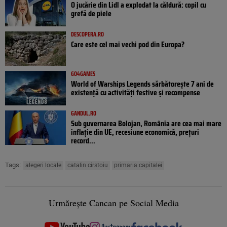
O jucărie din Lidl a explodat la căldură: copil cu
grefă de piele
DESCOPERA.RO
Care este cel mai vechi pod din Europa?
GO4GAMES
World of Warships Legends sărbătorește 7 ani de
existență cu activități festive și recompense
GANDUL.RO
Sub guvernarea Bolojan, România are cea mai mare
inflație din UE, recesiune economică, prețuri
record...
Tags:
alegeri locale
catalin cirstoiu
primaria capitalei
Urmărește Cancan pe Social Media