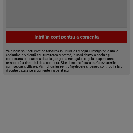
Intră în cont pentru a comenta
Vă rugăm să țineți cont că folosirea injuriilor, a limbajului instigator la ură, a
apelurilor la violență sau trimiterea repetată, în mod abuziv, a aceluiași
comentariu pot duce nu doar la ștergerea mesajului, ci și la suspendarea
temporară a dreptului de a comenta. Site-ul nostru încurajează dezbaterile
aprinse, dar civilizate. Vă mulțumim pentru înțelegere și pentru contribuția la o
discuție bazată pe argumente, nu pe atacuri.