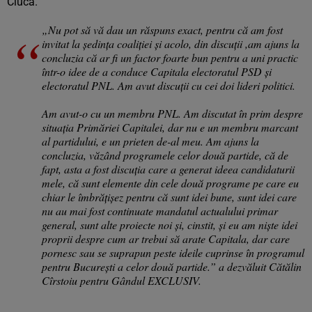
Ciucă.
„Nu pot să vă dau un răspuns exact, pentru că am fost
invitat la ședința coaliției și acolo, din discuții ,am ajuns la
concluzia că ar fi un factor foarte bun pentru a uni practic
într-o idee de a conduce Capitala electoratul PSD și
electoratul PNL. Am avut discuții cu cei doi lideri politici.
Am avut-o cu un membru PNL. Am discutat în prim despre
situația Primăriei Capitalei, dar nu e un membru marcant
al partidului, e un prieten de-al meu. Am ajuns la
concluzia, văzând programele celor două partide, că de
fapt, asta a fost discuția care a generat ideea candidaturii
mele, că sunt elemente din cele două programe pe care eu
chiar le îmbrățișez pentru că sunt idei bune, sunt idei care
nu au mai fost continuate mandatul actualului primar
general, sunt alte proiecte noi și, cinstit, și eu am niște idei
proprii despre cum ar trebui să arate Capitala, dar care
pornesc sau se suprapun peste ideile cuprinse în programul
pentru București a celor două partide.” a dezvăluit Cătălin
Cîrstoiu pentru Gândul EXCLUSIV.