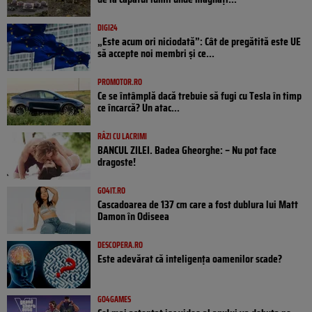
DIGI24
„Este acum ori niciodată”: Cât de pregătită este UE
să accepte noi membri și ce...
PROMOTOR.RO
Ce se întâmplă dacă trebuie să fugi cu Tesla în timp
ce încarcă? Un atac...
RÂZI CU LACRIMI
BANCUL ZILEI. Badea Gheorghe: – Nu pot face
dragoste!
GO4IT.RO
Cascadoarea de 137 cm care a fost dublura lui Matt
Damon în Odiseea
DESCOPERA.RO
Este adevărat că inteligența oamenilor scade?
GO4GAMES