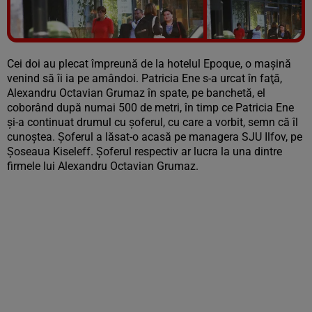
Vezi galeria foto
9 poze
Cei doi au plecat împreună de la hotelul Epoque, o maşină
venind să îi ia pe amândoi. Patricia Ene s-a urcat în faţă,
Alexandru Octavian Grumaz în spate, pe banchetă, el
coborând după numai 500 de metri, în timp ce Patricia Ene
şi-a continuat drumul cu şoferul, cu care a vorbit, semn că îl
cunoştea. Şoferul a lăsat-o acasă pe managera SJU Ilfov, pe
Şoseaua Kiseleff. Şoferul respectiv ar lucra la una dintre
firmele lui Alexandru Octavian Grumaz.