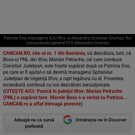
Patricia Ene, managerul SJU Ilfov, şi Alexandru Octavian Grumaz, fiul
cunoscutului general STS Alexandru Grumaz
CANCAN.RO, site-ul nr. 1 din România
, vă dezvăluia, luni, că
Boss-ul PNL din Ilfov, Marian Petrache, cel care conduce
Consiliul Judeţean, este foarte supărat după ce Patricia Ene,
pe care ar fi ajutat-o să devină managerul Spitalului
Judeţean de Urgenţă Ilfov, a rupt legătura cu el. Povestea
incendiară continuă cu noi dezvăluiri senzaţionale.
(
CITEŞTE AICI: Panică în judeţul Ilfov: Marian Petrache
(PNL) e supărat tare. Marele Boss s-a certat cu Patricia...
CANCAN.ro a aflat întreaga poveste
)
Adaugă-ne ca sursă
Urmărește-ne în Discover
preferată