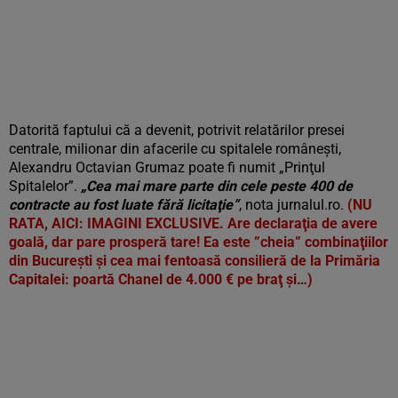
Datorită faptului că a devenit, potrivit relatărilor presei
centrale, milionar din afacerile cu spitalele româneşti,
Alexandru Octavian Grumaz poate fi numit „Prinţul
Spitalelor”.
„Cea mai mare parte din cele peste 400 de
contracte au fost luate fără licitaţie”
, nota jurnalul.ro.
(NU
RATA, AICI: IMAGINI EXCLUSIVE. Are declaraţia de avere
goală, dar pare prosperă tare! Ea este ”cheia” combinaţiilor
din Bucureşti şi cea mai fentoasă consilieră de la Primăria
Capitalei: poartă Chanel de 4.000 € pe braţ şi…)