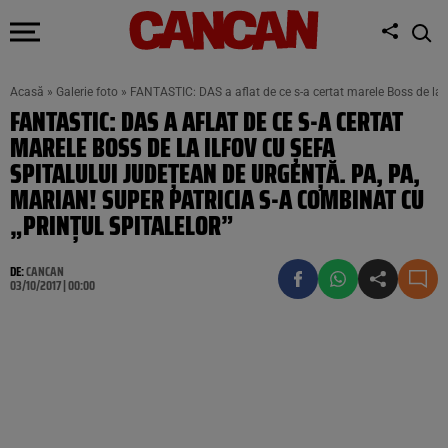
Acasă
»
Galerie foto
»
FANTASTIC: DAS a aflat de ce s-a certat marele Boss de la Il
FANTASTIC: DAS A AFLAT DE CE S-A CERTAT
MARELE BOSS DE LA ILFOV CU ŞEFA
SPITALULUI JUDEŢEAN DE URGENŢĂ. PA, PA,
MARIAN! SUPER PATRICIA S-A COMBINAT CU
„PRINŢUL SPITALELOR”
DE:
CANCAN
03/10/2017 | 00:00