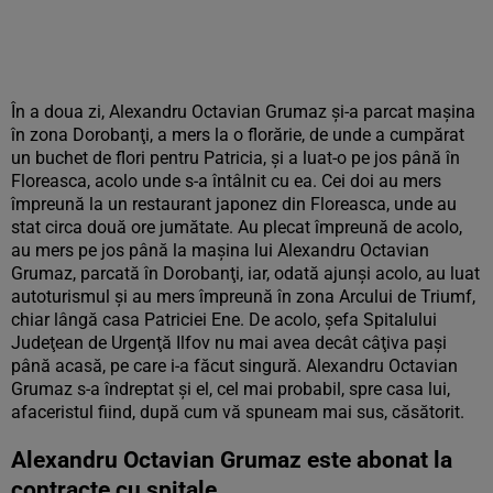
În a doua zi, Alexandru Octavian Grumaz şi-a parcat maşina
în zona Dorobanţi, a mers la o florărie, de unde a cumpărat
un buchet de flori pentru Patricia, şi a luat-o pe jos până în
Floreasca, acolo unde s-a întâlnit cu ea. Cei doi au mers
împreună la un restaurant japonez din Floreasca, unde au
stat circa două ore jumătate. Au plecat împreună de acolo,
au mers pe jos până la maşina lui Alexandru Octavian
Grumaz, parcată în Dorobanţi, iar, odată ajunşi acolo, au luat
autoturismul şi au mers împreună în zona Arcului de Triumf,
chiar lângă casa Patriciei Ene. De acolo, şefa Spitalului
Judeţean de Urgenţă Ilfov nu mai avea decât câţiva paşi
până acasă, pe care i-a făcut singură. Alexandru Octavian
Grumaz s-a îndreptat şi el, cel mai probabil, spre casa lui,
afaceristul fiind, după cum vă spuneam mai sus, căsătorit.
Alexandru Octavian Grumaz este abonat la
contracte cu spitale