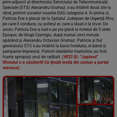
prim-adjunct al directorului Serviciului de Telecomunicaţii
Speciale (STS) Alexandru Grumaz, s-au întâlnit două zile la
rând, potrivit surselor noastre DAS categoria A. În prima zi,
Patricia Ene a plecat de la Spitalul Judeţean de Urgenţă Ilfov,
pe care îl conduce, cu şoferul ei, care a lăsat-o la Izvor. De
acolo, Patricia Ene a luat-o pe jos până la hotelul de 5 stele
Epoque, de lângă Cişmigiu, după numai cinci minute
apărând şi Alexandru Octavian Grumaz. Patricia şi fiul
generalului STS s-au întâlnit la barul hotelului, ei bând şi
şampanie împreună. Potrivit relatărilor martorilor, au fost
foarte apropiaţi unul de celălalt.
(VEZI ŞI: “Jupânul”
Ilfovului s-a căsătorit! Ce ţinută ieşită din comun a purtat
mireasa)