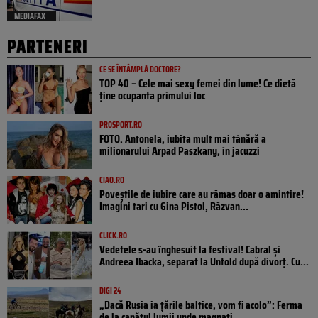
MEDIAFAX
PARTENERI
CE SE ÎNTÂMPLĂ DOCTORE?
TOP 40 – Cele mai sexy femei din lume! Ce dietă
ține ocupanta primului loc
PROSPORT.RO
FOTO. Antonela, iubita mult mai tânără a
milionarului Arpad Paszkany, în jacuzzi
CIAO.RO
Poveştile de iubire care au rămas doar o amintire!
Imagini tari cu Gina Pistol, Răzvan...
CLICK.RO
Vedetele s-au înghesuit la festival! Cabral și
Andreea Ibacka, separat la Untold după divorț. Cu...
DIGI 24
„Dacă Rusia ia țările baltice, vom fi acolo”: Ferma
de la capătul lumii unde magnați...