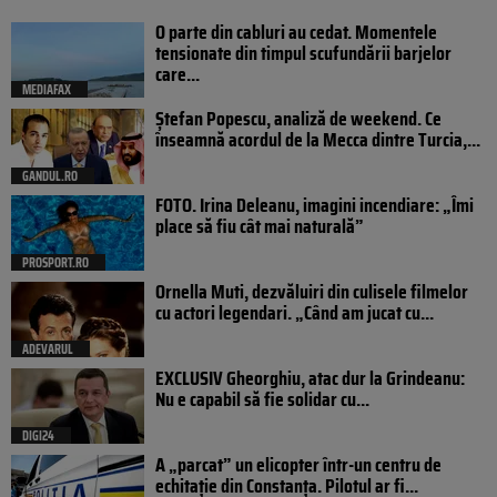
O parte din cabluri au cedat. Momentele
tensionate din timpul scufundării barjelor
care...
MEDIAFAX
Ștefan Popescu, analiză de weekend. Ce
înseamnă acordul de la Mecca dintre Turcia,...
GANDUL.RO
FOTO. Irina Deleanu, imagini incendiare: „Îmi
place să fiu cât mai naturală”
PROSPORT.RO
Ornella Muti, dezvăluiri din culisele filmelor
cu actori legendari. „Când am jucat cu...
ADEVARUL
EXCLUSIV Gheorghiu, atac dur la Grindeanu:
Nu e capabil să fie solidar cu...
DIGI24
A „parcat” un elicopter într-un centru de
echitație din Constanța. Pilotul ar fi...