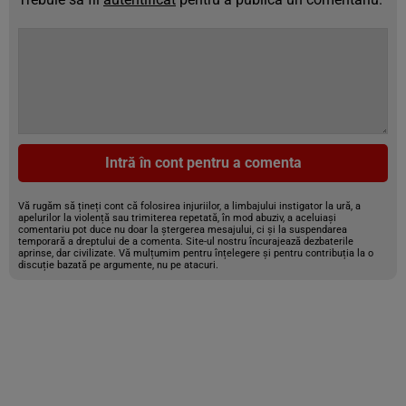
Intră în cont pentru a comenta
Vă rugăm să țineți cont că folosirea injuriilor, a limbajului instigator la ură, a
apelurilor la violență sau trimiterea repetată, în mod abuziv, a aceluiași
comentariu pot duce nu doar la ștergerea mesajului, ci și la suspendarea
temporară a dreptului de a comenta. Site-ul nostru încurajează dezbaterile
aprinse, dar civilizate. Vă mulțumim pentru înțelegere și pentru contribuția la o
discuție bazată pe argumente, nu pe atacuri.