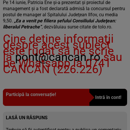
Pe 14 iunie, Patricia Ene şi-a prezentat şi proiectul de
management şi a fost declarată admisă la concursul pentru
postul de manager al Spitalului Judeţean Ilfov, cu media
9,50.
„Ea a venit pe filiera şefului Consiliului Judeţean:
liberalul Petrache”
, dezvăluiau surse citate de tolo.ro.
Cine deţine informaţii
despre acest subiect
este rugat să ne scrie
la
pont@cancan.ro
sau
pe Whatsapp la 0741
CANCAN (226.226)
Participă la conversație!
Intră în cont!
LASĂ UN RĂSPUNS
Trebuie să fii
autentificat
pentru a publica un comentariu.