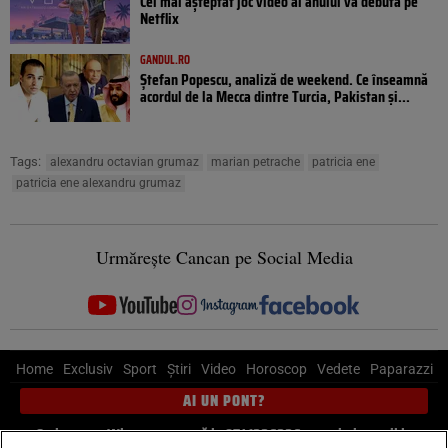
Cel mai așteptat joc video al anului va debuta pe
Netflix
GANDUL.RO
Ștefan Popescu, analiză de weekend. Ce înseamnă
acordul de la Mecca dintre Turcia, Pakistan şi...
Tags:
alexandru octavian grumaz
marian petrache
patricia ene
patricia ene alexandru grumaz
Urmărește Cancan pe Social Media
Home
Exclusiv
Sport
Știri
Video
Horoscop
Vedete
Paparazzi
AI UN PONT?
Scrie-ne pe Whatsapp
, sună la 0741226226 sau trimite mail la