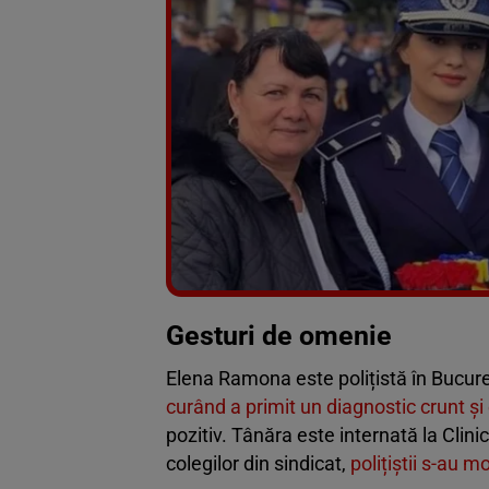
Gesturi de omenie
Elena Ramona este polițistă în Bucureșt
curând a primit un diagnostic crunt ș
pozitiv. Tânăra este internată la Clin
colegilor din sindicat,
polițiștii s-au m