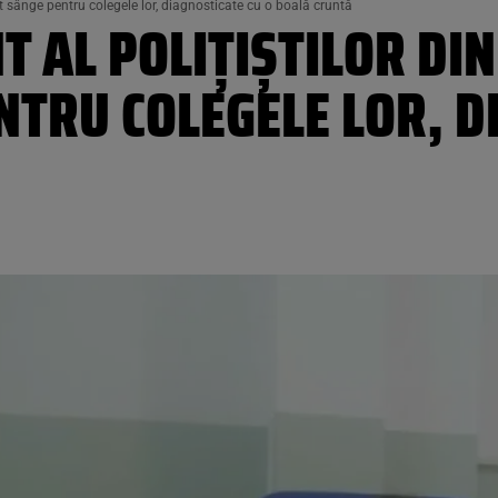
t sânge pentru colegele lor, diagnosticate cu o boală cruntă
 AL POLIȚIȘTILOR DIN
TRU COLEGELE LOR, D