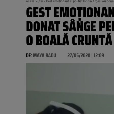
Acasă
»
Știri
»
Gest emoționant al polițiștilor din Argeș. Au dona
GEST EMOȚIONANT
DONAT SÂNGE PEN
O BOALĂ CRUNTĂ
DE:
MAYA RADU
27/05/2020 | 12:09