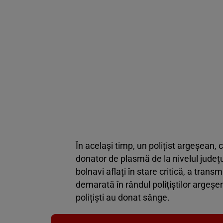
În același timp, un polițist argeșean, 
donator de plasmă de la nivelul județul
bolnavi aflați în stare critică, a trans
demarată în rândul polițiștilor argeșe
polițiști au donat sânge.