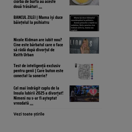
ciorbă de burtă au aceste
două trăsături
...
BANCUL ZILEI | Mama își duce
băiețelul la psihiatru
Nicole Kidman are iubit nou?
Cine este bărbatul care o face
să râdă după divorțul de
Keith Urban
Test de inteligență exclusiv
pentru genii | Care buton este
conectat la sonerie?
Cel mai îndrăgit cuplu de la
Insula Iubirii 2025 a divorțat!
Nimeni nu s-ar fi așteptat
vreodată
...
Vezi toate știrile