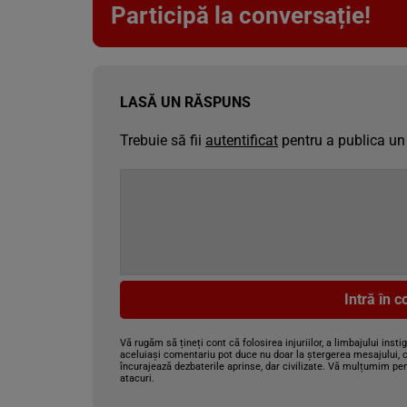
Participă la conversație!
LASĂ UN RĂSPUNS
Trebuie să fii
autentificat
pentru a publica un
Intră în 
Vă rugăm să țineți cont că folosirea injuriilor, a limbajului insti
aceluiași comentariu pot duce nu doar la ștergerea mesajului, c
încurajează dezbaterile aprinse, dar civilizate. Vă mulțumim pen
atacuri.