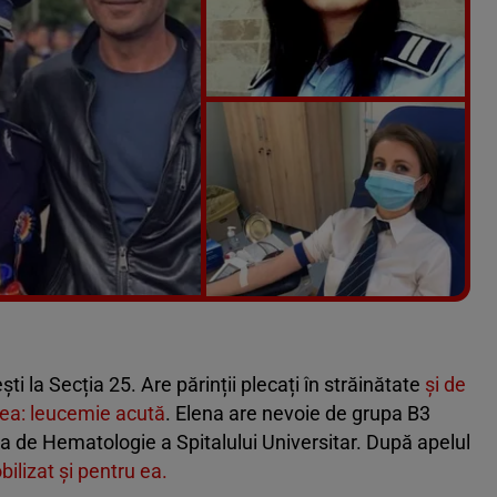
Vezi galeria foto
6 poze
i la Secția 25. Are părinții plecați în străinătate
și de
i ea: leucemie acută
. Elena are nevoie de grupa B3
ica de Hematologie a Spitalului Universitar. După apelul
obilizat și pentru ea.