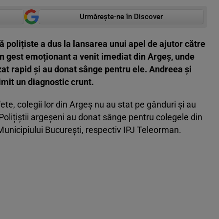
Urmărește-ne în Discover
ă polițiste a dus la lansarea unui apel de ajutor către
. Un gest emoționant a venit imediat din Argeș, unde
zat rapid și au donat sânge pentru ele. Andreea și
rimit un diagnostic crunt.
te, colegii lor din Argeș nu au stat pe gânduri și au
 Polițiștii argeșeni au donat sânge pentru colegele din
 Municipiului București, respectiv IPJ Teleorman.