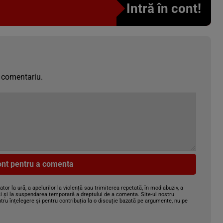
Intră în cont!
 comentariu.
cont pentru a comenta
gator la ură, a apelurilor la violență sau trimiterea repetată, în mod abuziv, a
i și la suspendarea temporară a dreptului de a comenta. Site-ul nostru
tru înțelegere și pentru contribuția la o discuție bazată pe argumente, nu pe