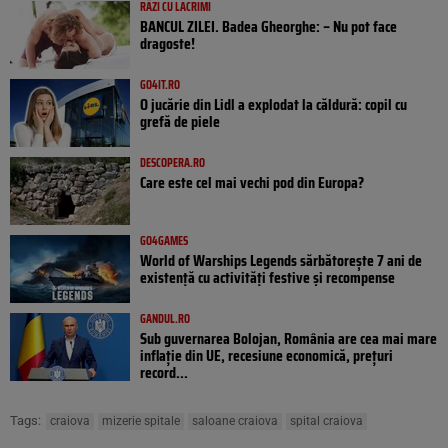
RÂZI CU LACRIMI
BANCUL ZILEI. Badea Gheorghe: – Nu pot face
dragoste!
GO4IT.RO
O jucărie din Lidl a explodat la căldură: copil cu
grefă de piele
DESCOPERA.RO
Care este cel mai vechi pod din Europa?
GO4GAMES
World of Warships Legends sărbătorește 7 ani de
existență cu activități festive și recompense
GANDUL.RO
Sub guvernarea Bolojan, România are cea mai mare
inflație din UE, recesiune economică, prețuri
record...
Tags:
craiova
mizerie spitale
saloane craiova
spital craiova