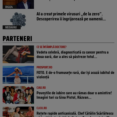
DIGI24
AI a creat primele virusuri „de la zero”.
Descoperirea îi îngrijorează pe oamenii...
MEDIAFAX
PARTENERI
CE SE ÎNTÂMPLĂ DOCTORE?
Vedeta celebră, diagnosticată cu cancer pentru a
doua oară, dar a ales să păstreze totul...
PROSPORT.RO
FOTO. E de-o frumusețe rară, dar își acuză iubitul de
violență
CIAO.RO
Poveştile de iubire care au rămas doar o amintire!
Imagini tari cu Gina Pistol, Răzvan...
CLICK.RO
Rețete rapide anticaniculă. Chef Cătălin Scărlătescu