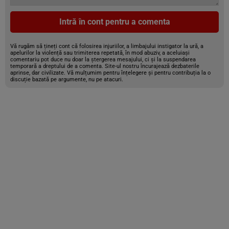
Intră în cont pentru a comenta
Vă rugăm să țineți cont că folosirea injuriilor, a limbajului instigator la ură, a
apelurilor la violență sau trimiterea repetată, în mod abuziv, a aceluiași
comentariu pot duce nu doar la ștergerea mesajului, ci și la suspendarea
temporară a dreptului de a comenta. Site-ul nostru încurajează dezbaterile
aprinse, dar civilizate. Vă mulțumim pentru înțelegere și pentru contribuția la o
discuție bazată pe argumente, nu pe atacuri.