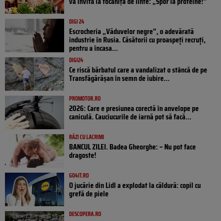
vă invită la tocăniță de linte: „Spor la proteine!”
DIGI 24
Escrocheria „Văduvelor negre”, o adevărată
industrie în Rusia. Căsătorii cu proaspeți recruți,
pentru a încasa...
DIGI24
Ce riscă bărbatul care a vandalizat o stâncă de pe
Transfăgărășan în semn de iubire...
PROMOTOR.RO
2026: Care e presiunea corectă în anvelope pe
caniculă. Cauciucurile de iarnă pot să facă...
RÂZI CU LACRIMI
BANCUL ZILEI. Badea Gheorghe: – Nu pot face
dragoste!
GO4IT.RO
O jucărie din Lidl a explodat la căldură: copil cu
grefă de piele
DESCOPERA.RO