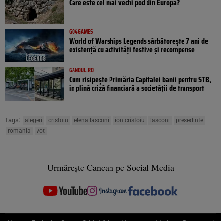
Care este cel mai vechi pod din Europa?
GO4GAMES
World of Warships Legends sărbătorește 7 ani de
existență cu activități festive și recompense
GANDUL.RO
Cum risipește Primăria Capitalei banii pentru STB,
în plină criză financiară a societății de transport
Tags:
alegeri
cristoiu
elena lasconi
ion cristoiu
lasconi
presedinte
romania
vot
Urmărește Cancan pe Social Media