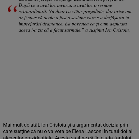
După ce a avut loc invazia, a avut loc o sesiune
extraordinară. Nu doar ca viitor președinte, dar orice om
ar fi spus că acolo a fost o sesiune care s-a desfășurat în
împrejurări dramatice. Ea povestea ca și cum deputata
aceea i-a zis că a făcut sarmale,” a susținut Ion Cristoiu.
Mai mult de atât, Ion Cristoiu și-a argumentat decizia prin
care susține că nu o va vota pe Elena Lasconi în turul doi al
alegerilor prezidențiale. Acesta susține că, în ciuda faptului