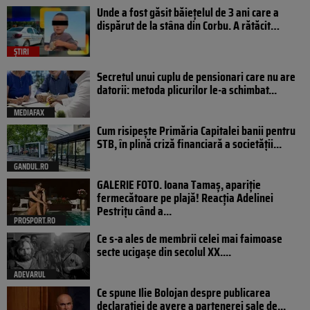
Unde a fost găsit băiețelul de 3 ani care a
dispărut de la stâna din Corbu. A rătăcit…
ȘTIRI
Secretul unui cuplu de pensionari care nu are
datorii: metoda plicurilor le-a schimbat...
MEDIAFAX
Cum risipește Primăria Capitalei banii pentru
STB, în plină criză financiară a societății...
GANDUL.RO
GALERIE FOTO. Ioana Tamaş, apariție
fermecătoare pe plajă! Reacția Adelinei
Pestrițu când a...
PROSPORT.RO
Ce s-a ales de membrii celei mai faimoase
secte ucigașe din secolul XX....
ADEVARUL
Ce spune Ilie Bolojan despre publicarea
declarației de avere a partenerei sale de...