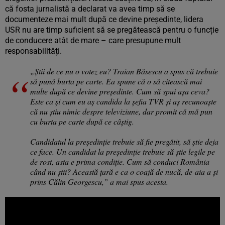
că fosta jurnalistă a declarat va avea timp să se
documenteze mai mult după ce devine președinte, lidera
USR nu are timp suficient să se pregătească pentru o funcție
de conducere atât de mare – care presupune mult
responsabilități.
„Știi de ce nu o votez eu? Traian Băsescu a spus că trebuie
să pună burta pe carte. Ea spune că o să citească mai
multe după ce devine președinte. Cum să spui așa ceva?
Este ca și cum eu aș candida la șefia TVR și aș recunoaște
că nu știu nimic despre televiziune, dar promit că mă pun
cu burta pe carte după ce câștig.
Candidatul la președinție trebuie să fie pregătit, să știe deja
ce face. Un candidat la președinție trebuie să știe legile pe
de rost, asta e prima condiție. Cum să conduci România
când nu știi? Această țară e ca o coajă de nucă, de-aia a și
prins Călin Georgescu,” a mai spus acesta.