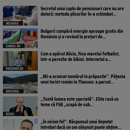
Secretul unui cuplu de pensionari care nu are
datorii: metoda plicurilor le-a schimbat...
MEDIAFAX
Bulgarii cumpără energie aproape gratis din
România și o revând la prețuri de...
GANDUL.RO
Cum a apărut Alicia, fiica marelui fotbalist,
într-o pereche de bikini. Internetul a...
PROSPORT.RO
„Mi-a aruncat numărul în prăpastie”. Pățania
unui turist român în Thassos: a parcat...
ADEVARUL
„Toată lumea este speriată”. Elita rusă se
teme că FSB „scapă de sub...
DIGI24
„În niciun fel”. Răspunsul unui deputat
întrebat dacă un om obișnuit poate obține...