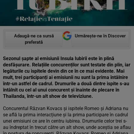
Adaugă-ne ca sursă
Urmărește-ne în Discover
preferată
Sezonul șapte al emisiunii Insula Iubirii este în plină
desfășurare. Relațiile concurenților sunt testate din plin, iar
legăturile cu ispitele devin din ce în ce mai evidente. Mai
mult, trei participanți ai emisiunii nu sunt la prima întâlnire
într-un astfel de cadrul. Drumurile a două dintre ispite s-au
întâlnit cu cel al unui concurent și înainte de plecare în
Thailanda, într-un alt show de televiziune.
Concurentul Răzvan Kovacs și ispitele Romeo și Adriana nu
se află la prima interacțiune și la prima participare în cadrul
unei emisiuni ce are în centru iubirea. Drumurile celor trei s-
au îndreptat în trecut către un alt show, unde aceștia se aflau
în postura de concurenți. Răzvan Kovacs, Romeo și Adriana