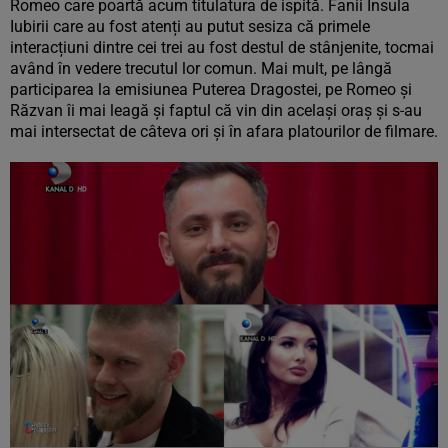
Romeo care poartă acum titulatura de ispită. Fanii Insula
Iubirii care au fost atenți au putut sesiza că primele
interacțiuni dintre cei trei au fost destul de stânjenite, tocmai
având în vedere trecutul lor comun. Mai mult, pe lângă
participarea la emisiunea Puterea Dragostei, pe Romeo și
Răzvan îi mai leagă și faptul că vin din același oraș și s-au
mai intersectat de câteva ori și în afara platourilor de filmare.