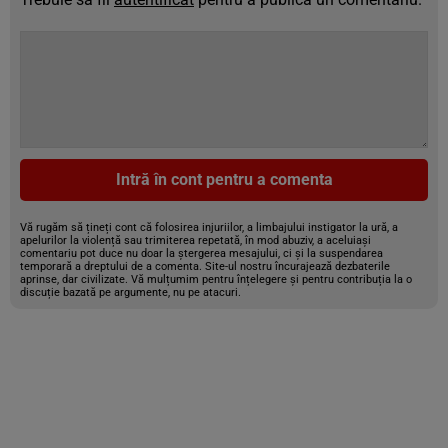
Intră în cont pentru a comenta
Vă rugăm să țineți cont că folosirea injuriilor, a limbajului instigator la ură, a
apelurilor la violență sau trimiterea repetată, în mod abuziv, a aceluiași
comentariu pot duce nu doar la ștergerea mesajului, ci și la suspendarea
temporară a dreptului de a comenta. Site-ul nostru încurajează dezbaterile
aprinse, dar civilizate. Vă mulțumim pentru înțelegere și pentru contribuția la o
discuție bazată pe argumente, nu pe atacuri.