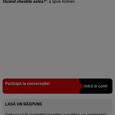
făcând chestiile astea?”
, a spus Romeo.
Participă la conversație!
Intră în cont!
LASĂ UN RĂSPUNS
Trebuie să fii
autentificat
pentru a publica un comentariu.