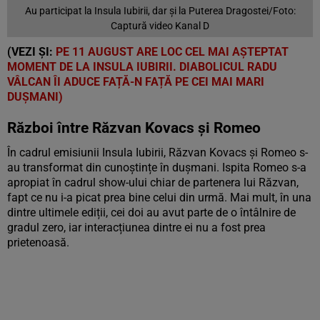
Au participat la Insula Iubirii, dar și la Puterea Dragostei/Foto:
Captură video Kanal D
(VEZI ȘI:
PE 11 AUGUST ARE LOC CEL MAI AȘTEPTAT
MOMENT DE LA INSULA IUBIRII. DIABOLICUL RADU
VÂLCAN ÎI ADUCE FAȚĂ-N FAȚĂ PE CEI MAI MARI
DUȘMANI)
Război între Răzvan Kovacs și Romeo
În cadrul emisiunii Insula Iubirii, Răzvan Kovacs și Romeo s-
au transformat din cunoștințe în dușmani. Ispita Romeo s-a
apropiat în cadrul show-ului chiar de partenera lui Răzvan,
fapt ce nu i-a picat prea bine celui din urmă. Mai mult, în una
dintre ultimele ediții, cei doi au avut parte de o întâlnire de
gradul zero, iar interacțiunea dintre ei nu a fost prea
prietenoasă.