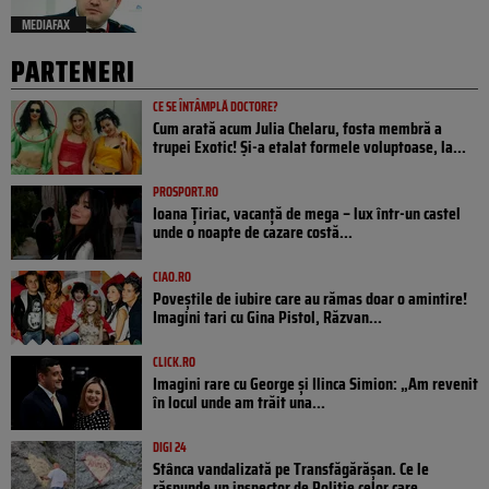
MEDIAFAX
PARTENERI
CE SE ÎNTÂMPLĂ DOCTORE?
Cum arată acum Julia Chelaru, fosta membră a
trupei Exotic! Și-a etalat formele voluptoase, la...
PROSPORT.RO
Ioana Țiriac, vacanță de mega – lux într-un castel
unde o noapte de cazare costă...
CIAO.RO
Poveştile de iubire care au rămas doar o amintire!
Imagini tari cu Gina Pistol, Răzvan...
CLICK.RO
Imagini rare cu George și Ilinca Simion: „Am revenit
în locul unde am trăit una...
DIGI 24
Stânca vandalizată pe Transfăgărășan. Ce le
răspunde un inspector de Poliție celor care