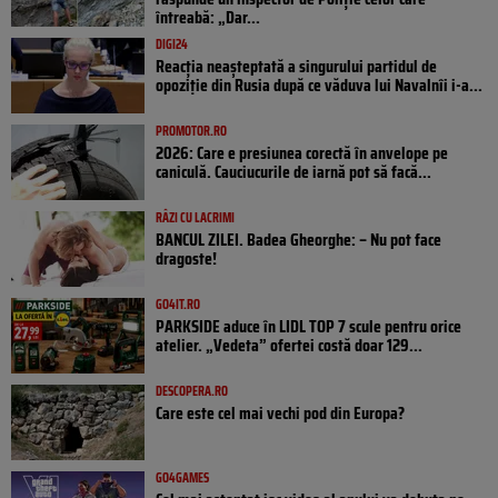
întreabă: „Dar...
DIGI24
Reacția neașteptată a singurului partidul de
opoziţie din Rusia după ce văduva lui Navalnîi i-a...
PROMOTOR.RO
2026: Care e presiunea corectă în anvelope pe
caniculă. Cauciucurile de iarnă pot să facă...
RÂZI CU LACRIMI
BANCUL ZILEI. Badea Gheorghe: – Nu pot face
dragoste!
GO4IT.RO
PARKSIDE aduce în LIDL TOP 7 scule pentru orice
atelier. „Vedeta” ofertei costă doar 129...
DESCOPERA.RO
Care este cel mai vechi pod din Europa?
GO4GAMES