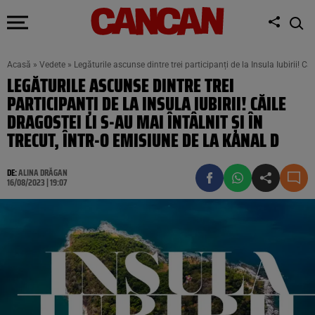
Acasă
»
Vedete
»
Legăturile ascunse dintre trei participanți de la Insula Iubirii! Căi
LEGĂTURILE ASCUNSE DINTRE TREI
PARTICIPANȚI DE LA INSULA IUBIRII! CĂILE
DRAGOSTEI LI S-AU MAI ÎNTÂLNIT ȘI ÎN
TRECUT, ÎNTR-O EMISIUNE DE LA KANAL D
DE:
ALINA DRĂGAN
16/08/2023 | 19:07