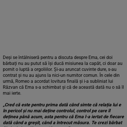
Deși se întâlniseră pentru a discuta despre Ema, cei doi
bărbați nu au putut să își ducă misiunea la capăt, ci doar au
pornit o luptă a orgoliilor. Și-au aruncat cuvinte dure, s-au
contrat și nu au ajuns la nici-un numitor comun. În cele din
urmă, Romeo a acordat lovitura finală și i-a subliniat lui
Răzvan că Ema s-a schimbat și că de această dată nu o să îl
mai ierte.
„Cred că este pentru prima dată când simte că relația lui e
în pericol și nu mai deține controlul, control pe care îl
deținea până acum, asta pentru că Ema l-a iertat de fiecare
dată când a greșit, când a întrecut măsura. Te crezi bărbat