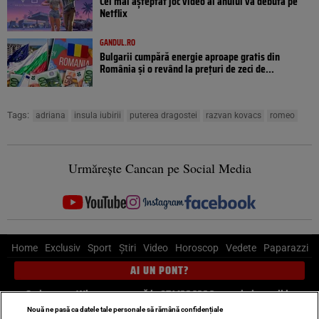
Cel mai așteptat joc video al anului va debuta pe
Netflix
GANDUL.RO
Bulgarii cumpără energie aproape gratis din
România și o revând la prețuri de zeci de...
Tags:
adriana
insula iubirii
puterea dragostei
razvan kovacs
romeo
Urmărește Cancan pe Social Media
Home
Exclusiv
Sport
Știri
Video
Horoscop
Vedete
Paparazzi
AI UN PONT?
Scrie-ne pe Whatsapp
, sună la 0741226226 sau trimite mail la
pont@cancan.ro
Nouă ne pasă ca datele tale personale să rămână confidențiale