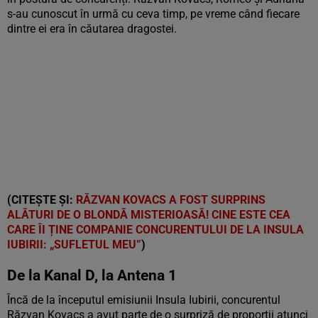
s-au cunoscut în urmă cu ceva timp, pe vreme când fiecare
dintre ei era în căutarea dragostei.
(CITEȘTE ȘI:
RĂZVAN KOVACS A FOST SURPRINS
ALĂTURI DE O BLONDĂ MISTERIOASĂ! CINE ESTE CEA
CARE ÎI ȚINE COMPANIE CONCURENTULUI DE LA INSULA
IUBIRII: „SUFLETUL MEU”
)
De la Kanal D, la Antena 1
Încă de la începutul emisiunii Insula Iubirii, concurentul
Răzvan Kovacs a avut parte de o surpriză de proporții atunci