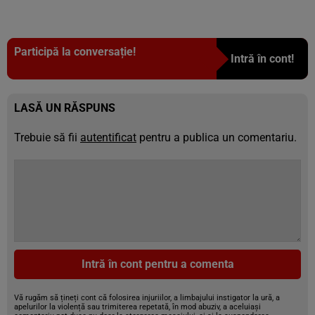
8 poze
Participă la conversație!
Intră în cont!
LASĂ UN RĂSPUNS
Trebuie să fii
autentificat
pentru a publica un comentariu.
Intră în cont pentru a comenta
Vă rugăm să țineți cont că folosirea injuriilor, a limbajului instigator la ură, a
apelurilor la violență sau trimiterea repetată, în mod abuziv, a aceluiași