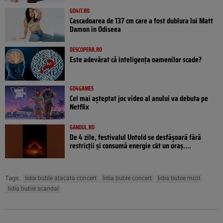
GO4IT.RO
Cascadoarea de 137 cm care a fost dublura lui Matt
Damon în Odiseea
DESCOPERA.RO
Este adevărat că inteligența oamenilor scade?
GO4GAMES
Cel mai așteptat joc video al anului va debuta pe
Netflix
GANDUL.RO
De 4 zile, festivalul Untold se desfășoară fără
restricții și consumă energie cât un oraș....
Tags:
lidia buble atacata concert
lidia buble concert
lidia buble mizil
lidia buble scandal