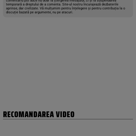
comentariu pot duce nu doar la ștergerea mesajului, ci și la suspendarea
temporară a dreptului de a comenta. Site-ul nostru încurajează dezbaterile
aprinse, dar civilizate. Vă mulțumim pentru înțelegere și pentru contribuția la o
discuție bazată pe argumente, nu pe atacuri.
RECOMANDAREA VIDEO