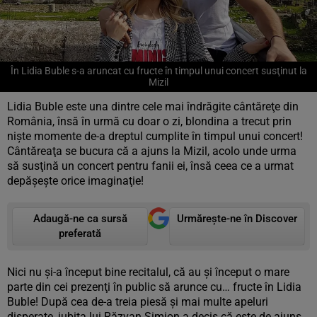
În Lidia Buble s-a aruncat cu fructe în timpul unui concert susţinut la
Mizil
Lidia Buble este una dintre cele mai îndrăgite cântăreţe din
România, însă în urmă cu doar o zi, blondina a trecut prin
nişte momente de-a dreptul cumplite în timpul unui concert!
Cântăreaţa se bucura că a ajuns la Mizil, acolo unde urma
să susţină un concert pentru fanii ei, însă ceea ce a urmat
depăşeşte orice imaginaţie!
Adaugă-ne ca sursă
Urmărește-ne în Discover
preferată
Nici nu şi-a început bine recitalul, că au şi început o mare
parte din cei prezenţi în public să arunce cu… fructe în Lidia
Buble! După cea de-a treia piesă şi mai multe apeluri
disperate, iubita lui Răzvan Simion a decis că este de ajuns