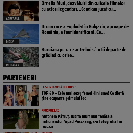
Ornella Muti, dezvăluiri din culisele filmelor
cu actori legendari. „Când am jucat cu...
ADEVARUL
Drona care a explodat în Bulgaria, aproape de
România, a fost identificată. Ce...
DIGI24
Buruiana pe care ar trebui să o ții departe de
grădină cu orice...
MEDIAFAX
PARTENERI
CE SE ÎNTÂMPLĂ DOCTORE?
TOP 40 – Cele mai sexy femei din lume! Ce dietă
ține ocupanta primului loc
PROSPORT.RO
Antonela Pătruț, iubita mult mai tânără a
milionarului Arpad Paszkany, s-a fotografiat în
jacuzzi