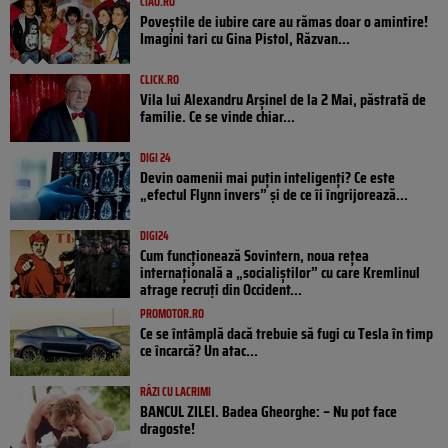
CIAO.RO
Poveştile de iubire care au rămas doar o amintire!
Imagini tari cu Gina Pistol, Răzvan...
CLICK.RO
Vila lui Alexandru Arșinel de la 2 Mai, păstrată de
familie. Ce se vinde chiar...
DIGI 24
Devin oamenii mai puțin inteligenți? Ce este
„efectul Flynn invers” și de ce îi îngrijorează...
DIGI24
Cum funcționează Sovintern, noua rețea
internațională a „socialiștilor” cu care Kremlinul
atrage recruți din Occident...
PROMOTOR.RO
Ce se întâmplă dacă trebuie să fugi cu Tesla în timp
ce încarcă? Un atac...
RÂZI CU LACRIMI
BANCUL ZILEI. Badea Gheorghe: – Nu pot face
dragoste!