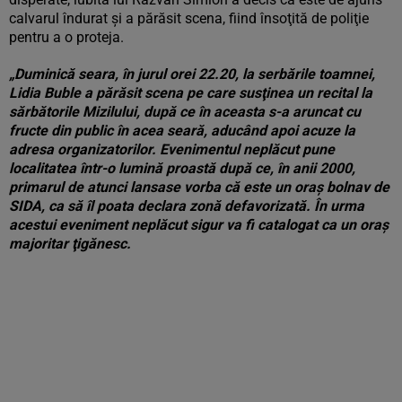
calvarul îndurat şi a părăsit scena, fiind însoţită de poliţie
pentru a o proteja.
„
Duminică seara, în jurul orei 22.20, la serbările toamnei,
Lidia Buble a părăsit scena pe care susţinea un recital la
sărbătorile Mizilului, după ce în aceasta s-a aruncat cu
fructe din public în acea seară, aducând apoi acuze la
adresa organizatorilor.
Evenimentul neplăcut pune
localitatea într-o lumină proastă după ce, în anii 2000,
primarul de atunci lansase vorba că este un oraş bolnav de
SIDA, ca să îl poata declara zonă defavorizată. În urma
acestui eveniment neplăcut sigur va fi catalogat ca un oraş
majoritar ţigănesc
.