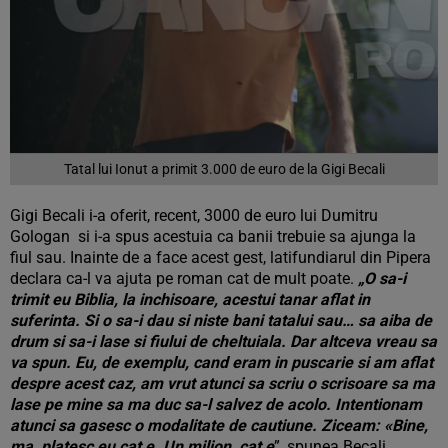
Tatal lui Ionut a primit 3.000 de euro de la Gigi Becali
Gigi Becali i-a oferit, recent, 3000 de euro lui Dumitru
Gologan si i-a spus acestuia ca banii trebuie sa ajunga la
fiul sau. Inainte de a face acest gest, latifundiarul din Pipera
declara ca-l va ajuta pe roman cat de mult poate.
„O sa-i
trimit eu Biblia, la inchisoare, acestui tanar aflat in
suferinta. Si o sa-i dau si niste bani tatalui sau… sa aiba de
drum si sa-i lase si fiului de cheltuiala. Dar altceva vreau sa
va spun. Eu, de exemplu, cand eram in puscarie si am aflat
despre acest caz, am vrut atunci sa scriu o scrisoare sa ma
lase pe mine sa ma duc sa-l salvez de acolo. Intentionam
atunci sa gasesc o modalitate de cautiune. Ziceam: «Bine,
ma, platesc eu cat e. Un milion, cat e
”, spunea Becali.