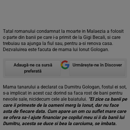
Tatal romanului condamnat la moarte in Malaezia a folosit
o parte din banii pe care i-a primit de la Gigi Becali, si care
trebuiau sa ajunga la fiul sau, pentru a-si renova casa.
Dezvaluirea este facuta de mama lui Ionut Gologan.
Adaugă-ne ca sursă
Urmărește-ne în Discover
preferată
Mama tanarului a declarat ca Dumitru Gologan, fostul ei sot,
s-a implicat in acest caz dorind sa faca rost de bani pentru
nevoile sale, nicidecum cele ale baiatului.
“El zice ca banii pe
care ii primeste de la oameni merg la Ionut, dar nu face
asta de fiecare data. Cum apare un om cu suflet mare care
se ofera sa-l ajute financiar pe copilul meu si ii da banii lui
Dumitru, acesta se duce si bea la carciuma, se imbata.