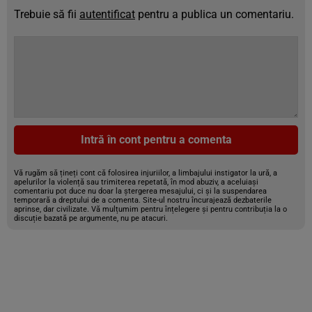
Trebuie să fii
autentificat
pentru a publica un comentariu.
Intră în cont pentru a comenta
Vă rugăm să țineți cont că folosirea injuriilor, a limbajului instigator la ură, a
apelurilor la violență sau trimiterea repetată, în mod abuziv, a aceluiași
comentariu pot duce nu doar la ștergerea mesajului, ci și la suspendarea
temporară a dreptului de a comenta. Site-ul nostru încurajează dezbaterile
aprinse, dar civilizate. Vă mulțumim pentru înțelegere și pentru contribuția la o
discuție bazată pe argumente, nu pe atacuri.