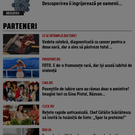
Descoperirea îi îngrijorează pe oamenii...
MEDIAFAX
PARTENERI
CE SE ÎNTÂMPLĂ DOCTORE?
Vedeta celebră, diagnosticată cu cancer pentru a
doua oară, dar a ales să păstreze totul...
PROSPORT.RO
FOTO. E de-o frumusețe rară, dar își acuză iubitul de
violență
CIAO.RO
Poveştile de iubire care au rămas doar o amintire!
Imagini tari cu Gina Pistol, Răzvan...
CLICK.RO
Rețete rapide anticaniculă. Chef Cătălin Scărlătescu
vă invită la tocăniță de linte: „Spor la proteine!”
DIGI 24