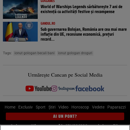
GO4GAMES
World of Warships Legends sărbătorește 7 ani de
existență cu activități festive și recompense
GANDUL.RO
Sub guvernarea Bolojan, România are cea mai mare
inflație din UE, recesiune economică, prețuri
record...
Tags:
ionut gologan becali bani
ionut gologan droguri
Urmărește Cancan pe Social Media
Home
Exclusiv
Sport
Știri
Video
Horoscop
Vedete
Paparazzi
AI UN PONT?
Scrie-ne pe Whatsapp
, sună la 0741226226 sau trimite mail la