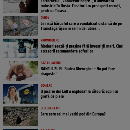
Escrocheria „Văduvelor negre”, o adevărată
industrie în Rusia. Căsătorii cu proaspeți recruți,
pentru a încasa...
DIGI24
Ce riscă bărbatul care a vandalizat o stâncă de pe
Transfăgărășan în semn de iubire...
PROMOTOR.RO
Modernizează-ți mașina fără investiții mari. Cinci
accesorii recomandate șoferilor
RÂZI CU LACRIMI
BANCUL ZILEI. Badea Gheorghe: – Nu pot face
dragoste!
GO4IT.RO
O jucărie din Lidl a explodat la căldură: copil cu
grefă de piele
DESCOPERA.RO
Care este cel mai vechi pod din Europa?