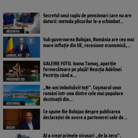
Secretul unui cuplu de pensionari care nu are
datorii: metoda plicurilor le-a schimbat...
MEDIAFAX
Sub guvernarea Bolojan, România are cea mai
mare inflație din UE, recesiune economică,...
GANDUL.RO
GALERIE FOTO. Ioana Tamaş, apariție
fermecătoare pe plajă! Reacția Adelinei
Pestrițu când a...
PROSPORT.RO
„Ne-am îmbolnăvit toți”. Coșmarul unor
români într-una dintre cele mai populare
destinații din...
ADEVARUL
Ce spune Ilie Bolojan despre publicarea
declarației de avere a partenerei sale de...
DIGI24
AI a creat primele virusuri „de la zero”.