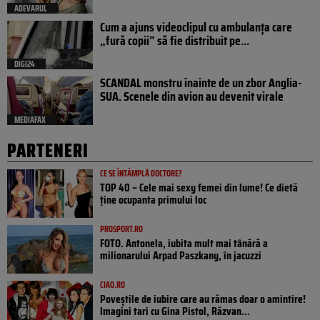
ADEVARUL
Cum a ajuns videoclipul cu ambulanța care
„fură copii” să fie distribuit pe...
DIGI24
SCANDAL monstru înainte de un zbor Anglia-
SUA. Scenele din avion au devenit virale
MEDIAFAX
PARTENERI
CE SE ÎNTÂMPLĂ DOCTORE?
TOP 40 – Cele mai sexy femei din lume! Ce dietă
ține ocupanta primului loc
PROSPORT.RO
FOTO. Antonela, iubita mult mai tânără a
milionarului Arpad Paszkany, în jacuzzi
CIAO.RO
Poveştile de iubire care au rămas doar o amintire!
Imagini tari cu Gina Pistol, Răzvan...