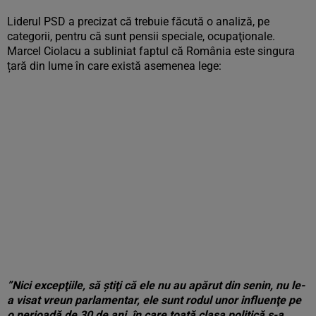
Liderul PSD a precizat că trebuie făcută o analiză, pe
categorii, pentru că sunt pensii speciale, ocupaţionale.
Marcel Ciolacu a subliniat faptul că România este singura
țară din lume în care există asemenea lege:
”Nici excepţiile, să ştiţi că ele nu au apărut din senin, nu le-
a visat vreun parlamentar, ele sunt rodul unor influenţe pe
o perioadă de 30 de ani, în care toată clasa politică s-a