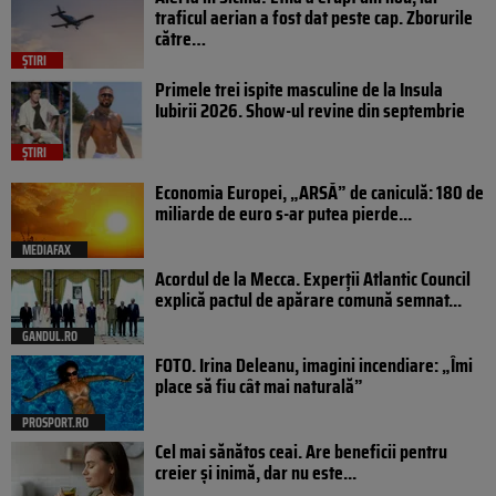
traficul aerian a fost dat peste cap. Zborurile
către…
ȘTIRI
Primele trei ispite masculine de la Insula
Iubirii 2026. Show-ul revine din septembrie
ȘTIRI
Economia Europei, „ARSĂ” de caniculă: 180 de
miliarde de euro s-ar putea pierde...
MEDIAFAX
Acordul de la Mecca. Experții Atlantic Council
explică pactul de apărare comună semnat...
GANDUL.RO
FOTO. Irina Deleanu, imagini incendiare: „Îmi
place să fiu cât mai naturală”
PROSPORT.RO
Cel mai sănătos ceai. Are beneficii pentru
creier și inimă, dar nu este...