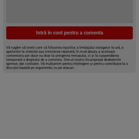
Intră în cont pentru a comenta
Vă rugăm să țineți cont că folosirea injuriilor, a limbajului instigator la ură, a
apelurilor la violență sau trimiterea repetată, în mod abuziv, a aceluiași
comentariu pot duce nu doar la ștergerea mesajului, ci și la suspendarea
temporară a dreptului de a comenta. Site-ul nostru încurajează dezbaterile
aprinse, dar civilizate. Vă mulțumim pentru înțelegere și pentru contribuția la o
discuție bazată pe argumente, nu pe atacuri.