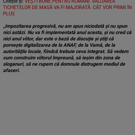
Citește și:
VEȘTI BUNE PENTRU ROMÂNI. VALOAREA
TICHETELOR DE MASĂ VA FI MAJORATĂ. CÂT VOR PRIMI ÎN
PLUS
„Impozitarea progresivă, nu am spus niciodată şi nu spun
nici astăzi. Nu va fi implementată anul acesta, şi nu cred că
nici anul viitor, dar este o bază de discuţie şi ştiţi că
porneşte digitalizarea de la ANAF, de la Vamă, de la
autorităţile locale, fiindcă trebuie ceva integrat. Să vedem
cum construim viitorul împreună, să ieşim din zona de
sloganuri, să ne rupem că domnule distrugem mediul de
afaceri.