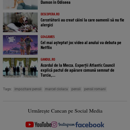
Damon în Odiseea
DESCOPERA.RO
Cercetătorii au creat câini la care oamenii să nu fie
alergici
GO4GAMES
Cel mai așteptat joc video al anului va debuta pe
Netflix
GANDUL.RO
Acordul de la Mecca. Experții Atlantic Council
explică pactul de apărare comună semnat de
Turcia,...
Tags:
impozitare pensii
marcel ciolacu
pensii
pensii romani
Urmărește Cancan pe Social Media