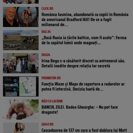
CLICK.RO
Românca Iasmina, abandonată cu copiii în România
de americanul Bradford Hill! De ce a fugit
milionarul de...
DIGI 24
„Dacă Rusia ia țările baltice, vom fi acolo”: Ferma
de la capătul lumii unde magnați...
DIGI24
Irina Begu s-a căsătorit discret cu antrenorul său.
Detalii inedite despre relația lor secretă
PROMOTOR.RO
Funcția Waze și Maps de raportare a radarelor ar
putea fi interzisă. Decizia luată de...
RÂZI CU LACRIMI
BANCUL ZILEI. Badea Gheorghe: – Nu pot face
dragoste!
GO4IT.RO
Cascadoarea de 137 cm care a fost dublura lui Matt