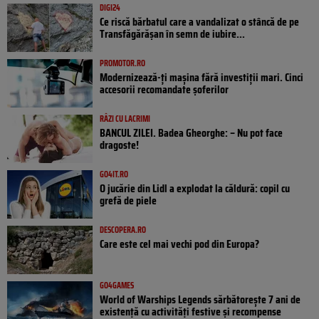
DIGI24
Ce riscă bărbatul care a vandalizat o stâncă de pe
Transfăgărășan în semn de iubire...
PROMOTOR.RO
Modernizează-ți mașina fără investiții mari. Cinci
accesorii recomandate șoferilor
RÂZI CU LACRIMI
BANCUL ZILEI. Badea Gheorghe: – Nu pot face
dragoste!
GO4IT.RO
O jucărie din Lidl a explodat la căldură: copil cu
grefă de piele
DESCOPERA.RO
Care este cel mai vechi pod din Europa?
GO4GAMES
World of Warships Legends sărbătorește 7 ani de
existență cu activități festive și recompense