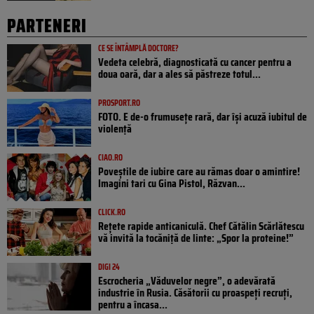
PARTENERI
CE SE ÎNTÂMPLĂ DOCTORE?
Vedeta celebră, diagnosticată cu cancer pentru a
doua oară, dar a ales să păstreze totul...
PROSPORT.RO
FOTO. E de-o frumusețe rară, dar își acuză iubitul de
violență
CIAO.RO
Poveştile de iubire care au rămas doar o amintire!
Imagini tari cu Gina Pistol, Răzvan...
CLICK.RO
Rețete rapide anticaniculă. Chef Cătălin Scărlătescu
vă invită la tocăniță de linte: „Spor la proteine!”
DIGI 24
Escrocheria „Văduvelor negre”, o adevărată
industrie în Rusia. Căsătorii cu proaspeți recruți,
pentru a încasa...