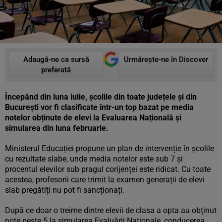
Adaugă-ne ca sursă
Urmărește-ne în Discover
preferată
Începând din luna iulie, școlile din toate județele și din
București vor fi clasificate într-un top bazat pe media
notelor obținute de elevi la Evaluarea Națională și
simularea din luna februarie.
Ministerul Educației propune un plan de intervenție în școlile
cu rezultate slabe, unde media notelor este sub 7 și
procentul elevilor sub pragul corijenței este ridicat. Cu toate
acestea, profesorii care trimit la examen generații de elevi
slab pregătiți nu pot fi sancționați.
După ce doar o treime dintre elevii de clasa a opta au obținut
note peste 5 la simularea Evaluării Naționale, conducerea