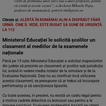
vorbi de problema unor elevi sau a unor profesori, pentru
că există și aceste cazuri.”, a declarat Mihaela Popa,
profesor de matematică, potrivit stirileprotv.ro
Citește și:
ALERTĂ ÎN ROMÂNIA! ALIN A DISPĂRUT FĂRĂ
URMĂ. CINE ÎL VEDE, ESTE RUGAT SĂ SUNE DE URGENȚĂ
LA 112
Ministerul Educației le solicită școlilor un
clasament al mediilor de la examenele
naționale
Până pe 15 iulie, Ministerul Educației a solicitat inspectorilor
din județe să prezinte un clasament al școlilor sub jurisdicția
lor, având în vedere media notelor de la simulare și de la
Evaluarea Națională. Deși nu au clarificat încă utilizarea
acestui clasament, se presupune că ar trebui să încurajeze
performanța și să sancționeze lipsurile.
Cu toate acestea, în prezent, nu există un cadru legal pentru
a motiva cadrele didactice cu bonusuri sau pentru a le
impune sancțiuni. Evaluarea profesorilor, bazată pe criterii