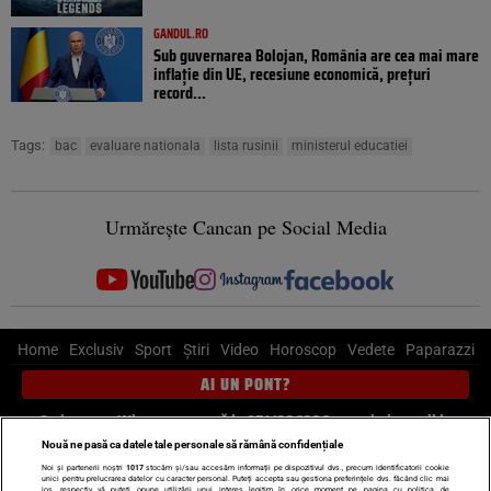
GANDUL.RO
Sub guvernarea Bolojan, România are cea mai mare
inflație din UE, recesiune economică, prețuri
record...
Tags:
bac
evaluare nationala
lista rusinii
ministerul educatiei
Urmărește Cancan pe Social Media
Home
Exclusiv
Sport
Știri
Video
Horoscop
Vedete
Paparazzi
AI UN PONT?
Scrie-ne pe Whatsapp
, sună la 0741226226 sau trimite mail la
pont@cancan.ro
Nouă ne pasă ca datele tale personale să rămână confidențiale
Noi și partenerii noștri
1017
stocăm și/sau accesăm informații pe dispozitivul dvs., precum identificatorii cookie
unici pentru prelucrarea datelor cu caracter personal. Puteți accepta sau gestiona preferințele dvs. făcând clic mai
jos, respectiv vă puteți opune utilizării unui interes legitim în orice moment pe pagina cu politica de