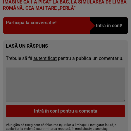
IMAGINE CĂ I-A PICAT LA BAC, LA SIMULAREA DE LIMBA
ROMÂNĂ. CEA MAI TARE „PERLĂ”
Participă la conversație!
Intră în cont!
LASĂ UN RĂSPUNS
Trebuie să fii
autentificat
pentru a publica un comentariu.
Intră în cont pentru a comenta
Vă rugăm să țineți cont că folosirea injuriilor, a limbajului instigator la ură, a
apelurilor la violență sau trimiterea repetată, în mod abuziv, a aceluiași