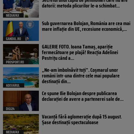
Secretul unui cuplu de pensionari care nu are
datorii: metoda plicurilor le-a schimbat...
MEDIAFAX
Sub guvernarea Bolojan, România are cea mai
mare inflație din UE, recesiune economică,...
GANDUL.RO
GALERIE FOTO. Ioana Tamaş, apariție
fermecătoare pe plajă! Reacția Adelinei
Pestrițu când a...
PROSPORT.RO
„Ne-am îmbolnăvit toți”. Coșmarul unor
români într-una dintre cele mai populare
destinații din...
ADEVARUL
Ce spune Ilie Bolojan despre publicarea
declarației de avere a partenerei sale de...
DIGI24
Vacanță fără aglomerație după 15 august.
Șase destinații spectaculoase
MEDIAFAX