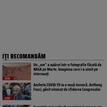
IȚI RECOMANDĂM
Un „om” a apărut într-o fotografie făcută de
NASA pe Marte. Imaginea care i-a uimit pe
internauți
ȘTIRI
Ancheta COVID-19 ia o nouă turnură. Anthony
Fauci, găsit vinovat de sfidarea Congresului
ȘTIRI