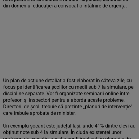
din domeniul educației a convocat o întâlnire de urgență.
Un plan de acțiune detaliat a fost elaborat în câteva zile, cu
focus pe identificarea școlilor cu medii sub 7 la simulare, pe
discipline separate. Vor fi organizate seminarii online între
profesori și inspectori pentru a aborda aceste probleme.
Directorii de școli trebuie să prezinte „planuri de intervenție”
care trebuie aprobate de minister.
Un exemplu șocant este județul Iași, unde 41% dintre elevi au
obținut note sub 4 la simulare. În ciuda existenței unor
profesori de excepție, aceștia vor fi implicați în planurile de