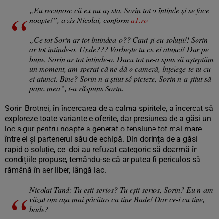
„Eu recunosc că eu nu aș sta, Sorin tot o întinde și se face
noapte!”, a zis Nicolai, conform
a1.ro
„Ce tot Sorin ar tot întindea-o?? Caut și eu soluții!! Sorin
ar tot întinde-o. Unde??? Vorbește tu cu ei atunci! Dar pe
bune, Sorin ar tot întinde-o. Daca tot ne-a spus să așteptăm
un moment, am sperat că ne dă o cameră, înțelege-te tu cu
ei atunci. Bine? Sorin n-a știut să picteze, Sorin n-a știut să
pana mea”, i-a răspuns Sorin.
Sorin Brotnei, în încercarea de a calma spiritele, a încercat să
exploreze toate variantele oferite, dar presiunea de a găsi un
loc sigur pentru noapte a generat o tensiune tot mai mare
între el și partenerul său de echipă. Din dorința de a găsi
rapid o soluție, cei doi au refuzat categoric să doarmă în
condițiile propuse, temându-se că ar putea fi periculos să
rămână în aer liber, lângă lac.
Nicolai Tand: Tu ești serios? Tu ești serios, Sorin? Eu n-am
văzut om așa mai păcătos ca tine Bade! Dar ce-i cu tine,
bade?