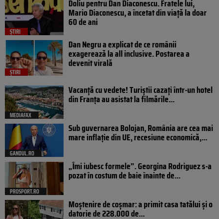
Doliu pentru Dan Diaconescu. Fratele lui,
Mario Diaconescu, a încetat din viață la doar
60 de ani
ȘTIRI
Dan Negru a explicat de ce românii
exagerează la all inclusive. Postarea a
devenit virală
ȘTIRI
Vacanță cu vedete! Turiștii cazați într-un hotel
din Franța au asistat la filmările...
MEDIAFAX
Sub guvernarea Bolojan, România are cea mai
mare inflație din UE, recesiune economică,...
GANDUL.RO
„Îmi iubesc formele”. Georgina Rodriguez s-a
pozat în costum de baie înainte de...
PROSPORT.RO
Moștenire de coșmar: a primit casa tatălui și o
datorie de 228.000 de...