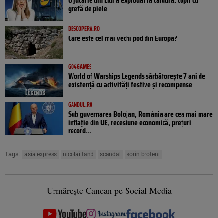
O jucărie din Lidl a explodat la căldură: copil cu
grefă de piele
DESCOPERA.RO
Care este cel mai vechi pod din Europa?
GO4GAMES
World of Warships Legends sărbătorește 7 ani de
existență cu activități festive și recompense
GANDUL.RO
Sub guvernarea Bolojan, România are cea mai mare
inflație din UE, recesiune economică, prețuri
record...
Tags:
asia express
nicolai tand
scandal
sorin broteni
Urmărește Cancan pe Social Media