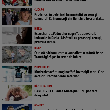
CLICK.RO
Prodanca, în pelerinaj la mănăstiri cu sora și
cumnatul! Ce frumuseți din România le-a arătat...
DIGI 24
Escrocheria „Văduvelor negre”, o adevărată
industrie în Rusia. Căsătorii cu proaspeți recruți,
pentru a încasa...
DIGI24
Ce riscă bărbatul care a vandalizat o stâncă de pe
Transfăgărășan în semn de iubire...
PROMOTOR.RO
Modernizează-ți mașina fără investiții mari. Cinci
accesorii recomandate șoferilor
RÂZI CU LACRIMI
BANCUL ZILEI. Badea Gheorghe: – Nu pot face
dragoste!
GO4IT.RO