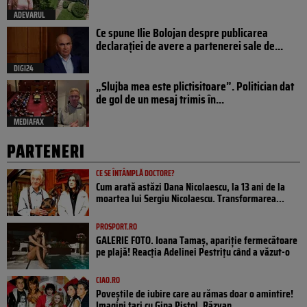
ADEVARUL
Ce spune Ilie Bolojan despre publicarea
declarației de avere a partenerei sale de...
DIGI24
„Slujba mea este plictisitoare”. Politician dat
de gol de un mesaj trimis în...
MEDIAFAX
PARTENERI
CE SE ÎNTÂMPLĂ DOCTORE?
Cum arată astăzi Dana Nicolaescu, la 13 ani de la
moartea lui Sergiu Nicolaescu. Transformarea...
PROSPORT.RO
GALERIE FOTO. Ioana Tamaş, apariție fermecătoare
pe plajă! Reacția Adelinei Pestrițu când a văzut-o
CIAO.RO
Poveştile de iubire care au rămas doar o amintire!
Imagini tari cu Gina Pistol, Răzvan...