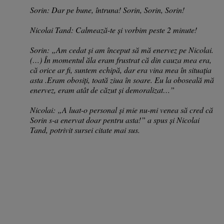
Sorin: Dar pe bune, întruna! Sorin, Sorin, Sorin!
Nicolai Tand: Calmează-te și vorbim peste 2 minute!
Sorin: „Am cedat și am început să mă enervez pe Nicolai.
(…) În momentul ăla eram frustrat că din cauza mea era,
că orice ar fi, suntem echipă, dar era vina mea în situația
asta .Eram obosiți, toată ziua în soare. Eu la oboseală mă
enervez, eram atât de căzut și demoralizat…”
Nicolai: „A luat-o personal și mie nu-mi venea să cred că
Sorin s-a enervat doar pentru asta!” a spus și Nicolai
Tand, potrivit sursei citate mai sus.