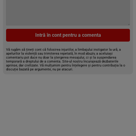
Intră în cont pentru a comenta
Vă rugăm să țineți cont că folosirea injuriilor, a limbajului instigator la ură, a
apelurilor la violență sau trimiterea repetată, în mod abuziv, a aceluiași
comentariu pot duce nu doar la ștergerea mesajului, ci și la suspendarea
temporară a dreptului de a comenta. Site-ul nostru încurajează dezbaterile
aprinse, dar civilizate. Vă mulțumim pentru înțelegere și pentru contribuția la o
discuție bazată pe argumente, nu pe atacuri.