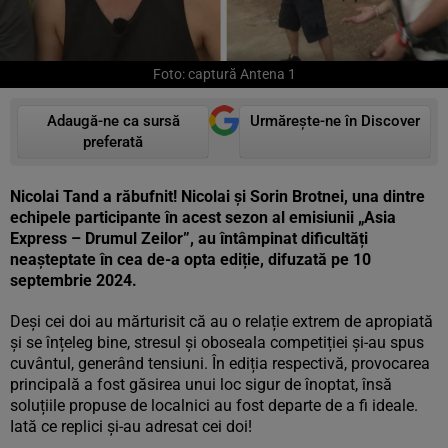
Foto: captură Antena 1
Adaugă-ne ca sursă
Urmărește-ne în Discover
preferată
Nicolai Tand a răbufnit! Nicolai și Sorin Brotnei, una dintre
echipele participante în acest sezon al emisiunii „Asia
Express – Drumul Zeilor”, au întâmpinat dificultăți
neașteptate în cea de-a opta ediție, difuzată pe 10
septembrie 2024.
Deși cei doi au mărturisit că au o relație extrem de apropiată
și se înțeleg bine, stresul și oboseala competiției și-au spus
cuvântul, generând tensiuni. În ediția respectivă, provocarea
principală a fost găsirea unui loc sigur de înoptat, însă
soluțiile propuse de localnici au fost departe de a fi ideale.
Iată ce replici și-au adresat cei doi!