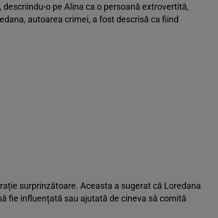
, descriindu-o pe Alina ca o persoană extrovertită,
redana, autoarea crimei, a fost descrisă ca fiind
larație surprinzătoare. Aceasta a sugerat că Loredana
t să fie influențată sau ajutată de cineva să comită