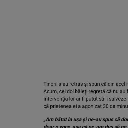
Tinerii s-au retras și spun că din ac
Acum, cei doi băieți regretă că nu au f
Intervenția lor ar fi putut să îi salve
că prietenea ei a agonizat 30 de minu
„Am bătut la ușa și ne-au spus că do
doar o voce, așa că ne-am dus să ne c