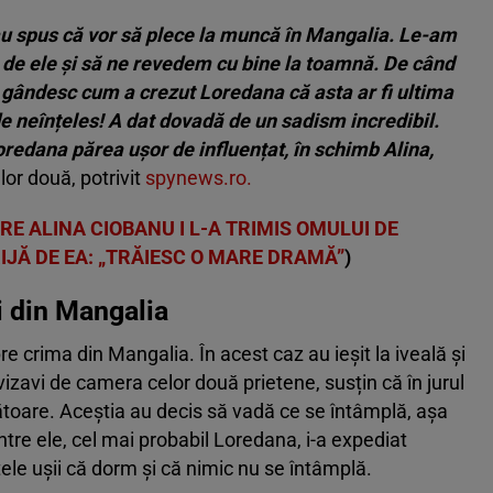
u spus că vor să plece la muncă în Mangalia. Le-am
ă de ele și să ne revedem cu bine la toamnă. De când
ă gândesc cum a crezut Loredana că asta ar fi ultima
e neînțeles! A dat dovadă de un sadism incredibil.
oredana părea ușor de influențat, în schimb Alina,
elor două, potrivit
spynews.ro.
E ALINA CIOBANU I L-A TRIMIS OMULUI DE
IJĂ DE EA: „TRĂIESC O MARE DRAMĂ”
)
i din Mangalia
re crima din Mangalia. În acest caz au ieșit la iveală și
 vizavi de camera celor două prietene, susțin că în jurul
rătoare. Aceștia au decis să vadă ce se întâmplă, așa
ntre ele, cel mai probabil Loredana, i-a expediat
tele ușii că dorm și că nimic nu se întâmplă.