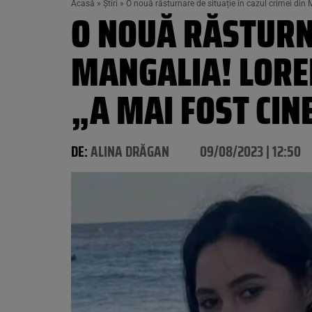
Acasă
»
Știri
»
O nouă răsturnare de situație în cazul crimei din 
O NOUĂ RĂSTURNA
MANGALIA! LORE
„A MAI FOST CIN
DE:
ALINA DRĂGAN
09/08/2023 | 12:50