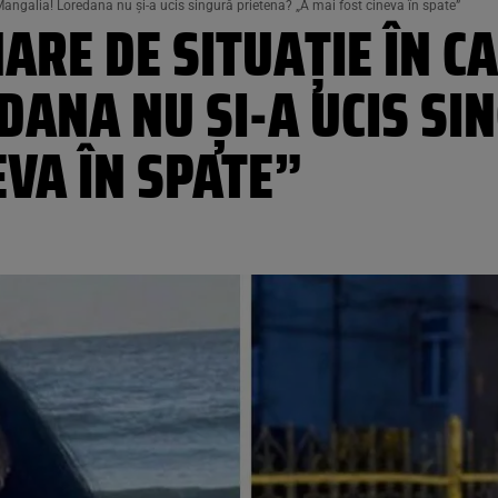
Mangalia! Loredana nu și-a ucis singură prietena? „A mai fost cineva în spate”
RE DE SITUAȚIE ÎN CA
DANA NU ȘI-A UCIS SI
EVA ÎN SPATE”