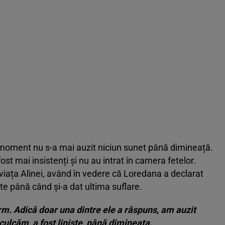
el moment nu s-a mai auzit niciun sunet până dimineață.
ost mai insistenți și nu au intrat în camera fetelor.
ze viața Alinei, având în vedere că Loredana a declarat
te până când și-a dat ultima suflare.
rm. Adică doar una dintre ele a răspuns, am auzit
ulcăm, a fost liniște, până dimineața.