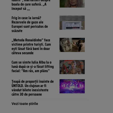
boala de care suferă. „A
început să
...
Frig în case la iarnă?
Rezervele de gaze ale
Europei sunt periculos de
scăzute
„Metoda Ronaldinho” face
victime printre turiști. Cum
ești lăsat fără bani în doar
câteva secunde
Cum se simte Iulia Albu la o
lună după ce și-a făcut lifting
facial: “Am râs, am plâns”
Țeapă de proporții înainte de
UNTOLD. Un clujean ar fi
vândut bilete inexistente
către 30 de persoane
Vezi toate știrile