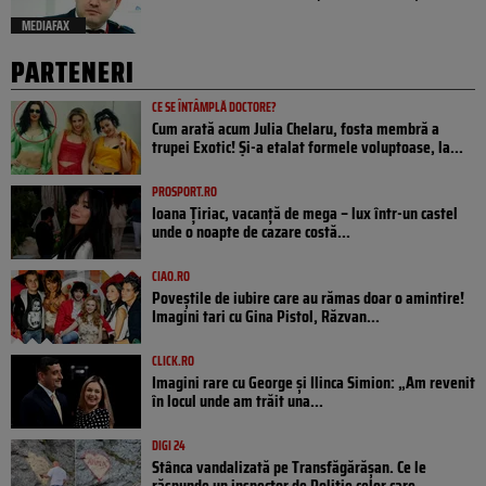
MEDIAFAX
PARTENERI
CE SE ÎNTÂMPLĂ DOCTORE?
Cum arată acum Julia Chelaru, fosta membră a
trupei Exotic! Și-a etalat formele voluptoase, la...
PROSPORT.RO
Ioana Țiriac, vacanță de mega – lux într-un castel
unde o noapte de cazare costă...
CIAO.RO
Poveştile de iubire care au rămas doar o amintire!
Imagini tari cu Gina Pistol, Răzvan...
CLICK.RO
Imagini rare cu George și Ilinca Simion: „Am revenit
în locul unde am trăit una...
DIGI 24
Stânca vandalizată pe Transfăgărășan. Ce le
răspunde un inspector de Poliție celor care