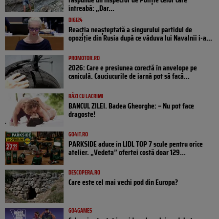
întreabă: „Dar...
DIGI24
Reacția neașteptată a singurului partidul de
opoziţie din Rusia după ce văduva lui Navalnîi i-a...
PROMOTOR.RO
2026: Care e presiunea corectă în anvelope pe
caniculă. Cauciucurile de iarnă pot să facă...
RÂZI CU LACRIMI
BANCUL ZILEI. Badea Gheorghe: – Nu pot face
dragoste!
GO4IT.RO
PARKSIDE aduce în LIDL TOP 7 scule pentru orice
atelier. „Vedeta” ofertei costă doar 129...
DESCOPERA.RO
Care este cel mai vechi pod din Europa?
GO4GAMES