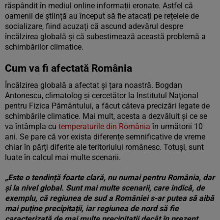
răspândit în mediul online informații eronate. Astfel că
oamenii de știință au început să fie atacați pe rețelele de
socializare, fiind acuzați că ascund adevărul despre
încălzirea globală și că subestimează această problemă a
schimbărilor climatice.
Cum va fi afectată România
Încălzirea globală a afectat și țara noastră. Bogdan
Antonescu, climatolog și cercetător la Institutul Naţional
pentru Fizica Pământului, a făcut câteva precizări legate de
schimbările climatice. Mai mult, acesta a dezvăluit și ce se
va întâmpla cu
temperaturile din România
în următorii 10
ani. Se pare că vor exista diferențe semnificative de vreme
chiar în părți diferite ale teritoriului românesc. Totuși, sunt
luate în calcul mai multe scenarii.
„Este o tendință foarte clară, nu numai pentru România, dar
și la nivel global. Sunt mai multe scenarii, care indică, de
exemplu, că regiunea de sud a României s-ar putea să aibă
mai puține precipitații, iar regiunea de nord să fie
caracterizată de mai multe precipitații decât în prezent.