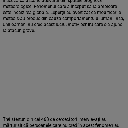
îi acuză că ascund adevărul din spatele prognozei
meteorologice. Fenomenul care a început să ia amploare
este încălzirea globală. Experții au avertizat că modificările
meteo s-au produs din cauza comportamentului uman. Însă,
unii oameni nu cred acest lucru, motiv pentru care s-a ajuns
la atacuri grave.
Trei sferturi din cei 468 de cercetători intervievați au
mărturisit că persoanele care nu cred în acest fenomen au