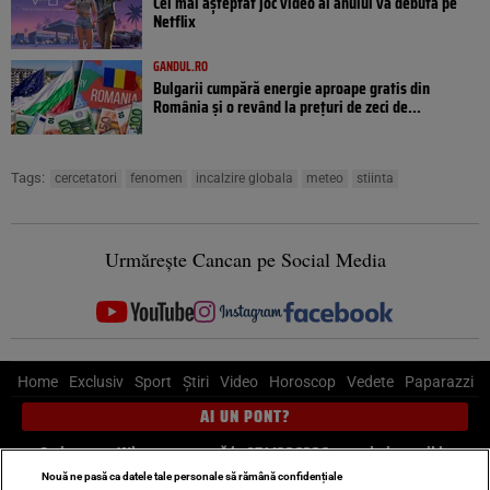
Cel mai așteptat joc video al anului va debuta pe
Netflix
GANDUL.RO
Bulgarii cumpără energie aproape gratis din
România și o revând la prețuri de zeci de...
Tags:
cercetatori
fenomen
incalzire globala
meteo
stiinta
Urmărește Cancan pe Social Media
Home
Exclusiv
Sport
Știri
Video
Horoscop
Vedete
Paparazzi
AI UN PONT?
Scrie-ne pe Whatsapp
, sună la 0741226226 sau trimite mail la
pont@cancan.ro
Nouă ne pasă ca datele tale personale să rămână confidențiale