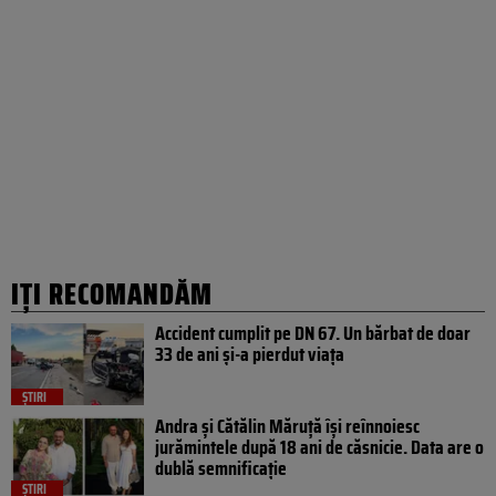
IȚI RECOMANDĂM
Accident cumplit pe DN 67. Un bărbat de doar
33 de ani și-a pierdut viața
ȘTIRI
Andra și Cătălin Măruță își reînnoiesc
jurămintele după 18 ani de căsnicie. Data are o
dublă semnificație
ȘTIRI