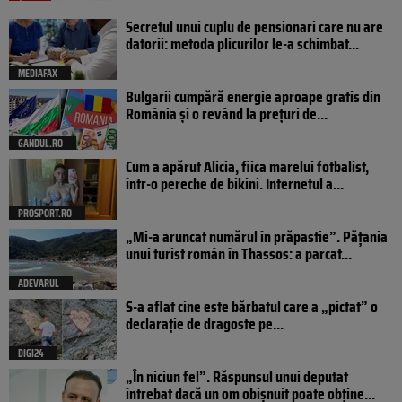
Secretul unui cuplu de pensionari care nu are
datorii: metoda plicurilor le-a schimbat...
MEDIAFAX
Bulgarii cumpără energie aproape gratis din
România și o revând la prețuri de...
GANDUL.RO
Cum a apărut Alicia, fiica marelui fotbalist,
într-o pereche de bikini. Internetul a...
PROSPORT.RO
„Mi-a aruncat numărul în prăpastie”. Pățania
unui turist român în Thassos: a parcat...
ADEVARUL
S-a aflat cine este bărbatul care a „pictat” o
declarație de dragoste pe...
DIGI24
„În niciun fel”. Răspunsul unui deputat
întrebat dacă un om obișnuit poate obține...