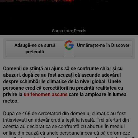
Sursa foto: Pexels
Adaugă-ne ca sursă
Urmărește-ne în Discover
preferată
Oamenii de știință au ajuns să se confrunte chiar și cu
abuzuri, după ce au fost acuzați că ascunde adevărul
despre schimbările climatice de la nivel global. Unele
persoane cred că cercetătorii nu prezintă realitatea cu
privire la
un fenomen ascuns
care ia amploare în lumea
meteo.
După ce 468 de cercetători din domeniul climatic au fost
intervievați un adevăr crud a ieșit la iveală. Trei sferturi din
aceștia au declarat că se confruntă cu abuzuri în mediul
online din cauză că unele persoane încearcă să deformeze