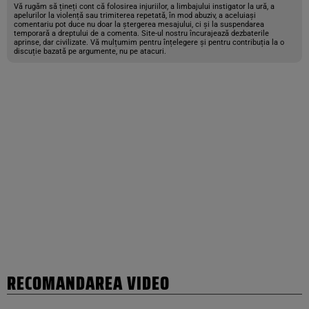
Vă rugăm să țineți cont că folosirea injuriilor, a limbajului instigator la ură, a
apelurilor la violență sau trimiterea repetată, în mod abuziv, a aceluiași
comentariu pot duce nu doar la ștergerea mesajului, ci și la suspendarea
temporară a dreptului de a comenta. Site-ul nostru încurajează dezbaterile
aprinse, dar civilizate. Vă mulțumim pentru înțelegere și pentru contribuția la o
discuție bazată pe argumente, nu pe atacuri.
RECOMANDAREA VIDEO