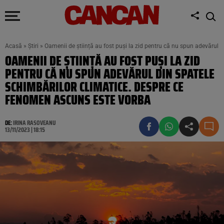
Acasă
»
Știri
»
Oamenii de știință au fost puși la zid pentru că nu spun adevărul 
OAMENII DE ȘTIINȚĂ AU FOST PUȘI LA ZID
PENTRU CĂ NU SPUN ADEVĂRUL DIN SPATELE
SCHIMBĂRILOR CLIMATICE. DESPRE CE
FENOMEN ASCUNS ESTE VORBA
DE:
IRINA RASOVEANU
13/11/2023 | 18:15