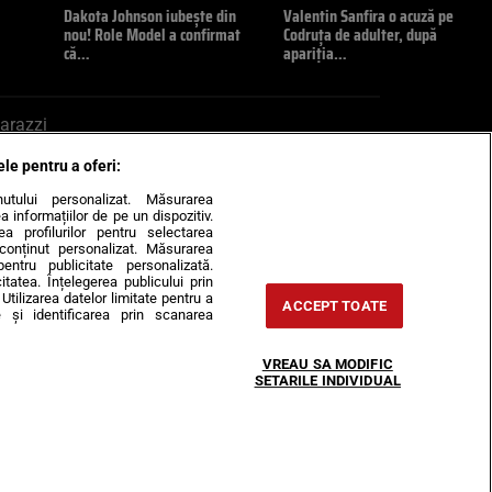
Dakota Johnson iubește din
Valentin Sanfira o acuză pe
nou! Role Model a confirmat
Codruța de adulter, după
că…
apariția…
arazzi
ele pentru a oferi:
ite mail la pont@cancan.ro
inutului personalizat. Măsurarea
informațiilor de pe un dispozitiv.
rea profilurilor pentru selectarea
e conținut personalizat. Măsurarea
pentru publicitate personalizată.
itatea. Înțelegerea publicului prin
Utilizarea datelor limitate pentru a
ACCEPT TOATE
 și identificarea prin scanarea
Horoscop
VREAU SA MODIFIC
-urile
Despre noi
Contact
SETARILE INDIVIDUAL