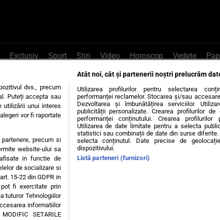
Exclusiv
Sport
Știri
Video
Horoscop
Vedete
Pap
Atât noi, cât și partenerii noștri prelucrăm dat
e Whatsapp
, sună la 0741226226 sau trim
ozitivul dvs., precum
Utilizarea profilurilor pentru selectarea conț
al. Puteți accepta sau
performanței reclamelor. Stocarea și/sau accesarea 
Dezvoltarea și îmbunătățirea serviciilor. Utiliza
utilizării unui interes
publicității personalizate. Crearea profilurilor d
legeri vor fi raportate
Știri interne
Știri externe
Politică
performanței conținutului. Crearea profilurilor 
Utilizarea de date limitate pentru a selecta public
statistici sau combinații de date din surse diferite. 
te partenere, precum si
selecta conținutul. Date precise de geolocație
tiri
Diete
Insula Iubirii
Dictionar de vise
LIFE STYLE
dispozitivului.
ermite website-ului sa
Listă parteneri (furnizori)
 afisate in functie de
 condiții
Politica de confidențialitate
Politica privind Cookie
elelor de socializare si
 art. 15-22 din GDPR in
pot fi exercitate prin
Modifică Setările
a tuturor Tehnologiilor
accesarea informatiilor
A MODIFIC SETARILE
© 2026 - Toate drepturile rezervate