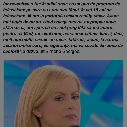
Iar revenirea o fac în stilul meu: cu un gen de program de
televiziune pe care nu l-am mai făcut, în cei 18 ani de
televiziune. N-am în portofoliu niciun reality-show. Acum
mai puţin de un an, când colegii mei mi-au propus noua
«Mireasa», am spus că nu sunt pregătită să mă întorc,
pentru că Vlad, mezinul meu, avea doar câteva luni şi, deci,
mult mai multă nevoie de mine. Iată-mă, acum, la cârma
acestei emisii care, cu siguranţă, mă va scoate din zona de
confort!”
, a dezvăluit Simona Gherghe.