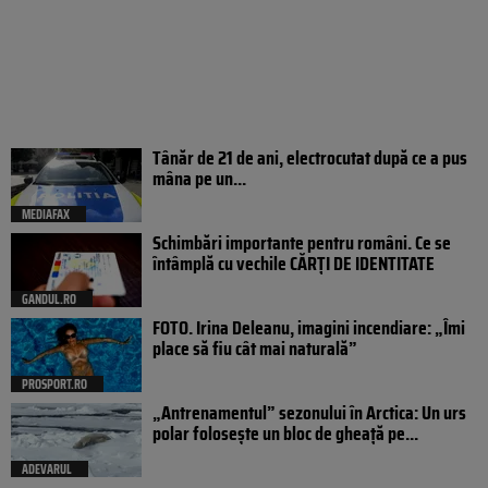
Tânăr de 21 de ani, electrocutat după ce a pus
mâna pe un...
MEDIAFAX
Schimbări importante pentru români. Ce se
întâmplă cu vechile CĂRȚI DE IDENTITATE
GANDUL.RO
FOTO. Irina Deleanu, imagini incendiare: „Îmi
place să fiu cât mai naturală”
PROSPORT.RO
„Antrenamentul” sezonului în Arctica: Un urs
polar folosește un bloc de gheață pe...
ADEVARUL