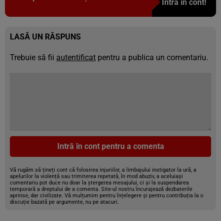
Intră în cont!
LASĂ UN RĂSPUNS
Trebuie să fii
autentificat
pentru a publica un comentariu.
Intră în cont pentru a comenta
Vă rugăm să țineți cont că folosirea injuriilor, a limbajului instigator la ură, a
apelurilor la violență sau trimiterea repetată, în mod abuziv, a aceluiași
comentariu pot duce nu doar la ștergerea mesajului, ci și la suspendarea
temporară a dreptului de a comenta. Site-ul nostru încurajează dezbaterile
aprinse, dar civilizate. Vă mulțumim pentru înțelegere și pentru contribuția la o
discuție bazată pe argumente, nu pe atacuri.