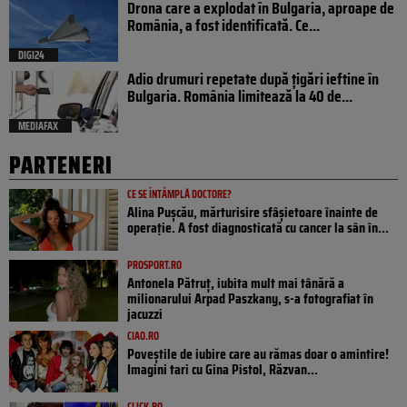
Drona care a explodat în Bulgaria, aproape de
România, a fost identificată. Ce...
DIGI24
Adio drumuri repetate după țigări ieftine în
Bulgaria. România limitează la 40 de...
MEDIAFAX
PARTENERI
CE SE ÎNTÂMPLĂ DOCTORE?
Alina Pușcău, mărturisire sfâșietoare înainte de
operație. A fost diagnosticată cu cancer la sân în...
PROSPORT.RO
Antonela Pătruț, iubita mult mai tânără a
milionarului Arpad Paszkany, s-a fotografiat în
jacuzzi
CIAO.RO
Poveştile de iubire care au rămas doar o amintire!
Imagini tari cu Gina Pistol, Răzvan...
CLICK.RO