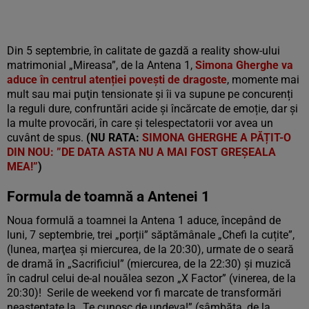
Din 5 septembrie, în calitate de gazdă a reality show-ului
matrimonial „Mireasa”, de la Antena 1,
Simona Gherghe va
aduce în centrul atenției povești de dragoste
, momente mai
mult sau mai puţin tensionate și îi va supune pe concurenți
la reguli dure, confruntări acide și încărcate de emoție, dar și
la multe provocări, în care și telespectatorii vor avea un
cuvânt de spus.
(NU RATA:
SIMONA GHERGHE A PĂȚIT-O
DIN NOU: ”DE DATA ASTA NU A MAI FOST GREȘEALA
MEA!”
)
Formula de toamnă a Antenei 1
Noua formulă a toamnei la Antena 1 aduce, începând de
luni, 7 septembrie, trei „porții” săptămânale „Chefi la cuțite”,
(lunea, marţea şi miercurea, de la 20:30), urmate de o seară
de dramă în „Sacrificiul” (miercurea, de la 22:30) și muzică
în cadrul celui de-al nouălea sezon „X Factor” (vinerea, de la
20:30)! Serile de weekend vor fi marcate de transformări
neașteptate la „Te cunosc de undeva!” (sâmbăta, de la