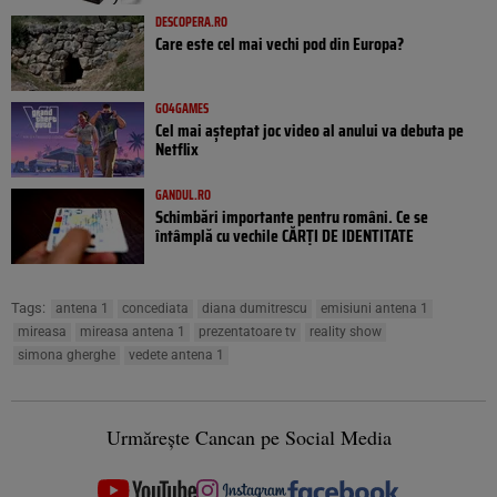
DESCOPERA.RO
Care este cel mai vechi pod din Europa?
GO4GAMES
Cel mai așteptat joc video al anului va debuta pe
Netflix
GANDUL.RO
Schimbări importante pentru români. Ce se
întâmplă cu vechile CĂRȚI DE IDENTITATE
Tags:
antena 1
concediata
diana dumitrescu
emisiuni antena 1
mireasa
mireasa antena 1
prezentatoare tv
reality show
simona gherghe
vedete antena 1
Urmărește Cancan pe Social Media