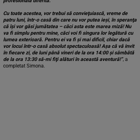
profesională diferită.
Cu toate acestea, vor trebui să convieţuiască, vreme de
patru luni, într-o casă din care nu vor putea ieşi, în speranţa
că îşi vor găsi jumătatea – căci asta este marea miză! Nu
va fi simplu pentru mine, căci voi fi singura lor legătură cu
lumea exterioară. Pentru ei va fi şi mai dificil, chiar dacă
vor locui într-o casă absolut spectaculoasă! Aşa că vă invit
în fiecare zi, de luni până vineri de la ora 14:00 şi sâmbătă
de la ora 13:30 să-mi fiţi alături în această aventură!”
, a
completat Simona.