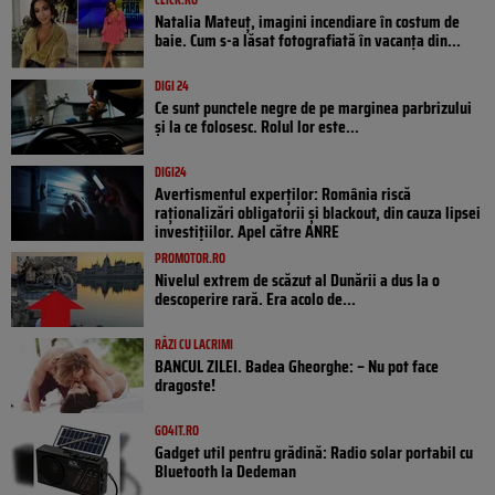
Natalia Mateuț, imagini incendiare în costum de
baie. Cum s-a lăsat fotografiată în vacanța din...
DIGI 24
Ce sunt punctele negre de pe marginea parbrizului
și la ce folosesc. Rolul lor este...
DIGI24
Avertismentul experților: România riscă
raționalizări obligatorii și blackout, din cauza lipsei
investițiilor. Apel către ANRE
PROMOTOR.RO
Nivelul extrem de scăzut al Dunării a dus la o
descoperire rară. Era acolo de...
RÂZI CU LACRIMI
BANCUL ZILEI. Badea Gheorghe: – Nu pot face
dragoste!
GO4IT.RO
Gadget util pentru grădină: Radio solar portabil cu
Bluetooth la Dedeman