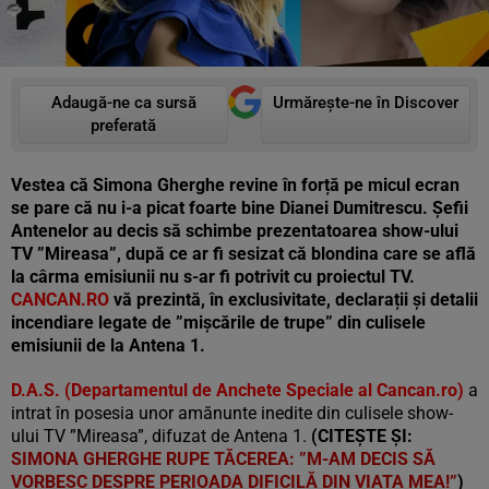
Adaugă-ne ca sursă
Urmărește-ne în Discover
preferată
Vestea că Simona Gherghe revine în forță pe micul ecran
se pare că nu i-a picat foarte bine Dianei Dumitrescu. Șefii
Antenelor au decis să schimbe prezentatoarea show-ului
TV ”Mireasa”, după ce ar fi sesizat că blondina care se află
la cârma emisiunii nu s-ar fi potrivit cu proiectul TV.
CANCAN.RO
vă prezintă, în exclusivitate, declarații și detalii
incendiare legate de ”mișcările de trupe” din culisele
emisiunii de la Antena 1.
D.A.S. (Departamentul de Anchete Speciale al Cancan.ro)
a
intrat în posesia unor amănunte inedite din culisele show-
ului TV ”Mireasa”, difuzat de Antena 1.
(CITEȘTE ȘI:
SIMONA GHERGHE RUPE TĂCEREA: ”M-AM DECIS SĂ
VORBESC DESPRE PERIOADA DIFICILĂ DIN VIAȚA MEA!”
)