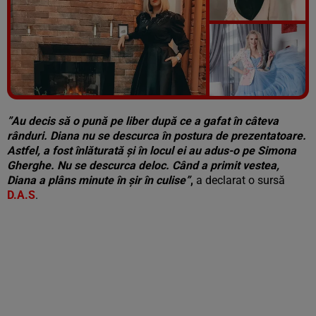
Vezi galeria foto
6 poze
”Au decis să o pună pe liber după ce a gafat în câteva
rânduri. Diana nu se descurca în postura de prezentatoare.
Astfel, a fost înlăturată și în locul ei au adus-o pe Simona
Gherghe. Nu se descurca deloc. Când a primit vestea,
Diana a plâns minute în șir în culise”
,
a declarat o sursă
D.A.S
.