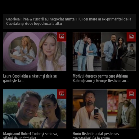
Gabriela Firea & cuscrii au negociat nunta! Fiul cel mare al ex-primăriței de la
Capitală își duce logodnica la altar
Laura Cosoi abia a născut și deja se
Motivul dureros pentru care Adriana
gândește la…
Bahmuțeanu și George Restivan au…
Magicianul Robert Tudor și soția sa,
Florin Ristei le-a dat peste nas
alături de un fotbalist…
cârcotașilor! Ce le spune…