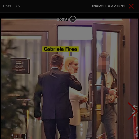
Poza
1
/ 9
ÎNAPOI LA ARTICOL