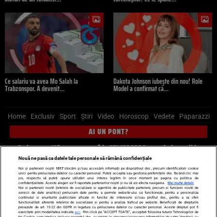
Ce salariu va avea Mo Salah la
Dakota Johnson iubește din nou! Role
Trabzonspor. A devenit…
Model a confirmat că…
Home
Exclusiv
Sport
Știri
Video
Horoscop
Vedete
Paparazzi
AI UN PONT?
Scrie-ne pe Whatsapp
, sună la 0741226226 sau trimite mail la
pont@cancan.ro
Nouă ne pasă ca datele tale personale să rămână confidențiale
Noi și partenerii noștri
1017
stocăm și/sau accesăm informații pe dispozitivul dvs., precum identificatorii cookie
unici pentru prelucrarea datelor cu caracter personal. Puteți accepta sau gestiona preferințele dvs. făcând clic mai
Știri interne
Știri externe
Politică
jos, respectiv vă puteți opune utilizării unui interes legitim în orice moment pe pagina cu politica de
confidențialitate. Aceste alegeri vor fi raportate partenerilor noștri și nu vă vor afecta navigarea.
Mai multe detalii
Noi si partenerii nostri (retelele de socializare si agentiile de publicitate partenere, precum si furnizorii nostri de
servicii de date analitice) prelucram date pentru a permite website-ului sa functioneze, pentru a personaliza
Ultimele stiri
Diete
Insula Iubirii
Dictionar de vise
LIFE STYLE
continutul si anunturile publicitare afisate in functie de interesele si/sau profilul dvs., pentru a va oferi
functionalitati aferente retelelor de socializare si pentru a analiza traficul pe website. Beneficiati de drepturile
Horoscop
prevazute de art. 15-22 din GDPR in legatura cu prelucrarea datelor cu caracter personal. Aceste drepturi pot fi
exercitate prin modalitatea indicata
aici
. Prin click pe “ACCEPT TOATE”, acceptati folosirea tuturor Tehnologiilor de
tip Cookie, care implica inclusiv acceptul dvs. cu privire la stocarea/accesarea informatiilor de catre Vendor-ii cu