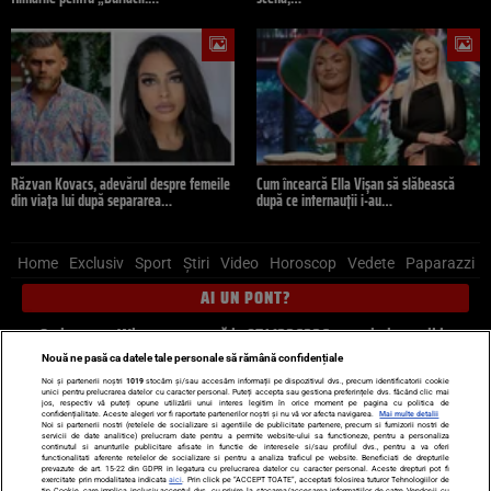
Răzvan Kovacs, adevărul despre femeile
Cum încearcă Ella Vișan să slăbească
din viața lui după separarea…
după ce internauții i-au…
Home
Exclusiv
Sport
Știri
Video
Horoscop
Vedete
Paparazzi
AI UN PONT?
Scrie-ne pe Whatsapp
, sună la 0741226226 sau trimite mail la
pont@cancan.ro
Nouă ne pasă ca datele tale personale să rămână confidențiale
Noi și partenerii noștri
1019
stocăm și/sau accesăm informații pe dispozitivul dvs., precum identificatorii cookie
unici pentru prelucrarea datelor cu caracter personal. Puteți accepta sau gestiona preferințele dvs. făcând clic mai
Știri interne
Știri externe
Politică
jos, respectiv vă puteți opune utilizării unui interes legitim în orice moment pe pagina cu politica de
confidențialitate. Aceste alegeri vor fi raportate partenerilor noștri și nu vă vor afecta navigarea.
Mai multe detalii
Noi si partenerii nostri (retelele de socializare si agentiile de publicitate partenere, precum si furnizorii nostri de
servicii de date analitice) prelucram date pentru a permite website-ului sa functioneze, pentru a personaliza
Ultimele stiri
Diete
Insula Iubirii
Dictionar de vise
LIFE STYLE
continutul si anunturile publicitare afisate in functie de interesele si/sau profilul dvs., pentru a va oferi
functionalitati aferente retelelor de socializare si pentru a analiza traficul pe website. Beneficiati de drepturile
Horoscop
prevazute de art. 15-22 din GDPR in legatura cu prelucrarea datelor cu caracter personal. Aceste drepturi pot fi
exercitate prin modalitatea indicata
aici
. Prin click pe “ACCEPT TOATE”, acceptati folosirea tuturor Tehnologiilor de
tip Cookie, care implica inclusiv acceptul dvs. cu privire la stocarea/accesarea informatiilor de catre Vendor-ii cu