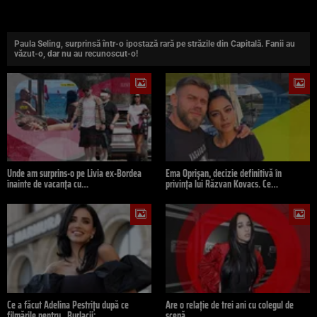
Paula Seling, surprinsă într-o ipostază rară pe străzile din Capitală. Fanii au
văzut-o, dar nu au recunoscut-o!
Unde am surprins-o pe Livia ex-Bordea
Ema Oprișan, decizie definitivă în
înainte de vacanța cu…
privința lui Răzvan Kovacs. Ce…
Ce a făcut Adelina Pestrițu după ce
Are o relație de trei ani cu colegul de
filmările pentru „Burlacii:…
scenă,…