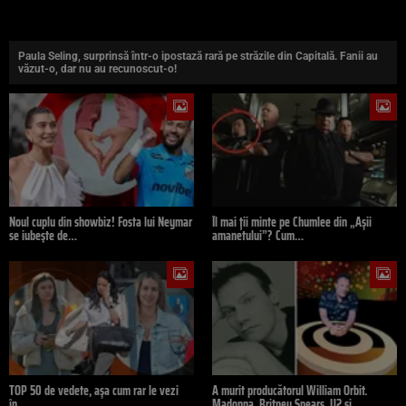
Paula Seling, surprinsă într-o ipostază rară pe străzile din Capitală. Fanii au
văzut-o, dar nu au recunoscut-o!
Noul cuplu din showbiz! Fosta lui Neymar
Îl mai ții minte pe Chumlee din „Așii
se iubește de…
amanetului”? Cum…
TOP 50 de vedete, așa cum rar le vezi
A murit producătorul William Orbit.
în…
Madonna, Britney Spears, U2 și…