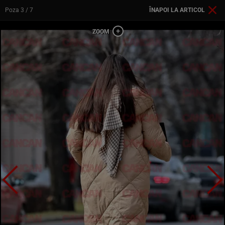
Poza
3
/ 7
ÎNAPOI LA ARTICOL