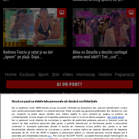
Andreea Tonciu și soțul și-au dat
Alina ex-Desafio a deschis castingul
„ignore” pe plajă. După…
pentru noul iubit?! Trei „crai”…
Home
Exclusiv
Sport
Știri
Video
Horoscop
Vedete
Paparazzi
AI UN PONT?
Scrie-ne pe Whatsapp
, sună la 0741226226 sau trimite mail la
pont@cancan.ro
Nouă ne pasă ca datele tale personale să rămână confidențiale
Noi și partenerii noștri
1019
stocăm și/sau accesăm informații pe dispozitivul dvs., precum identificatorii cookie
unici pentru prelucrarea datelor cu caracter personal. Puteți accepta sau gestiona preferințele dvs. făcând clic mai
Știri interne
Știri externe
Politică
jos, respectiv vă puteți opune utilizării unui interes legitim în orice moment pe pagina cu politica de
confidențialitate. Aceste alegeri vor fi raportate partenerilor noștri și nu vă vor afecta navigarea.
Mai multe detalii
Noi si partenerii nostri (retelele de socializare si agentiile de publicitate partenere, precum si furnizorii nostri de
servicii de date analitice) prelucram date pentru a permite website-ului sa functioneze, pentru a personaliza
Ultimele stiri
Diete
Insula Iubirii
Dictionar de vise
LIFE STYLE
continutul si anunturile publicitare afisate in functie de interesele si/sau profilul dvs., pentru a va oferi
functionalitati aferente retelelor de socializare si pentru a analiza traficul pe website. Beneficiati de drepturile
Horoscop
prevazute de art. 15-22 din GDPR in legatura cu prelucrarea datelor cu caracter personal. Aceste drepturi pot fi
exercitate prin modalitatea indicata
aici
. Prin click pe “ACCEPT TOATE”, acceptati folosirea tuturor Tehnologiilor de
tip Cookie, care implica inclusiv acceptul dvs. cu privire la stocarea/accesarea informatiilor de catre Vendor-ii cu