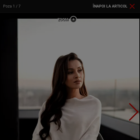
Poza
1
/ 7
ÎNAPOI LA ARTICOL