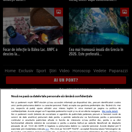
Focar de infecție la Bâlea Lac. ANPC a
Cea mai frumoasă insulă din Grecia în
descins la…
2026. Este preferată…
Home
Exclusiv
Sport
Știri
Video
Horoscop
Vedete
Paparazzi
AI UN PONT?
Scrie-ne pe Whatsapp
, sună la 0741226226 sau trimite mail la
pont@cancan.ro
Nouă ne pasă ca datele tale personale să rămână confidențiale
Noi și partenerii noștri
1017
stocăm și/sau accesăm informații pe dispozitivul dvs., precum identificatorii cookie
unici pentru prelucrarea datelor cu caracter personal. Puteți accepta sau gestiona preferințele dvs. făcând clic mai
Știri interne
Știri externe
Politică
jos, respectiv vă puteți opune utilizării unui interes legitim în orice moment pe pagina cu politica de
confidențialitate. Aceste alegeri vor fi raportate partenerilor noștri și nu vă vor afecta navigarea.
Mai multe detalii
Noi si partenerii nostri (retelele de socializare si agentiile de publicitate partenere, precum si furnizorii nostri de
servicii de date analitice) prelucram date pentru a permite website-ului sa functioneze, pentru a personaliza
Ultimele stiri
Diete
Insula Iubirii
Dictionar de vise
LIFE STYLE
continutul si anunturile publicitare afisate in functie de interesele si/sau profilul dvs., pentru a va oferi
functionalitati aferente retelelor de socializare si pentru a analiza traficul pe website. Beneficiati de drepturile
Horoscop
prevazute de art. 15-22 din GDPR in legatura cu prelucrarea datelor cu caracter personal. Aceste drepturi pot fi
exercitate prin modalitatea indicata
aici
. Prin click pe “ACCEPT TOATE”, acceptati folosirea tuturor Tehnologiilor de
tip Cookie, care implica inclusiv acceptul dvs. cu privire la stocarea/accesarea informatiilor de catre Vendor-ii cu