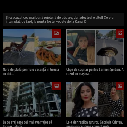
Și-a acuzat cea mai bună prietenă de trădare, dar adevărul e altul! Ce s-a
întâmplat, de fapt, la nunta fostei vedete de la Kanal D
Nota de plată pentru o vacanță în Grecia
Clipe de coșmar pentru Carmen Șerban. A
cu doi…
căzut cu mașina…
La ce etaj este cel mai avantajos să
Le-a dat replica tuturor. Gabriela Cristea,
locuiești dacă…
mesaj sincer după comentariile…