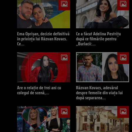
Ema Oprișan, decizie definitivă
Ce a făcut Adelina Pestrițu
în privința lui Răzvan Kovacs.
după ce filmările pentru
Ce…
„Burlacii:…
Are o relație de trei ani cu
Răzvan Kovacs, adevărul
colegul de scenă,…
despre femeile din viața lui
după separarea…