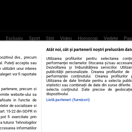
Exclusiv
Sport
Știri
Video
Horoscop
Vedete
Pap
Atât noi, cât și partenerii noștri prelucrăm dat
e Whatsapp
, sună la 0741226226 sau trim
ozitivul dvs., precum
Utilizarea profilurilor pentru selectarea conț
al. Puteți accepta sau
performanței reclamelor. Stocarea și/sau accesarea 
Dezvoltarea și îmbunătățirea serviciilor. Utiliza
utilizării unui interes
publicității personalizate. Crearea profilurilor d
legeri vor fi raportate
Știri interne
Știri externe
Politică
performanței conținutului. Crearea profilurilor 
Utilizarea de date limitate pentru a selecta public
statistici sau combinații de date din surse diferite. 
te partenere, precum si
selecta conținutul. Date precise de geolocație
tiri
Diete
Insula Iubirii
Dictionar de vise
LIFE STYLE
dispozitivului.
ermite website-ului sa
Listă parteneri (furnizori)
 afisate in functie de
 condiții
Politica de confidențialitate
Politica privind Cookie
elelor de socializare si
 art. 15-22 din GDPR in
pot fi exercitate prin
Modifică Setările
a tuturor Tehnologiilor
accesarea informatiilor