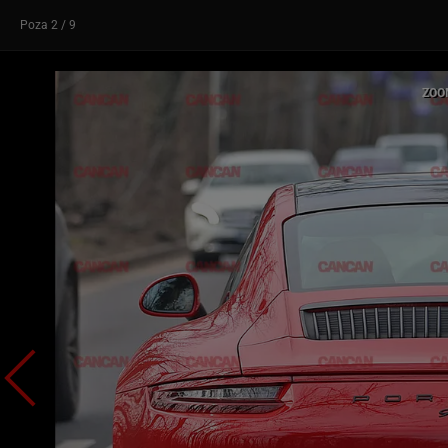
Poza
2
/ 9