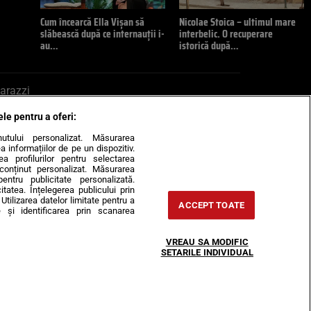
Cum încearcă Ella Vișan să
Nicolae Stoica – ultimul mare
slăbească după ce internauții i-
interbelic. O recuperare
au…
istorică după…
arazzi
ele pentru a oferi:
ite mail la pont@cancan.ro
inutului personalizat. Măsurarea
informațiilor de pe un dispozitiv.
rea profilurilor pentru selectarea
e conținut personalizat. Măsurarea
pentru publicitate personalizată.
itatea. Înțelegerea publicului prin
Utilizarea datelor limitate pentru a
ACCEPT TOATE
 și identificarea prin scanarea
Horoscop
VREAU SA MODIFIC
-urile
Despre noi
Contact
SETARILE INDIVIDUAL