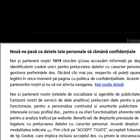
Home
Nouă ne pasă ca datele tale personale să rămână confidențiale
AI UN PONT?
Scrie-ne p
Noi și partenerii noștri
1019
stocăm și/sau accesăm informații pe disp
identificatorii cookie unici pentru prelucrarea datelor cu caracter person
gestiona preferințele dvs. făcând clic mai jos, respectiv vă puteți opune 
legitim în orice moment pe pagina cu politica de confidențialitate. Aceste a
partenerilor noștri și nu vă vor afecta navigarea.
Mai multe detalii
Noi si partenerii nostri (retelele de socializare si agentiile de publicita
Ultimele s
furnizorii nostri de servicii de date analitice) prelucram date pentru a p
functioneze, pentru a personaliza continutul si anunturile publicitare
Echipa editorială
Termeni si
interesele si/sau profilul dvs., pentru a va oferi functionalitati aferente ret
pentru a analiza traficul pe website. Beneficiati de drepturile prevazute de
legatura cu prelucrarea datelor cu caracter personal. Aceste drepturi 
modalitatea indicata
. Prin click pe “ACCEPT TOATE”, acceptati folosire
aici
de tip Cookie, care implica inclusiv acceptul dvs. cu privire la stocarea/