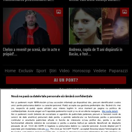
Cheloo a revenit pe scenă, dar în acte e
Andreea, copila de 11 ani dispărută în
prăpăd!…
Bacău, a fost…
Home
Exclusiv
Sport
Știri
Video
Horoscop
Vedete
Paparazzi
AI UN PONT?
Scrie-ne pe Whatsapp
, sună la 0741226226 sau trimite mail la
pont@cancan.ro
Nouă ne pasă ca datele tale personale să rămână confidențiale
Noi și partenerii noștri
1019
stocăm și/sau accesăm informații pe dispozitivul dvs., precum identificatorii cookie
unici pentru prelucrarea datelor cu caracter personal. Puteți accepta sau gestiona preferințele dvs. făcând clic mai
Știri interne
Știri externe
Politică
jos, respectiv vă puteți opune utilizării unui interes legitim în orice moment pe pagina cu politica de
confidențialitate. Aceste alegeri vor fi raportate partenerilor noștri și nu vă vor afecta navigarea.
Mai multe detalii
Noi si partenerii nostri (retelele de socializare si agentiile de publicitate partenere, precum si furnizorii nostri de
servicii de date analitice) prelucram date pentru a permite website-ului sa functioneze, pentru a personaliza
Ultimele stiri
Diete
Insula Iubirii
Dictionar de vise
LIFE STYLE
continutul si anunturile publicitare afisate in functie de interesele si/sau profilul dvs., pentru a va oferi
functionalitati aferente retelelor de socializare si pentru a analiza traficul pe website. Beneficiati de drepturile
Horoscop
prevazute de art. 15-22 din GDPR in legatura cu prelucrarea datelor cu caracter personal. Aceste drepturi pot fi
exercitate prin modalitatea indicata
aici
. Prin click pe “ACCEPT TOATE”, acceptati folosirea tuturor Tehnologiilor de
tip Cookie, care implica inclusiv acceptul dvs. cu privire la stocarea/accesarea informatiilor de catre Vendor-ii cu