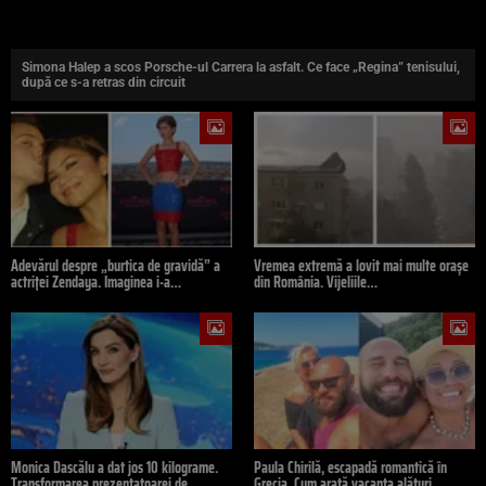
Simona Halep a scos Porsche-ul Carrera la asfalt. Ce face „Regina” tenisului,
după ce s-a retras din circuit
Adevărul despre „burtica de gravidă” a
Vremea extremă a lovit mai multe orașe
actriței Zendaya. Imaginea i-a…
din România. Vijeliile…
Monica Dascălu a dat jos 10 kilograme.
Paula Chirilă, escapadă romantică în
Transformarea prezentatoarei de…
Grecia. Cum arată vacanța alături…