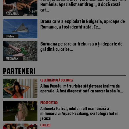
România. Specialist antidrog: „O doză costă
cât...
ADEVARUL
Drona care a explodat în Bulgaria, aproape de
România, a fost identificată. Ce...
DIGI24
Buruiana pe care ar trebui să o ții departe de
grădină cu orice...
MEDIAFAX
PARTENERI
CE SE ÎNTÂMPLĂ DOCTORE?
Alina Pușcău, mărturisire sfâșietoare înainte de
operație. A fost diagnosticată cu cancer la sân în...
PROSPORT.RO
Antonela Pătruț, iubita mult mai tânără a
milionarului Arpad Paszkany, s-a fotografiat în
jacuzzi
CIAO.RO