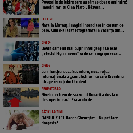
Poveştile de iubire care au rămas doar o amintire!
Imagini tari cu Gina Pistol, Răzvan...
CLICK.RO
Natalia Mateuț, imagini incendiare în costum de
baie. Cum s-a lăsat fotografiată în vacanța din...
DIGI 24
Devin oamenii mai puțin inteligenți? Ce este
„efectul Flynn invers” și de ce îi îngrijorează...
DIGI24
Cum funcționează Sovintern, noua rețea
internațională a „socialiștilor” cu care Kremlinul
atrage recruți din Occident...
PROMOTOR.RO
Nivelul extrem de scăzut al Dunării a dus la o
descoperire rară. Era acolo de...
RÂZI CU LACRIMI
BANCUL ZILEI. Badea Gheorghe: – Nu pot face
dragoste!