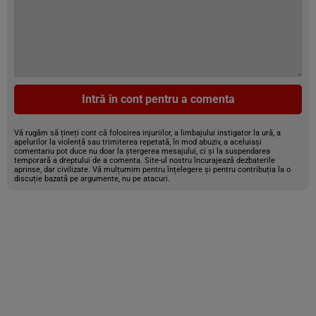
Intră în cont pentru a comenta
Vă rugăm să țineți cont că folosirea injuriilor, a limbajului instigator la ură, a
apelurilor la violență sau trimiterea repetată, în mod abuziv, a aceluiași
comentariu pot duce nu doar la ștergerea mesajului, ci și la suspendarea
temporară a dreptului de a comenta. Site-ul nostru încurajează dezbaterile
aprinse, dar civilizate. Vă mulțumim pentru înțelegere și pentru contribuția la o
discuție bazată pe argumente, nu pe atacuri.