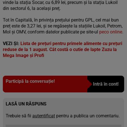
vinde la stația Socar, cu 6,89 lei, precum și la stația Lukoil
din sectorul 6, la același preț.
Tot în Capitală, în privința prețului pentru GPL, cel mai bun
preț este de 3,27 lei, și se regăsește la stațiile Lukoil, Petrom,
Mol și OMV, conform datelor publicate pe site-ul
peco online.
VEZI ȘI:
Lista de prețuri pentru primele alimente cu prețuri
reduse de la 1 august. Cât costă o cutie de lapte Zuzu la
Mega Image și Profi
Participă la conversație!
Intră în cont!
LASĂ UN RĂSPUNS
Trebuie să fii
autentificat
pentru a publica un comentariu.