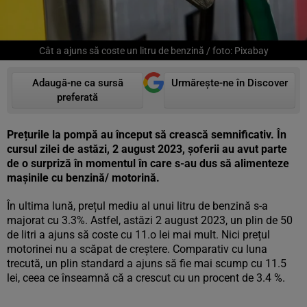
Cât a ajuns să coste un litru de benzină / foto: Pixabay
Adaugă-ne ca sursă
Urmărește-ne în Discover
preferată
Prețurile la pompă au început să crească semnificativ. În
cursul zilei de astăzi, 2 august 2023, șoferii au avut parte
de o surpriză în momentul în care s-au dus să alimenteze
mașinile cu benzină/ motorină.
În ultima lună, prețul mediu al unui litru de benzină s-a
majorat cu 3.3%. Astfel, astăzi 2 august 2023, un plin de 50
de litri a ajuns să coste cu 11.o lei mai mult. Nici prețul
motorinei nu a scăpat de creștere. Comparativ cu luna
trecută, un plin standard a ajuns să fie mai scump cu 11.5
lei, ceea ce înseamnă că a crescut cu un procent de 3.4 %.