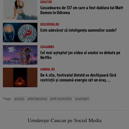
GO4IT.RO
Cascadoarea de 137 cm care a fost dublura lui Matt
Damon în Odiseea
DESCOPERA.RO
Este adevărat că inteligența oamenilor scade?
GO4GAMES
Cel mai așteptat joc video al anului va debuta pe
Netflix
GANDUL.RO
De 4 zile, festivalul Untold se desfășoară fără
restricții și consumă energie cât un oraș....
Tags:
accize
pret benzina
pret motorina
scumpiri
Urmărește Cancan pe Social Media