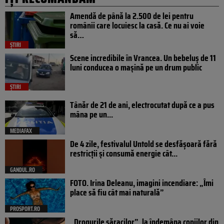
Amendă de până la 2.500 de lei pentru
românii care locuiesc la casă. Ce nu ai voie
să…
ȘTIRI
Scene incredibile în Vrancea. Un bebeluș de 11
luni conducea o mașină pe un drum public
ȘTIRI
Tânăr de 21 de ani, electrocutat după ce a pus
mâna pe un...
MEDIAFAX
De 4 zile, festivalul Untold se desfășoară fără
restricții și consumă energie cât...
GANDUL.RO
FOTO. Irina Deleanu, imagini incendiare: „Îmi
place să fiu cât mai naturală”
PROSPORT.RO
„Drogurile săracilor”, la îndemâna copiilor din