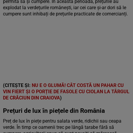
permită să și cumpere. În această perioadă, prețurile au
explodat la verdețurile românești, iar cei care și-ar dori să le
cumpere sunt inhibați de prețurile practicate de comercianți.
(CITEȘTE ȘI:
NU E O GLUMĂ! CÂT COSTĂ UN PAHAR CU
VIN FIERT ȘI O PORȚIE DE FASOLE CU CIOLAN LA TÂRGUL
DE CRĂCIUN DIN CRAIOVA
)
Prețuri de lux în piețele din România
Preț de lux în piețe pentru salata verde, ridichii sau ceapa
verde. În timp ce oamenii trec pe lângă tarabe fără să