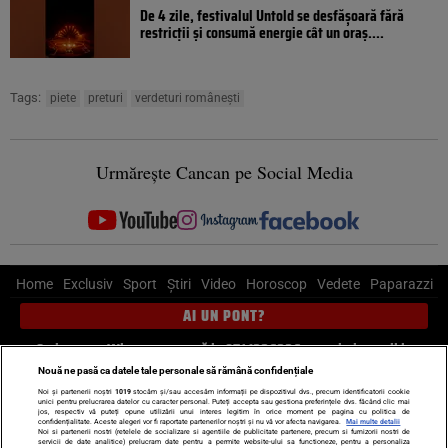
De 4 zile, festivalul Untold se desfășoară fără
restricții și consumă energie cât un oraș....
Tags:
piete
preturi
verdeturi românești
Urmărește Cancan pe Social Media
Home
Exclusiv
Sport
Știri
Video
Horoscop
Vedete
Paparazzi
AI UN PONT?
Scrie-ne pe Whatsapp
, sună la 0741226226 sau trimite mail la
pont@cancan.ro
Nouă ne pasă ca datele tale personale să rămână confidențiale
Noi și partenerii noștri
1019
stocăm și/sau accesăm informații pe dispozitivul dvs., precum identificatorii cookie
unici pentru prelucrarea datelor cu caracter personal. Puteți accepta sau gestiona preferințele dvs. făcând clic mai
Știri interne
Știri externe
Politică
jos, respectiv vă puteți opune utilizării unui interes legitim în orice moment pe pagina cu politica de
confidențialitate. Aceste alegeri vor fi raportate partenerilor noștri și nu vă vor afecta navigarea.
Mai multe detalii
Noi si partenerii nostri (retelele de socializare si agentiile de publicitate partenere, precum si furnizorii nostri de
servicii de date analitice) prelucram date pentru a permite website-ului sa functioneze, pentru a personaliza
Ultimele stiri
Diete
Insula Iubirii
Dictionar de vise
LIFE STYLE