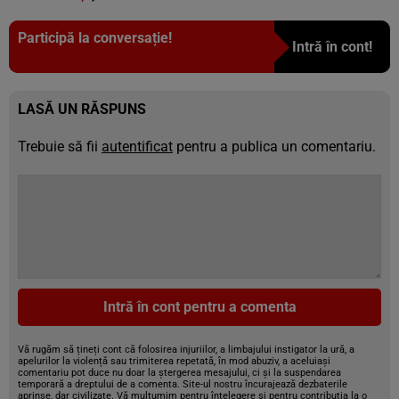
Participă la conversație!
Intră în cont!
LASĂ UN RĂSPUNS
Trebuie să fii
autentificat
pentru a publica un comentariu.
Intră în cont pentru a comenta
Vă rugăm să țineți cont că folosirea injuriilor, a limbajului instigator la ură, a
apelurilor la violență sau trimiterea repetată, în mod abuziv, a aceluiași
comentariu pot duce nu doar la ștergerea mesajului, ci și la suspendarea
temporară a dreptului de a comenta. Site-ul nostru încurajează dezbaterile
aprinse, dar civilizate. Vă mulțumim pentru înțelegere și pentru contribuția la o