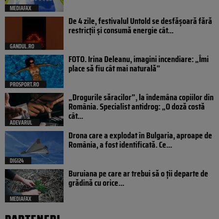
MEDIAFAX
De 4 zile, festivalul Untold se desfășoară fără
restricții și consumă energie cât...
GANDUL.RO
FOTO. Irina Deleanu, imagini incendiare: „Îmi
place să fiu cât mai naturală”
PROSPORT.RO
„Drogurile săracilor”, la îndemâna copiilor din
România. Specialist antidrog: „O doză costă
cât...
ADEVARUL
Drona care a explodat în Bulgaria, aproape de
România, a fost identificată. Ce...
DIGI24
Buruiana pe care ar trebui să o ții departe de
grădină cu orice...
MEDIAFAX