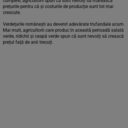
cumpere, agricultorii spun că sunt nevoiți să mărească
prețurile pentru că și costurile de producție sunt tot mai
crescute.
Verdețurile românești au devenit adevărate trufandale acum.
Mai mult, agricultorii care produc în această perioadă salată
verde, ridichii și ceapă verde spun că sunt nevoiți să crească
prețul față de anii trecuți.