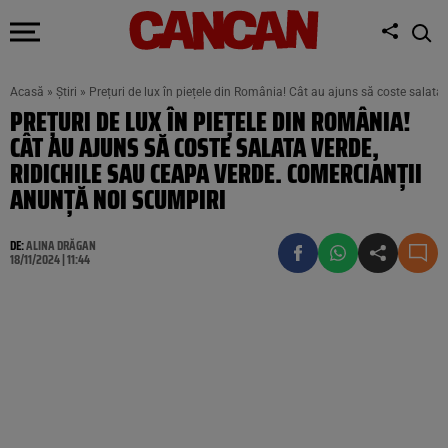
Acasă
»
Știri
»
Prețuri de lux în piețele din România! Cât au ajuns să coste salata
PREȚURI DE LUX ÎN PIEȚELE DIN ROMÂNIA!
CÂT AU AJUNS SĂ COSTE SALATA VERDE,
RIDICHILE SAU CEAPA VERDE. COMERCIANȚII
ANUNȚĂ NOI SCUMPIRI
DE:
ALINA DRĂGAN
18/11/2024 | 11:44