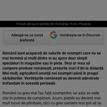
Prețuri de lux în piețele din România /Foto: Pixabay
Adaugă-ne ca sursă
Urmărește-ne în Discover
preferată
Românii sunt acaparați de valurile de scumpiri care nu se
mai termină și mulți dintre ei au ajuns doar simpli
spectatori în magazine sau în piețe. Deși ar vrea să
cumpere produse românești, prețurile mari îi țin la distanță.
Mai mult, agricultorii anunță noi scumpiri până în pragul
sărbătorilor. Verdețurile românești au devenit adevărate
trufandale în această perioadă.
Românii cu greu mai fac față scumpirilor, iar asta se vede
clar în puterea de cumpărare. Acum, piețele au devenit mai
mult locuri de plimbare, căci cu greu oamenii mai pot să își