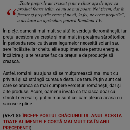
„Toate prețurile au crescut și nu e chiar așa de ușor să
produci foarte ieftin, că nu se mai poate. Noi zicem, dar în
fiecare zi prețurile cresc și nouă, la fel, ne cresc prețurile”,
a declarat un agricultor, potrivit România TV.
În piețe, oamenii mai mult se uită le verdețurile românești, iar
prețul acestora va crește și mai mult în preajma sărbătorilor.
În perioada rece, cultivarea legumelor necesită solarii sau
sere încălzite, iar cheltuielile suplimentare pentru energie,
încălzire și alte resurse fac ca prețurile de producție să
crească.
Astfel, românii au ajuns să se mulțumească mai mult cu
privitul și să strângă cureaua destul de tare. Puțin sunt cei
care se aruncă să mai cumpere verdețuri românești, dar și
alte produse. Acum, oamenii învață să trăiască doar cu
strictul necesar și puțini mai sunt cei care pleacă acasă cu
sacoșele pline.
(VEZI ȘI:
ÎNCEPE POSTUL CRĂCIUNULUI. ANUL ACESTA
TOATE ALIMENTELE COSTĂ MAI MULT CA ÎN ANII
PRECEDENȚI
)