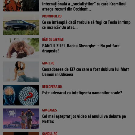
internațională a „socialiștilor” cu care Kremlinul
atrage recruți din Occident...
PROMOTOR.RO
Ce se întâmplă dacă trebuie să fugi cu Tesla în timp
ce încarcă? Un atac...
RÂZI CU LACRIMI
BANCUL ZILEI. Badea Gheorghe: – Nu pot face
dragoste!
GO4IT.RO
Cascadoarea de 137 cm care a fost dublura lui Matt
Damon în Odiseea
DESCOPERA.RO
Este adevărat că inteligența oamenilor scade?
GO4GAMES
Cel mai așteptat joc video al anului va debuta pe
Netflix
GANDUL.RO