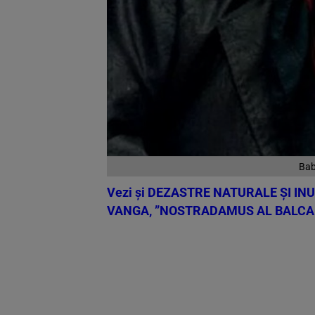
Bab
Vezi și
DEZASTRE NATURALE ȘI INUN
VANGA, ”NOSTRADAMUS AL BALCA