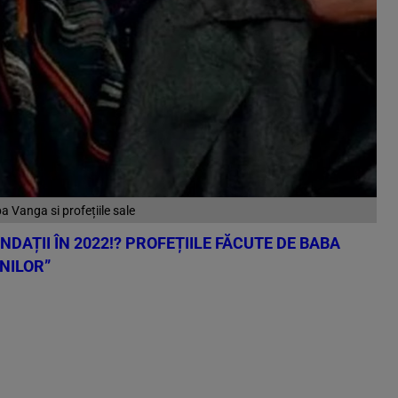
a Vanga si profețiile sale
DAȚII ÎN 2022!? PROFEȚIILE FĂCUTE DE BABA
NILOR”