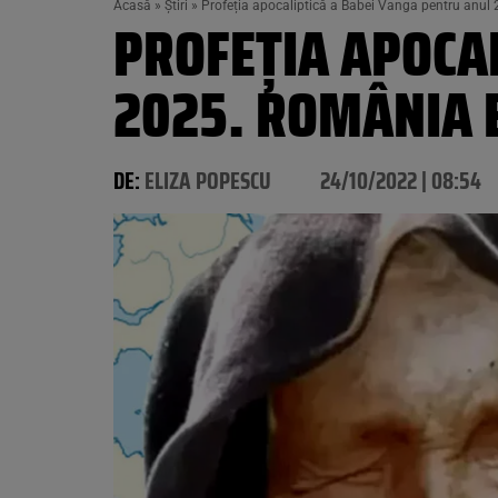
Acasă
»
Știri
»
Profeția apocaliptică a Babei Vanga pentru anul 
PROFEȚIA APOCA
2025. ROMÂNIA E
DE:
ELIZA POPESCU
24/10/2022 | 08:54