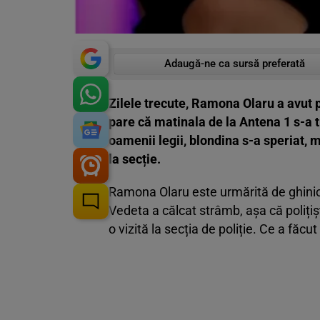
Adaugă-ne ca sursă preferată
Zilele trecute, Ramona Olaru a avut p
pare că matinala de la Antena 1 s-a tr
oamenii legii, blondina s-a speriat, 
la secție.
Ramona Olaru este urmărită de ghinion
Vedeta a călcat strâmb, așa că polițiști
o vizită la secția de poliție. Ce a făc