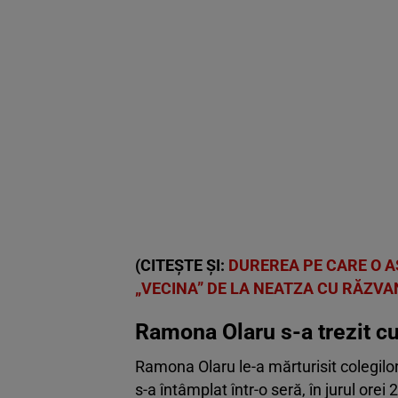
(CITEȘTE ȘI:
DUREREA PE CARE O A
„VECINA” DE LA NEATZA CU RĂZVAN
Ramona Olaru s-a trezit cu 
Ramona Olaru le-a mărturisit colegilor 
s-a întâmplat într-o seră, în jurul ore