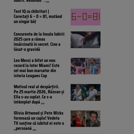
Iubirii: Reuniuni”.
...
Test IQ cu chibrituri |
Corectați 6 – 0 = 81, mutând
un singur băț
Concurenta de la Insula Iubirii
2025 care a rămas
însărcinată în secret. Cine a
lăsat-o gravidă
Leo Messi a bifat un nou
record la Inter Miami! Este
cel mai bun marcator din
istoria Leagues Cup
Motivul real al despărțirii.
Pe 25 martie 2026, Răzvan și
Ella s-au cuplat. Ce s-a
întâmplat după
...
Olivia Attwood și Pete Wicks
formează un cuplu! Vedeta
TV susține că iubitul ei este o
„persoană
...