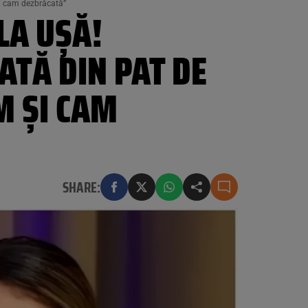
și cam dezbrăcată”
LA UȘĂ!
ATĂ DIN PAT DE
M ȘI CAM
SHARE: