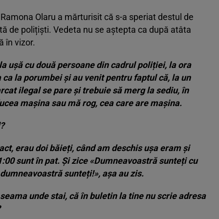
Ramona Olaru a mărturisit că s-a speriat destul de
tă de polițiști. Vedeta nu se aștepta ca după atâta
 în vizor.
 ușă cu două persoane din cadrul poliției, la ora
ca la porumbei și au venit pentru faptul că, la un
at ilegal se pare și trebuie să merg la sediu, în
ducea mașina sau mă rog, cea care are mașina.
l?
act, erau doi băieți, când am deschis ușa eram și
1:00 sunt în pat. Și zice «Dumneavoastră sunteți cu
dumneavoastră sunteți!», așa au zis.
eama unde stai, că în buletin la tine nu scrie adresa
?