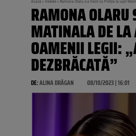
Acasă
»
Vedete
»
Ramona Olaru s-a trezit cu Poliția la ușă! Mati
RAMONA OLARU S-
MATINALA DE LA 
OAMENII LEGII: 
DEZBRĂCATĂ”
DE:
ALINA DRĂGAN
08/10/2023 | 16:01