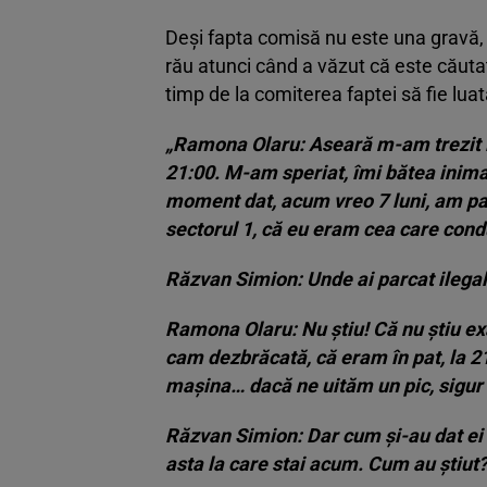
Deși fapta comisă nu este una gravă, 
rău atunci când a văzut că este căuta
timp de la comiterea faptei să fie luată
„Ramona Olaru: Aseară m-am trezit la
21:00. M-am speriat, îmi bătea inima 
moment dat, acum vreo 7 luni, am parc
sectorul 1, că eu eram cea care con
Răzvan Simion: Unde ai parcat ilega
Ramona Olaru: Nu știu! Că nu știu ex
cam dezbrăcată, că eram în pat, la 2
mașina… dacă ne uităm un pic, sigur 
Răzvan Simion: Dar cum și-au dat ei s
asta la care stai acum. Cum au știut