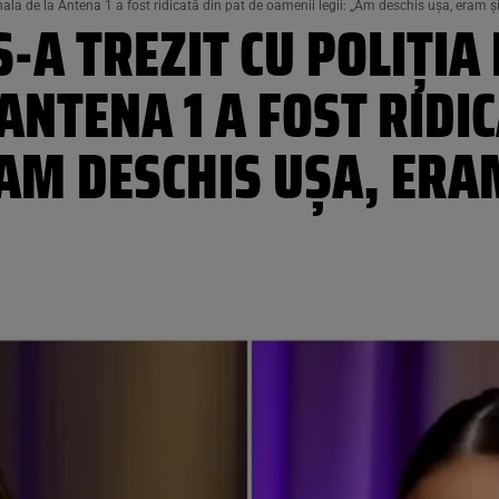
nala de la Antena 1 a fost ridicată din pat de oamenii legii: „Am deschis ușa, eram 
A TREZIT CU POLIȚIA 
ANTENA 1 A FOST RIDIC
„AM DESCHIS UȘA, ERA