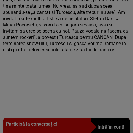
tina minte toata lumea. Nu vreau sa aud dupa aceea
spunandu-se „a cantat si Turcescu, alte treburi nu are”. Am
invitat foarte multi artisti sa ne fie alaturi, Stefan Banica,
Mihai Pocorschi, si vom face un jam-session, asa ca ii
invitam sa urce pe scena cu noi. Pauza vocala nu facem, ca
suntem rockeri”, a povestit Turcescu pentru CANCAN. Dupa
terminarea show-ului, Turcescu si gasca vor mai ramane in
club pentru petrecerea prilejuita de ziua lui de nastere.
Participă la conversație!
Intră în cont!