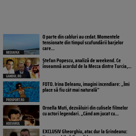
O parte din cabluri au cedat. Momentele
tensionate din timpul scufundării barjelor
care...
MEDIAFAX
Ștefan Popescu, analiză de weekend. Ce
înseamnă acordul de la Mecca dintre Turcia,...
GANDUL.RO
FOTO. Irina Deleanu, imagini incendiare: „Îmi
place să fiu cât mai naturală”
PROSPORT.RO
Ornella Muti, dezvăluiri din culisele filmelor
cu actori legendari. „Când am jucat cu...
ADEVARUL
EXCLUSIV Gheorghiu, atac dur la Grindeanu: