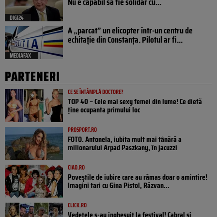
Nu e capabil să fie solidar cu...
DIGI24
A „parcat” un elicopter într-un centru de
echitație din Constanța. Pilotul ar fi...
MEDIAFAX
PARTENERI
CE SE ÎNTÂMPLĂ DOCTORE?
TOP 40 – Cele mai sexy femei din lume! Ce dietă
ține ocupanta primului loc
PROSPORT.RO
FOTO. Antonela, iubita mult mai tânără a
milionarului Arpad Paszkany, în jacuzzi
CIAO.RO
Poveştile de iubire care au rămas doar o amintire!
Imagini tari cu Gina Pistol, Răzvan...
CLICK.RO
Vedetele s-au înghesuit la festival! Cabral și