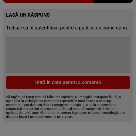
LASĂ UN RĂSPUNS
Trebuie să fii
autentificat
pentru a publica un comentariu.
Intră în cont pentru a comenta
Vă rugăm să țineți cont că folosirea injuriilor, a limbajului instigator la ură, a
apelurilor la violență sau trimiterea repetată, în mod abuziv, a aceluiași
comentariu pot duce nu doar la ștergerea mesajului, ci și la suspendarea
temporară a dreptului de a comenta. Site-ul nostru încurajează dezbaterile
aprinse, dar civilizate. Vă mulțumim pentru înțelegere și pentru contribuția la o
discuție bazată pe argumente, nu pe atacuri.