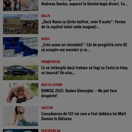
Andreea Ibacka, separat la Untold după divorț. Cu...
DIGI 24
„Dacă Rusia ia țările baltice, vom fi acolo”: Ferma
de la capătul lumii unde magnați...
DIGI24
„Este acum ori niciodată”: Cât de pregătită este UE
să accepte noi membri și ce...
PROMOTOR.RO
Ce se întâmplă dacă trebuie să fugi cu Tesla în timp
ce încarcă? Un atac...
RÂZI CU LACRIMI
BANCUL ZILEI. Badea Gheorghe: – Nu pot face
dragoste!
GO4IT.RO
Cascadoarea de 137 cm care a fost dublura lui Matt
Damon în Odiseea
DESCOPERA.RO