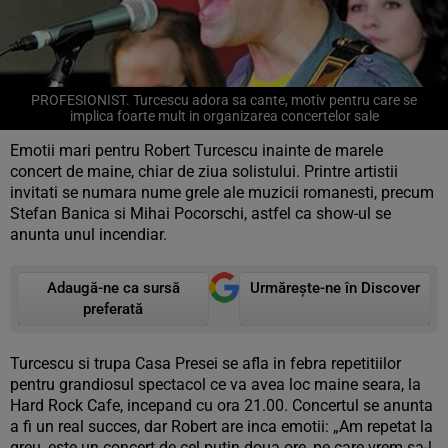
PROFESIONIST. Turcescu adora sa cante, motiv pentru care se
implica foarte mult in organizarea concertelor sale
Emotii mari pentru Robert Turcescu inainte de marele
concert de maine, chiar de ziua solistului. Printre artistii
invitati se numara nume grele ale muzicii romanesti, precum
Stefan Banica si Mihai Pocorschi, astfel ca show-ul se
anunta unul incendiar.
Adaugă-ne ca sursă
Urmărește-ne în Discover
preferată
Turcescu si trupa Casa Presei se afla in febra repetitiilor
pentru grandiosul spectacol ce va avea loc maine seara, la
Hard Rock Cafe, incepand cu ora 21.00. Concertul se anunta
a fi un real succes, dar Robert are inca emotii: „Am repetat la
greu, este un concert de cel putin doua ore, pe care vrem sa-l