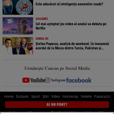
Este adevărat că inteligența oamenilor scade?
GO4GAMES
Cel mai așteptat joc video al anului va debuta pe
Netflix
GANDUL.RO
Ștefan Popescu, analiză de weekend. Ce înseamnă
acordul de la Mecca dintre Turcia, Pakistan şi...
Urmărește Cancan pe Social Media
Home
Exclusiv
Sport
Știri
Video
Horoscop
Vedete
Paparazzi
AI UN PONT?
Scrie-ne pe Whatsapp
, sună la 0741226226 sau trimite mail la