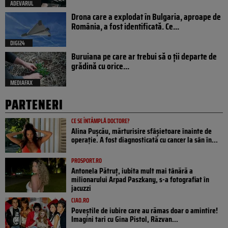
ADEVARUL
Drona care a explodat în Bulgaria, aproape de
România, a fost identificată. Ce...
DIGI24
Buruiana pe care ar trebui să o ții departe de
grădină cu orice...
MEDIAFAX
PARTENERI
CE SE ÎNTÂMPLĂ DOCTORE?
Alina Pușcău, mărturisire sfâșietoare înainte de
operație. A fost diagnosticată cu cancer la sân în...
PROSPORT.RO
Antonela Pătruț, iubita mult mai tânără a
milionarului Arpad Paszkany, s-a fotografiat în
jacuzzi
CIAO.RO
Poveştile de iubire care au rămas doar o amintire!
Imagini tari cu Gina Pistol, Răzvan...