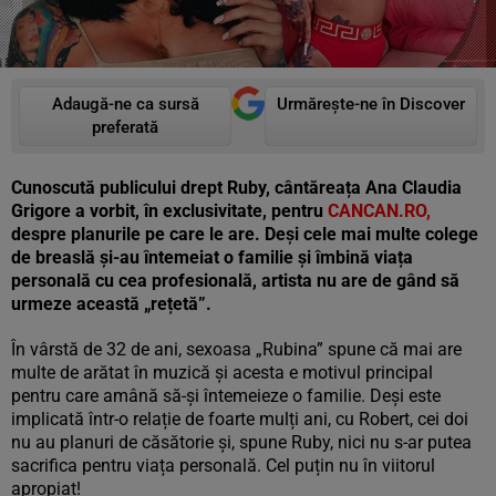
Adaugă-ne ca sursă
Urmărește-ne în Discover
preferată
Cunoscută publicului drept Ruby, cântăreața Ana Claudia
Grigore a vorbit, în exclusivitate, pentru
CANCAN.RO,
despre planurile pe care le are. Deși cele mai multe colege
de breaslă și-au întemeiat o familie și îmbină viața
personală cu cea profesională, artista nu are de gând să
urmeze această „rețetă”.
În vârstă de 32 de ani, sexoasa „Rubina” spune că mai are
multe de arătat în muzică și acesta e motivul principal
pentru care amână să-și întemeieze o familie. Deși este
implicată într-o relație de foarte mulți ani, cu Robert, cei doi
nu au planuri de căsătorie și, spune Ruby, nici nu s-ar putea
sacrifica pentru viața personală. Cel puțin nu în viitorul
apropiat!