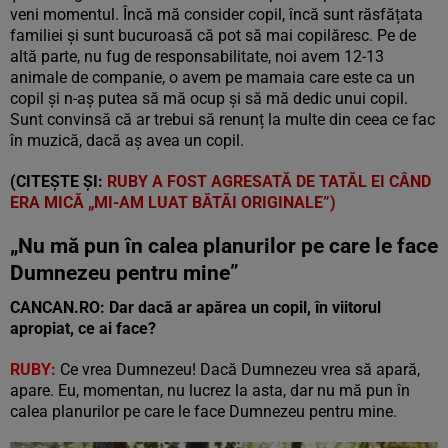
veni momentul. Încă mă consider copil, încă sunt răsfățata
familiei și sunt bucuroasă că pot să mai copilăresc. Pe de
altă parte, nu fug de responsabilitate, noi avem 12-13
animale de companie, o avem pe mamaia care este ca un
copil și n-aș putea să mă ocup și să mă dedic unui copil.
Sunt convinsă că ar trebui să renunț la multe din ceea ce fac
în muzică, dacă aș avea un copil.
(CITEȘTE ȘI:
RUBY A FOST AGRESATĂ DE TATĂL EI CÂND
ERA MICĂ „MI-AM LUAT BĂTĂI ORIGINALE”)
„Nu mă pun în calea planurilor pe care le face
Dumnezeu pentru mine”
CANCAN.RO:
Dar dacă ar apărea un copil, în viitorul
apropiat, ce ai face?
RUBY:
Ce vrea Dumnezeu! Dacă Dumnezeu vrea să apară,
apare. Eu, momentan, nu lucrez la asta, dar nu mă pun în
calea planurilor pe care le face Dumnezeu pentru mine.