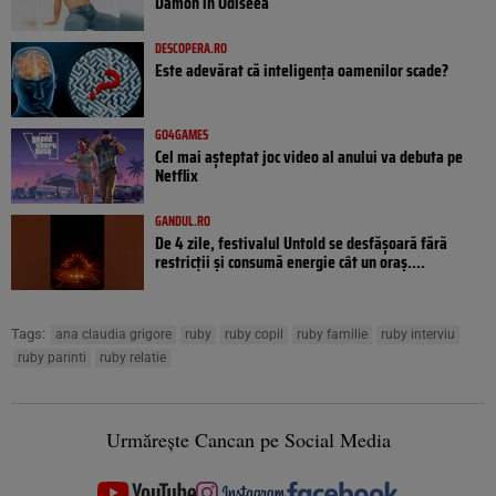
Damon în Odiseea
DESCOPERA.RO
Este adevărat că inteligența oamenilor scade?
GO4GAMES
Cel mai așteptat joc video al anului va debuta pe
Netflix
GANDUL.RO
De 4 zile, festivalul Untold se desfășoară fără
restricții și consumă energie cât un oraș....
Tags:
ana claudia grigore
ruby
ruby copil
ruby familie
ruby interviu
ruby parinti
ruby relatie
Urmărește Cancan pe Social Media