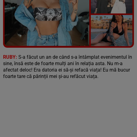
Vezi galeria foto
13 poze
RUBY:
S-a făcut un an de când s-a întâmplat evenimentul în
sine, însă este de foarte mulți ani în relația asta. Nu m-a
afectat deloc! Era datoria ei să-și refacă viața! Eu mă bucur
foarte tare că părinții mei și-au refăcut viața.