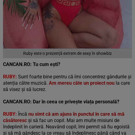
Ruby este o prezență extrem de sexy în showbiz
CANCAN.RO: Tu cum ești?
RUBY:
Sunt foarte bine pentru că îmi concentrez gândurile și
atenția către muzică.
Am mereu câte un proiect nou
la care
să visez și să lucrez.
CANCAN.RO: Dar în ceea ce privește viața personală?
RUBY:
Încă
nu simt că am ajuns în punctul în care să mă
căsătoresc
și să fac un copil. Mai am multe misiuni de
îndeplinit în carieră. Neavând copil, îmi permit să fiu egoistă
și să mă gândesc la ce vreau să îndeplinesc până când va