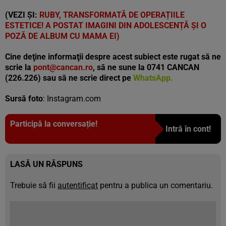
(VEZI ȘI:
RUBY, TRANSFORMATĂ DE OPERAȚIILE
ESTETICE! A POSTAT IMAGINI DIN ADOLESCENȚĂ ȘI O
POZĂ DE ALBUM CU MAMA EI)
Cine deţine informaţii despre acest subiect este rugat să ne
scrie la
pont@cancan.ro
, să ne sune la 0741 CANCAN
(226.226) sau să ne scrie direct pe
WhatsApp
.
Sursă foto
: Instagram.com
Participă la conversație!
Intră în cont!
LASĂ UN RĂSPUNS
Trebuie să fii
autentificat
pentru a publica un comentariu.