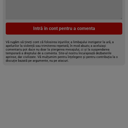
Intră în cont pentru a comenta
Vă rugăm să țineți cont că folosirea injuriilor, a limbajului instigator la ură, a
apelurilor la violență sau trimiterea repetată, în mod abuziv, a aceluiași
comentariu pot duce nu doar la ștergerea mesajului, ci și la suspendarea
temporară a dreptului de a comenta. Site-ul nostru încurajează dezbaterile
aprinse, dar civilizate. Vă mulțumim pentru înțelegere și pentru contribuția la o
discuție bazată pe argumente, nu pe atacuri.