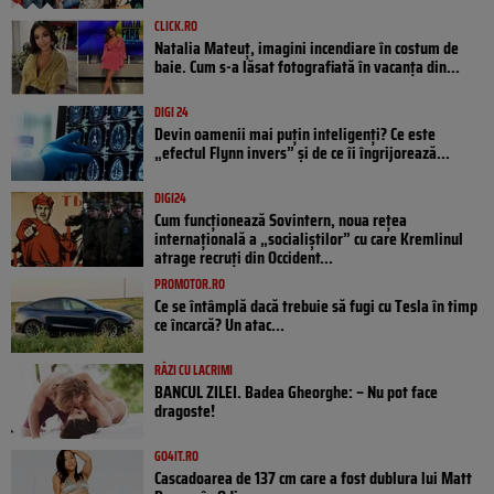
CLICK.RO
Natalia Mateuț, imagini incendiare în costum de
baie. Cum s-a lăsat fotografiată în vacanța din...
DIGI 24
Devin oamenii mai puțin inteligenți? Ce este
„efectul Flynn invers” și de ce îi îngrijorează...
DIGI24
Cum funcționează Sovintern, noua rețea
internațională a „socialiștilor” cu care Kremlinul
atrage recruți din Occident...
PROMOTOR.RO
Ce se întâmplă dacă trebuie să fugi cu Tesla în timp
ce încarcă? Un atac...
RÂZI CU LACRIMI
BANCUL ZILEI. Badea Gheorghe: – Nu pot face
dragoste!
GO4IT.RO
Cascadoarea de 137 cm care a fost dublura lui Matt