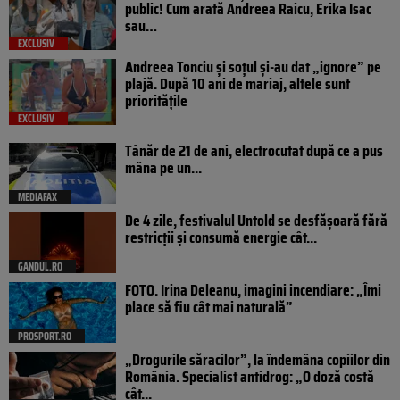
public! Cum arată Andreea Raicu, Erika Isac
sau…
EXCLUSIV
Andreea Tonciu și soțul și-au dat „ignore” pe
plajă. După 10 ani de mariaj, altele sunt
prioritățile
EXCLUSIV
Tânăr de 21 de ani, electrocutat după ce a pus
mâna pe un...
MEDIAFAX
De 4 zile, festivalul Untold se desfășoară fără
restricții și consumă energie cât...
GANDUL.RO
FOTO. Irina Deleanu, imagini incendiare: „Îmi
place să fiu cât mai naturală”
PROSPORT.RO
„Drogurile săracilor”, la îndemâna copiilor din
România. Specialist antidrog: „O doză costă
cât...