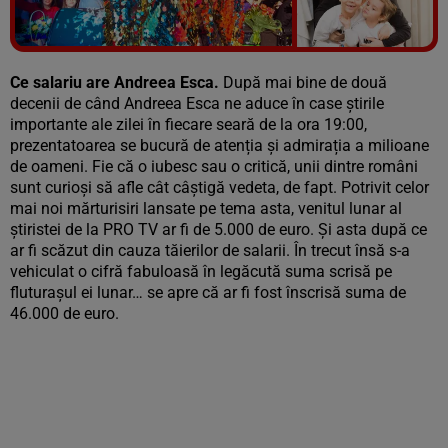
Vezi galeria foto
20 poze
Ce salariu are Andreea Esca.
După mai bine de două
decenii de când Andreea Esca ne aduce în case știrile
importante ale zilei în fiecare seară de la ora 19:00,
prezentatoarea se bucură de atenția și admirația a milioane
de oameni. Fie că o iubesc sau o critică, unii dintre români
sunt curioși să afle cât câștigă vedeta, de fapt. Potrivit celor
mai noi mărturisiri lansate pe tema asta, venitul lunar al
știristei de la PRO TV ar fi de 5.000 de euro. Și asta după ce
ar fi scăzut din cauza tăierilor de salarii. În trecut însă s-a
vehiculat o cifră fabuloasă în legăcută suma scrisă pe
fluturașul ei lunar… se apre că ar fi fost înscrisă suma de
46.000 de euro.