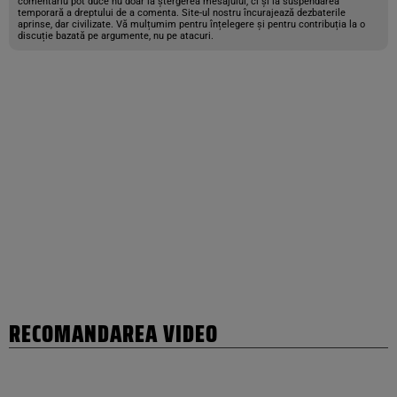
comentariu pot duce nu doar la ștergerea mesajului, ci și la suspendarea
temporară a dreptului de a comenta. Site-ul nostru încurajează dezbaterile
aprinse, dar civilizate. Vă mulțumim pentru înțelegere și pentru contribuția la o
discuție bazată pe argumente, nu pe atacuri.
RECOMANDAREA VIDEO