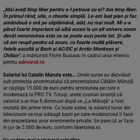
„Mai aveţi timp liber pentru a-l petrece cu ei? Am timp liber.
În primul rând, uite, o chestie simplă. Le-am luat pian şi fac
amândouă o oră pe săptămână, atât, nu mai mult. Mi s-a
părut foarte important să aibă acces la un alt univers sonor
decât nenorocirea asta ce se poate auzi peste tot. Şi uite
că am reuşit pentru că acum, cu foarte multă plăcere,
fetele ascultă şi Bach şi AC/DC şi Arctic Monkeys şi
Chilian”
, a mărturisit Florin Busuioc în cadrul unui interviu
pentru
adevarul.ro
.
Salariul lui Catalin Maruta este…
Unele surse au dezvăluit
sub protecția anonimatului că prezentatorul Cătălin Măruță
ar câștiga 15.000 de euro pentru emisiunea pe care o
moderează la PRO TV. Totuși, unele zvonuri anunță că
salariul s-ar mai fi diminuat după ce „La Măruță” a fost
mutată din prime time. Cu toate astea, la salariul lunar din
televiziune se mai adaugă banii pe care moderatorul îi face
din prezentarea unor evenimente private. Se pare că ar face
în jur de 2.000 de euro, conform libertatea.ro.