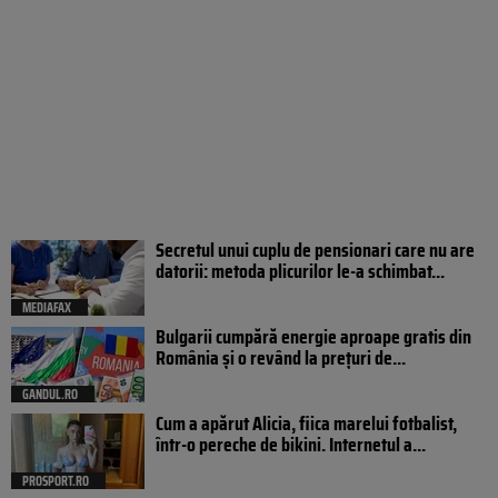
Secretul unui cuplu de pensionari care nu are
datorii: metoda plicurilor le-a schimbat...
MEDIAFAX
Bulgarii cumpără energie aproape gratis din
România și o revând la prețuri de...
GANDUL.RO
Cum a apărut Alicia, fiica marelui fotbalist,
într-o pereche de bikini. Internetul a...
PROSPORT.RO