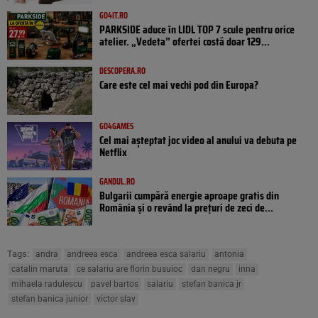
GO4IT.RO
PARKSIDE aduce în LIDL TOP 7 scule pentru orice
atelier. „Vedeta” ofertei costă doar 129...
DESCOPERA.RO
Care este cel mai vechi pod din Europa?
GO4GAMES
Cel mai așteptat joc video al anului va debuta pe
Netflix
GANDUL.RO
Bulgarii cumpără energie aproape gratis din
România și o revând la prețuri de zeci de...
Tags:
andra
andreea esca
andreea esca salariu
antonia
catalin maruta
ce salariu are florin busuioc
dan negru
inna
mihaela radulescu
pavel bartos
salariu
stefan banica jr
stefan banica junior
victor slav