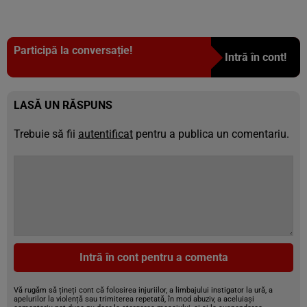
Participă la conversație!
Intră în cont!
LASĂ UN RĂSPUNS
Trebuie să fii
autentificat
pentru a publica un comentariu.
Intră în cont pentru a comenta
Vă rugăm să țineți cont că folosirea injuriilor, a limbajului instigator la ură, a
apelurilor la violență sau trimiterea repetată, în mod abuziv, a aceluiași