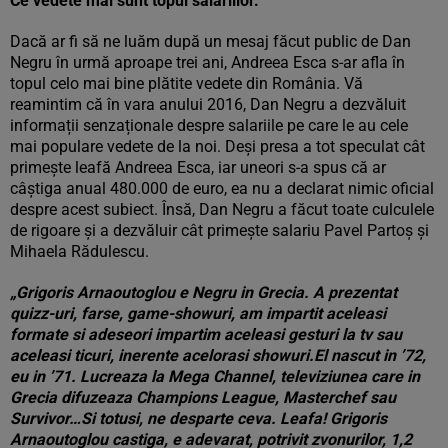
Ce vedete mai sunt topul salariilor.
Dacă ar fi să ne luăm după un mesaj făcut public de Dan
Negru în urmă aproape trei ani, Andreea Esca s-ar afla în
topul celo mai bine plătite vedete din România. Vă
reamintim că în vara anului 2016, Dan Negru a dezvăluit
informații senzaționale despre salariile pe care le au cele
mai populare vedete de la noi. Deși presa a tot speculat cât
primește leafă Andreea Esca, iar uneori s-a spus că ar
câștiga anual 480.000 de euro, ea nu a declarat nimic oficial
despre acest subiect. Însă, Dan Negru a făcut toate culculele
de rigoare și a dezvăluir cât primește salariu Pavel Partoș și
Mihaela Rădulescu.
„Grigoris Arnaoutoglou e Negru in Grecia. A prezentat
quizz-uri, farse, game-showuri, am impartit aceleasi
formate si adeseori impartim aceleasi gesturi la tv sau
aceleasi ticuri, inerente acelorasi showuri.El nascut in ’72,
eu in ’71. Lucreaza la Mega Channel, televiziunea care in
Grecia difuzeaza Champions League, Masterchef sau
Survivor…Si totusi, ne desparte ceva. Leafa! Grigoris
Arnaoutoglou castiga, e adevarat, potrivit zvonurilor, 1,2