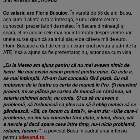
Slav emisiunea „Wowbiz”.
Ce salariu are Florin Busuioc.
În vârstă de 55 de ani, Busu,
așa cum îl alintă o țară întreagă, e unul dintre cei mai
cunoscuți prezentatori de meteo. În fiecare dimineață și
seară, el ne aduce cele mai noi informații despre vreme, iar
unele surse spun că salariul său e de câteva mii de euro.
Florin Busuioc a dat de cinci ori examenul pentru a admite la
ATF, însă a ajuns să fie prezentator, nu, actor așa cum visa.
„Eu la Meteo am ajuns pentru că nu mai aveam nimic de
lucru. Nu mai exista niciun proiect pentru mine. Că asta e,
se mai întâmplă. Mi-am luat concediu fără plată. Eu mă
mutasem de la teatru cu carte de muncă în Pro. Şi neavând
proiect, mi se plătea pe cartea de muncă ce rămânea, un
salariu minimal acolo, nu conta. Şi ca să nu avem o
problemă, să trebuiască să plec sau să îi oblig cumva să se
gândească: «Bă, ce facem cu ăsta?», le-am zis: «Uite care-i
problema, eu îmi iau concediu fără plată, o lună, două, cât
e nevoie şi dacă apare ceva între timp, nu-i nicio problemă,
reluăm, facem»”
, a povestit Busu în cadrul unui interviu
pentru
adevarul.ro
.