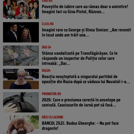
CIAO.RO
Poveştile de iubire care au rămas doar o amintire!
Imagini tari cu Gina Pistol, Răzvan...
CLICK.RO
Imagini rare cu George și Ilinca Simion: „Am revenit
în locul unde am trăit una...
DIGI 24
Stânca vandalizată pe Transfăgărășan. Ce le
răspunde un inspector de Poliție celor care
întreabă: „Dar...
DIGI24
Reacția neașteptată a singurului partidul de
opoziţie din Rusia după ce văduva lui Navalnîi i-a...
PROMOTOR.RO
2026: Care e presiunea corectă în anvelope pe
caniculă. Cauciucurile de iarnă pot să facă...
RÂZI CU LACRIMI
BANCUL ZILEI. Badea Gheorghe: – Nu pot face
dragoste!