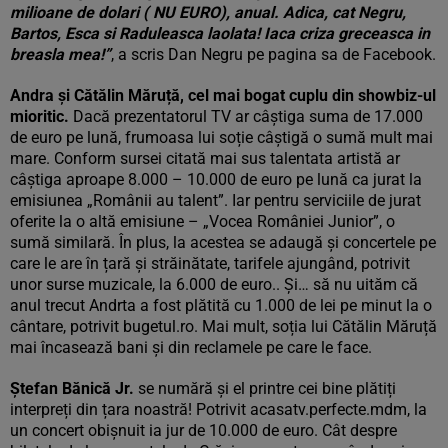
milioane de dolari ( NU EURO), anual. Adica, cat Negru,
Bartos, Esca si Raduleasca laolata! Iaca criza greceasca in
breasla mea!”
, a scris Dan Negru pe pagina sa de Facebook.
Andra și Cătălin Măruță, cel mai bogat cuplu din showbiz-ul
mioritic.
Dacă prezentatorul TV ar câștiga suma de 17.000
de euro pe lună, frumoasa lui soție câștigă o sumă mult mai
mare. Conform sursei citată mai sus talentata artistă ar
câștiga aproape 8.000 – 10.000 de euro pe lună ca jurat la
emisiunea „Românii au talent”. Iar pentru serviciile de jurat
oferite la o altă emisiune – „Vocea României Junior”, o
sumă similară. În plus, la acestea se adaugă și concertele pe
care le are în țară și străinătate, tarifele ajungând, potrivit
unor surse muzicale, la 6.000 de euro.. Și… să nu uităm că
anul trecut Andrta a fost plătită cu 1.000 de lei pe minut la o
cântare, potrivit bugetul.ro. Mai mult, soția lui Cătălin Măruță
mai încasează bani și din reclamele pe care le face.
Ștefan Bănică Jr.
se numără și el printre cei bine plătiți
interpreți din țara noastră! Potrivit acasatv.perfecte.mdm, la
un concert obișnuit ia jur de 10.000 de euro. Cât despre