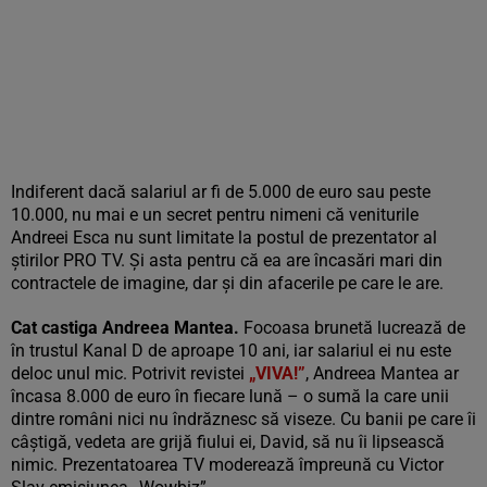
Indiferent dacă salariul ar fi de 5.000 de euro sau peste
10.000, nu mai e un secret pentru nimeni că veniturile
Andreei Esca nu sunt limitate la postul de prezentator al
știrilor PRO TV. Și asta pentru că ea are încasări mari din
contractele de imagine, dar și din afacerile pe care le are.
Cat castiga Andreea Mantea.
Focoasa brunetă lucrează de
în trustul Kanal D de aproape 10 ani, iar salariul ei nu este
deloc unul mic. Potrivit revistei
„VIVA!”
, Andreea Mantea ar
încasa 8.000 de euro în fiecare lună – o sumă la care unii
dintre români nici nu îndrăznesc să viseze. Cu banii pe care îi
câștigă, vedeta are grijă fiului ei, David, să nu îi lipsească
nimic. Prezentatoarea TV moderează împreună cu Victor