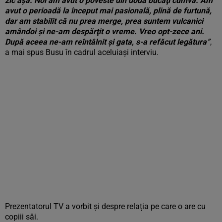
zic aşa. Noi am avut o poveste din două bucăţi cumva. Am
avut o perioadă la început mai pasională, plină de furtună,
dar am stabilit că nu prea merge, prea suntem vulcanici
amândoi şi ne-am despărţit o vreme. Vreo opt-zece ani.
După aceea ne-am reîntâlnit şi gata, s-a refăcut legătura”
,
a mai spus Busu în cadrul aceluiași interviu.
Prezentatorul TV a vorbit și despre relația pe care o are cu
copiii săi.