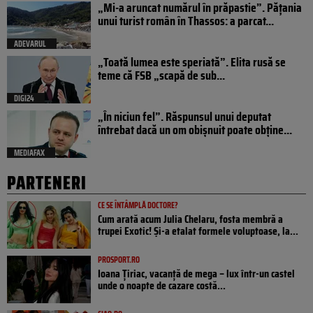
„Mi-a aruncat numărul în prăpastie”. Pățania
unui turist român în Thassos: a parcat...
ADEVARUL
„Toată lumea este speriată”. Elita rusă se
teme că FSB „scapă de sub...
DIGI24
„În niciun fel”. Răspunsul unui deputat
întrebat dacă un om obișnuit poate obține...
MEDIAFAX
PARTENERI
CE SE ÎNTÂMPLĂ DOCTORE?
Cum arată acum Julia Chelaru, fosta membră a
trupei Exotic! Și-a etalat formele voluptoase, la...
PROSPORT.RO
Ioana Țiriac, vacanță de mega – lux într-un castel
unde o noapte de cazare costă...