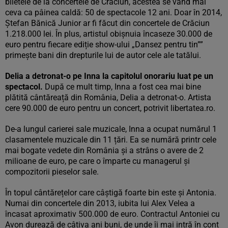
biletele de la concertele de Crăciun, acestea se vând mai
ceva ca pâinea caldă: 50 de spectacole 12 ani. Doar în 2014,
Ștefan Bănică Junior ar fi făcut din concertele de Crăciun
1.218.000 lei. În plus, artistul obișnuia încaseze 30.000 de
euro pentru fiecare ediție show-ului „Dansez pentru tin””
primește bani din drepturile lui de autor cele ale tatălui.
Delia a detronat-o pe Inna la capitolul onorariu luat pe un
spectacol.
După ce mult timp, Inna a fost cea mai bine
plătită cântăreață din România, Delia a detronat-o. Artista
cere 90.000 de euro pentru un concert, potrivit libertatea.ro.
De-a lungul carierei sale muzicale, Inna a ocupat numărul 1
clasamentele muzicale din 11 țări. Ea se numără printr cele
mai bogate vedete din România și a strâns o avere de 2
milioane de euro, pe care o împarte cu managerul și
compozitorii pieselor sale.
În topul cântărețelor care câștigă foarte bin este și Antonia.
Numai din concertele din 2013, iubita lui Alex Velea a
încasat aproximativ 500.000 de euro. Contractul Antoniei cu
Avon durează de câțiva ani buni, de unde îi mai intră în cont