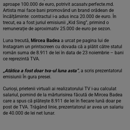
aproape 100.000 de euro, potrivit acasatv.perfecte.md.
Artista mai face bani promovând un brand orădean de
încălțăminte: contractul i-a adus inca 20.000 de euro. În
trecut, ea a fost juriul emisiunii „Kid Sing”, primind o
remunerație de aproximativ 25.000 de euro pe sezon.
Luna trecută,
Mircea Badea
a urcat pe pagina lui de
Instagram un printscreen cu dovada că a plătit către statul
român suma de 8.911 de lei în data de 23 noiembrie – bani
ce reprezintă TVA.
„Atâtica a fost doar tva-ul luna asta”
, a scris prezentatorul
emisiunii În gura presei.
Curioși, prietenii virtuali ai realizatorului TV i-au calculat
salariul, pornind de la mărturisirea făcută de Mircea Badea
care a spus că plătește 8.911 de lei în fiecare lună doar pe
post de TVA. Trâgând linie, prezentatorul ar avea un salariu
de 40.000 de lei net lunar.