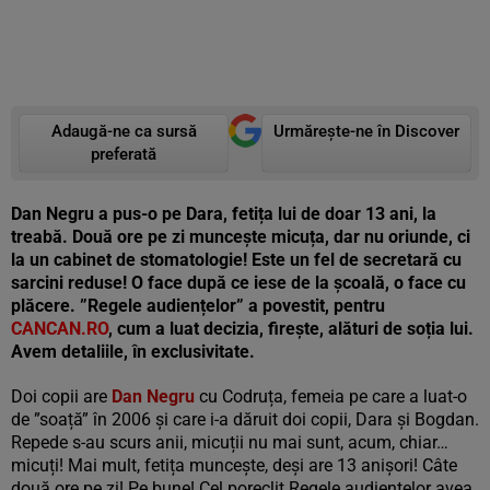
Adaugă-ne ca sursă
Urmărește-ne în Discover
preferată
Dan Negru a pus-o pe Dara, fetița lui de doar 13 ani, la
treabă. Două ore pe zi muncește micuța, dar nu oriunde, ci
la un cabinet de stomatologie! Este un fel de secretară cu
sarcini reduse! O face după ce iese de la școală, o face cu
plăcere. ”Regele audiențelor” a povestit, pentru
CANCAN.RO
, cum a luat decizia, firește, alături de soția lui.
Avem detaliile, în exclusivitate.
Doi copii are
Dan Negru
cu Codruța, femeia pe care a luat-o
de ”soață” în 2006 și care i-a dăruit doi copii, Dara și Bogdan.
Repede s-au scurs anii, micuții nu mai sunt, acum, chiar…
micuți! Mai mult, fetița muncește, deși are 13 anișori! Câte
două ore pe zi! Pe bune! Cel poreclit Regele audiențelor avea