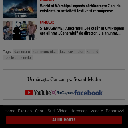
GO4GAMES
World of Warships Legends sărbătorește 7 ani de
existență cu activități festive și recompense
GANDUL.RO
STENOGRAME | Afaceristul „de casă” al UM Plopeni
era alintat „Generalul” de director. L-a anunțat...
Tags:
dan negru
dan negru fiica
jocul cuvintelor
kanal d
regele audientelor
Urmărește Cancan pe Social Media
Home
Exclusiv
Sport
Știri
Video
Horoscop
Vedete
Paparazzi
AI UN PONT?