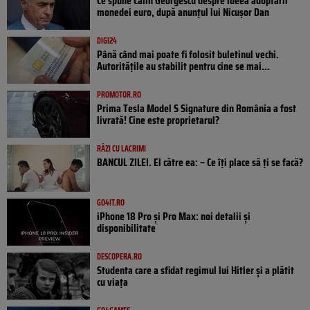
Ce spune Călin Georgescu despre ideea adoptării
monedei euro, după anunțul lui Nicușor Dan
DIGI24
Până când mai poate fi folosit buletinul vechi.
Autoritățile au stabilit pentru cine se mai...
PROMOTOR.RO
Prima Tesla Model S Signature din România a fost
livrată! Cine este proprietarul?
RÂZI CU LACRIMI
BANCUL ZILEI. El către ea: – Ce îți place să ți se facă?
GO4IT.RO
iPhone 18 Pro și Pro Max: noi detalii și
disponibilitate
DESCOPERA.RO
Studenta care a sfidat regimul lui Hitler și a plătit
cu viața