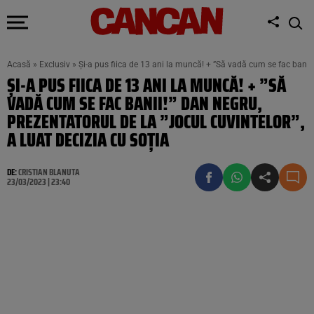
Acasă
»
Exclusiv
»
Și-a pus fiica de 13 ani la muncă! + ”Să vadă cum se fac banii!”
ȘI-A PUS FIICA DE 13 ANI LA MUNCĂ! + ”SĂ
VADĂ CUM SE FAC BANII!” DAN NEGRU,
PREZENTATORUL DE LA ”JOCUL CUVINTELOR”,
A LUAT DECIZIA CU SOȚIA
DE:
CRISTIAN BLANUTA
23/03/2023 | 23:40