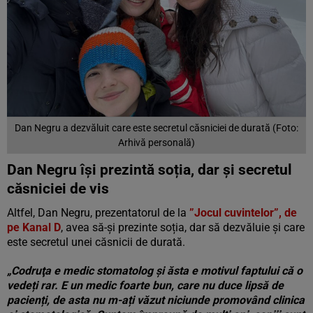
Dan Negru a dezvăluit care este secretul căsniciei de durată (Foto:
Arhivă personală)
Dan Negru își prezintă soția, dar și secretul
căsniciei de vis
Altfel, Dan Negru, prezentatorul de la
”Jocul cuvintelor”, de
pe Kanal D
, avea să-și prezinte soția, dar să dezvăluie și care
este secretul unei căsnicii de durată.
„Codruţa e medic stomatolog și ăsta e motivul faptului că o
vedeți rar. E un medic foarte bun, care nu duce lipsă de
pacienți, de asta nu m-ați văzut niciunde promovând clinica