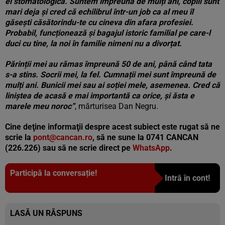
ei stomatologică. Suntem împreună de mulți ani, copiii sunt
mari deja și cred că echilibrul într-un job ca al meu îl
găseşti căsătorindu-te cu cineva din afara profesiei.
Probabil, funcționează şi bagajul istoric familial pe care-l
duci cu tine, la noi în familie nimeni nu a divorțat.
Părinții mei au rămas împreună 50 de ani, până când tata
s-a stins. Socrii mei, la fel. Cumnații mei sunt împreună de
mulți ani. Bunicii mei sau ai soției mele, asemenea. Cred că
liniștea de acasă e mai importantă ca orice, și ăsta e
marele meu noroc”
, mărturisea Dan Negru.
Cine deţine informaţii despre acest subiect este rugat să ne
scrie la
pont@cancan.ro
, să ne sune la 0741 CANCAN
(226.226) sau să ne scrie direct pe
WhatsApp
.
Participă la conversație!
Intră în cont!
LASĂ UN RĂSPUNS