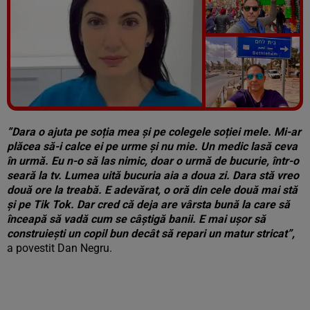
Vezi galeria foto
8 poze
”Dara o ajuta pe soția mea și pe colegele soției mele. Mi-ar
plăcea să-i calce ei pe urme și nu mie. Un medic lasă ceva
în urmă. Eu n-o să las nimic, doar o urmă de bucurie, într-o
seară la tv. Lumea uită bucuria aia a doua zi. Dara stă vreo
două ore la treabă. E adevărat, o oră din cele două mai stă
și pe Tik Tok. Dar cred că deja are vârsta bună la care să
înceapă să vadă cum se câștigă banii. E mai ușor să
construiești un copil bun decât să repari un matur stricat”,
a povestit Dan Negru.