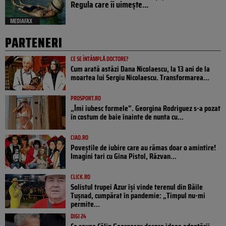
Regula care îi uimește...
MEDIAFAX
PARTENERI
CE SE ÎNTÂMPLĂ DOCTORE?
Cum arată astăzi Dana Nicolaescu, la 13 ani de la
moartea lui Sergiu Nicolaescu. Transformarea...
PROSPORT.RO
„Îmi iubesc formele”. Georgina Rodriguez s-a pozat
în costum de baie înainte de nunta cu...
CIAO.RO
Poveştile de iubire care au rămas doar o amintire!
Imagini tari cu Gina Pistol, Răzvan...
CLICK.RO
Solistul trupei Azur își vinde terenul din Băile
Tușnad, cumpărat în pandemie: „Timpul nu-mi
permite...
DIGI 24