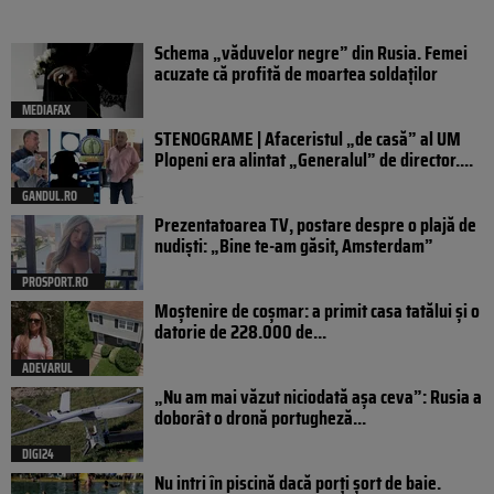
Schema „văduvelor negre” din Rusia. Femei
acuzate că profită de moartea soldaților
MEDIAFAX
STENOGRAME | Afaceristul „de casă” al UM
Plopeni era alintat „Generalul” de director....
GANDUL.RO
Prezentatoarea TV, postare despre o plajă de
nudiști: „Bine te-am găsit, Amsterdam”
PROSPORT.RO
Moștenire de coșmar: a primit casa tatălui și o
datorie de 228.000 de...
ADEVARUL
„Nu am mai văzut niciodată așa ceva”: Rusia a
doborât o dronă portugheză...
DIGI24
Nu intri în piscină dacă porți șort de baie.