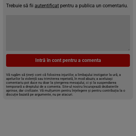
Trebuie să fii
autentificat
pentru a publica un comentariu.
Intră în cont pentru a comenta
Vă rugăm să țineți cont că folosirea injuriilor, a limbajului instigator la ură, a
apelurilor la violență sau trimiterea repetată, în mod abuziv, a aceluiași
comentariu pot duce nu doar la ștergerea mesajului, ci și la suspendarea
temporară a dreptului de a comenta. Site-ul nostru încurajează dezbaterile
aprinse, dar civilizate. Vă mulțumim pentru înțelegere și pentru contribuția la o
discuție bazată pe argumente, nu pe atacuri.