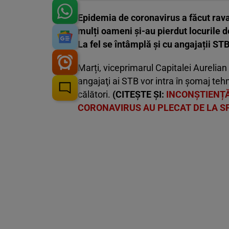
Epidemia de coronavirus a făcut rava
mulți oameni și-au pierdut locurile d
La fel se întâmplă și cu angajații ST
Marți, viceprimarul Capitalei Aurelia
angajaţi ai STB vor intra în şomaj teh
călători.
(CITEȘTE ȘI:
INCONȘTIENȚĂ
CORONAVIRUS AU PLECAT DE LA SP