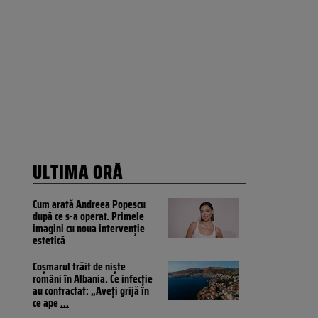
ULTIMA ORĂ
Cum arată Andreea Popescu
după ce s-a operat. Primele
imagini cu noua intervenție
estetică
Coșmarul trăit de niște
români în Albania. Ce infecție
au contractat: „Aveți grijă în
ce ape
...