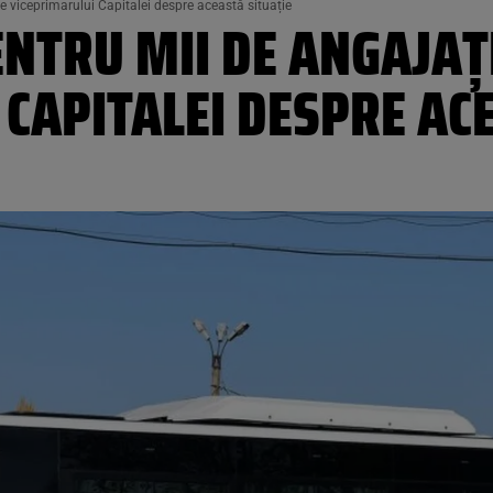
 viceprimarului Capitalei despre această situație
NTRU MII DE ANGAJAȚI
CAPITALEI DESPRE AC