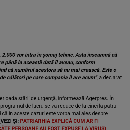
, 2.000 vor intra în şomaj tehnic. Asta înseamnă că
re până la această dată îl aveau, conform
ând că numărul acestora să nu mai crească. Este o
de călători pe care compania îl are acum”
, a declarat
rioada stării de urgenţă, informează Agerpres. În
i, programul de lucru se va reduce de la cinci la patru
 că în aceste cazuri este vorba mai ales despre
(VEZI ȘI:
PATRIARHIA EXPLICĂ CUM AR FI
CÂTE PERSOANE AU FOST EXPUSE LA VIRUS)