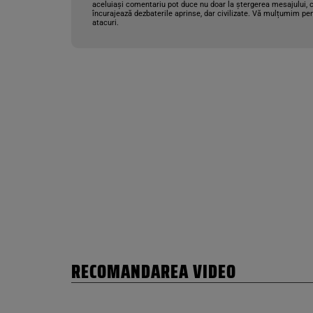
aceluiași comentariu pot duce nu doar la ștergerea mesajului, c
încurajează dezbaterile aprinse, dar civilizate. Vă mulțumim pen
atacuri.
RECOMANDAREA VIDEO