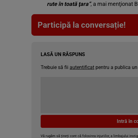
rute în toată ţara”
, a mai menţionat 
Participă la conversație!
LASĂ UN RĂSPUNS
Trebuie să fii
autentificat
pentru a publica un
Intră în 
Vă rugăm să țineți cont că folosirea injuriilor, a limbajului insti