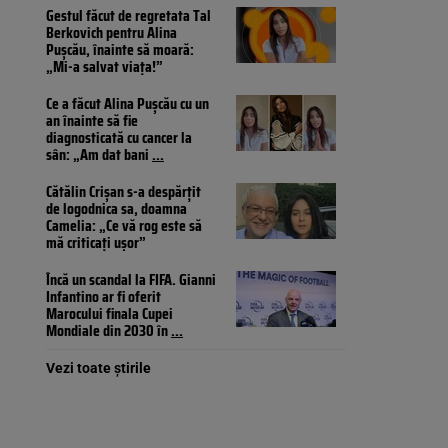
Gestul făcut de regretata Tal
Berkovich pentru Alina
Pușcău, înainte să moară:
„Mi-a salvat viața!”
Ce a făcut Alina Pușcău cu un
an înainte să fie
diagnosticată cu cancer la
sân: „Am dat bani
...
Cătălin Crișan s-a despărțit
de logodnica sa, doamna
Camelia: „Ce vă rog este să
mă criticați ușor”
Încă un scandal la FIFA. Gianni
Infantino ar fi oferit
Marocului finala Cupei
Mondiale din 2030 în
...
Vezi toate știrile