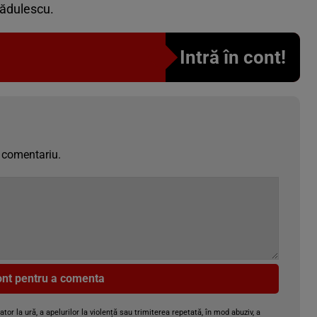
Bădulescu.
Intră în cont!
 comentariu.
cont pentru a comenta
gator la ură, a apelurilor la violență sau trimiterea repetată, în mod abuziv, a