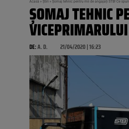
Acasă
»
Știri
»
Șomaj tehnic pentru mii de angajați STB! Ce spune
ȘOMAJ TEHNIC PE
VICEPRIMARULUI 
DE:
A. D.
21/04/2020 | 16:23