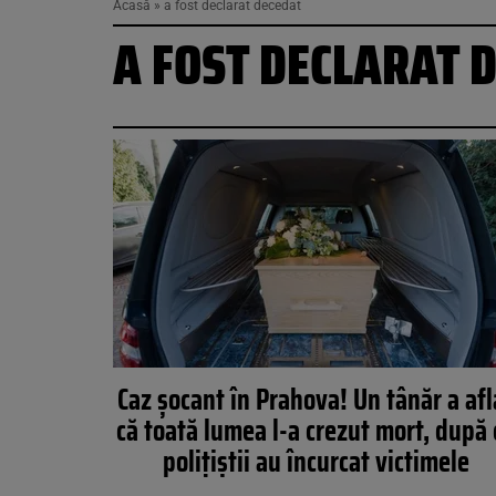
Acasă
»
a fost declarat decedat
A FOST DECLARAT 
Caz șocant în Prahova! Un tânăr a afl
că toată lumea l-a crezut mort, după 
polițiștii au încurcat victimele