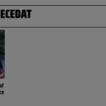
DECEDAT
at
ce