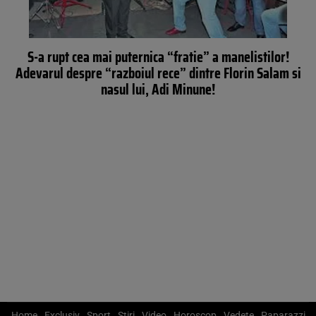
S-a rupt cea mai puternica “fratie” a manelistilor!
Adevarul despre “razboiul rece” dintre Florin Salam si
nasul lui, Adi Minune!
Home
Exclusiv
Sport
Știri
Video
Horoscop
Vedete
Paparazzi