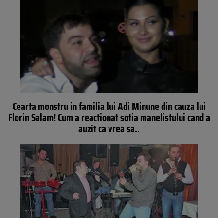
Cearta monstru in familia lui Adi Minune din cauza lui
Florin Salam! Cum a reactionat sotia manelistului cand a
auzit ca vrea sa..