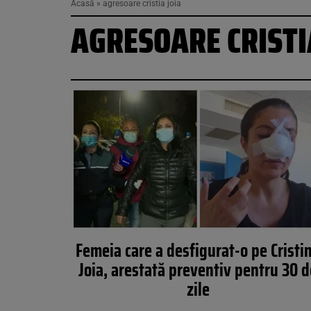
Acasă
»
agresoare cristia joia
AGRESOARE CRISTI
Femeia care a desfigurat-o pe Cristi
Joia, arestată preventiv pentru 30 
zile