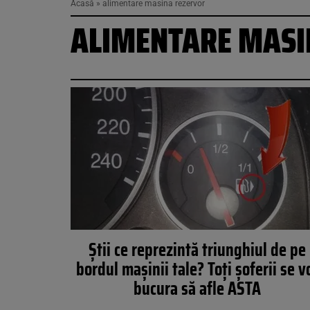
Acasă
»
alimentare masina rezervor
ALIMENTARE MASI
Ştii ce reprezintă triunghiul de pe
bordul maşinii tale? Toţi şoferii se v
bucura să afle ASTA