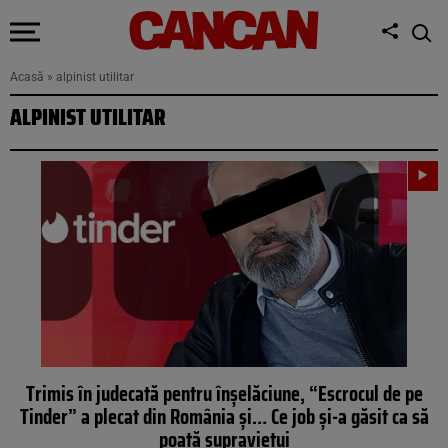
Acasă
»
alpinist utilitar
ALPINIST UTILITAR
Trimis în judecată pentru înșelăciune, “Escrocul de pe
Tinder” a plecat din România și… Ce job și-a găsit ca să
poată supraviețui