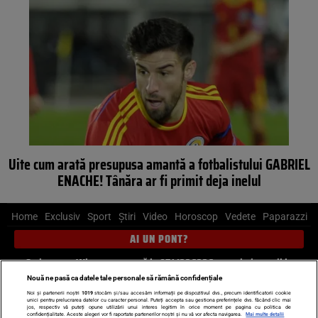
Uite cum arată presupusa amantă a fotbalistului GABRIEL
ENACHE! Tânăra ar fi primit deja inelul
Home
Exclusiv
Sport
Știri
Video
Horoscop
Vedete
Paparazzi
AI UN PONT?
Scrie-ne pe Whatsapp
, sună la 0741226226 sau trimite mail la
pont@cancan.ro
Nouă ne pasă ca datele tale personale să rămână confidențiale
Noi și partenerii noștri
1019
stocăm și/sau accesăm informații pe dispozitivul dvs., precum identificatorii cookie
unici pentru prelucrarea datelor cu caracter personal. Puteți accepta sau gestiona preferințele dvs. făcând clic mai
Știri interne
Știri externe
Politică
jos, respectiv vă puteți opune utilizării unui interes legitim în orice moment pe pagina cu politica de
confidențialitate. Aceste alegeri vor fi raportate partenerilor noștri și nu vă vor afecta navigarea.
Mai multe detalii