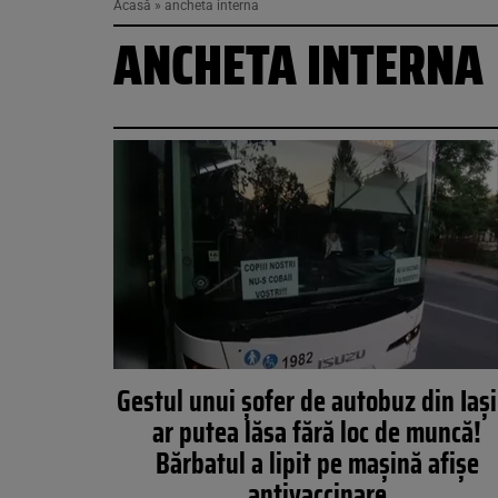
Acasă
»
ancheta interna
ANCHETA INTERNA
Gestul unui șofer de autobuz din Iași 
ar putea lăsa fără loc de muncă!
Bărbatul a lipit pe maşină afișe
antivaccinare