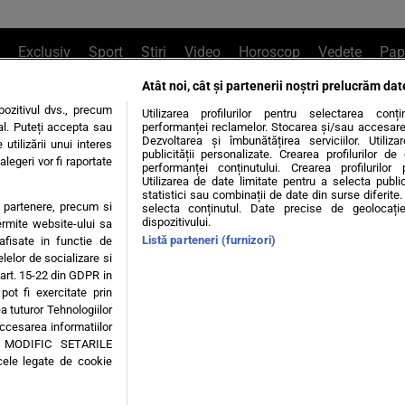
Exclusiv
Sport
Știri
Video
Horoscop
Vedete
Pap
Atât noi, cât și partenerii noștri prelucrăm dat
e Whatsapp
, sună la 0741226226 sau trim
ozitivul dvs., precum
Utilizarea profilurilor pentru selectarea conț
al. Puteți accepta sau
performanței reclamelor. Stocarea și/sau accesarea 
Dezvoltarea și îmbunătățirea serviciilor. Utiliza
utilizării unui interes
publicității personalizate. Crearea profilurilor d
legeri vor fi raportate
Știri interne
Știri externe
Politică
performanței conținutului. Crearea profilurilor 
Utilizarea de date limitate pentru a selecta public
statistici sau combinații de date din surse diferite. 
te partenere, precum si
selecta conținutul. Date precise de geolocație
tiri
Diete
Insula Iubirii
Dictionar de vise
LIFE STYLE
dispozitivului.
ermite website-ului sa
Listă parteneri (furnizori)
 afisate in functie de
 condiții
Politica de confidențialitate
Politica privind Cookie
elelor de socializare si
 art. 15-22 din GDPR in
pot fi exercitate prin
Modifică Setările
a tuturor Tehnologiilor
accesarea informatiilor
A MODIFIC SETARILE
© 2026 - Toate drepturile rezervate
cele legate de cookie
ING SRL, Adresa: București, Sos Fabrica de Glucoză, nr. 21, parter, sector 2, J20160006
Decizia ONJN nr. 1598/16.09.2021. Jocurile de noroc sunt interzise minorilor.