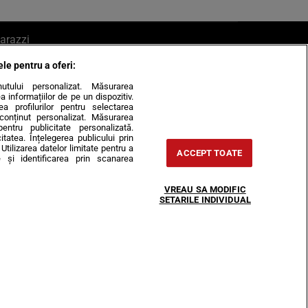
arazzi
ele pentru a oferi:
ite mail la pont@cancan.ro
inutului personalizat. Măsurarea
informațiilor de pe un dispozitiv.
rea profilurilor pentru selectarea
e conținut personalizat. Măsurarea
pentru publicitate personalizată.
itatea. Înțelegerea publicului prin
Utilizarea datelor limitate pentru a
ACCEPT TOATE
 și identificarea prin scanarea
Horoscop
VREAU SA MODIFIC
-urile
Despre noi
Contact
SETARILE INDIVIDUAL
31407, CIF: RO35451445