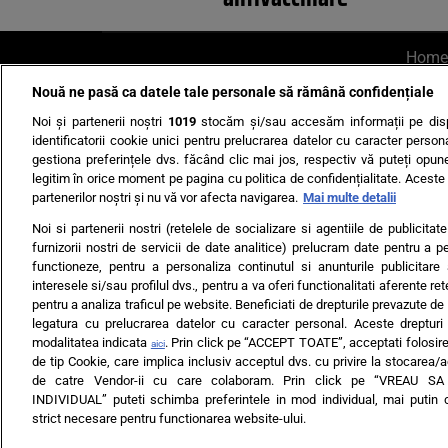
Home
Nouă ne pasă ca datele tale personale să rămână confidențiale
AI UN PONT?
Scrie-ne p
Noi și partenerii noștri
1019
stocăm și/sau accesăm informații pe disp
identificatorii cookie unici pentru prelucrarea datelor cu caracter person
gestiona preferințele dvs. făcând clic mai jos, respectiv vă puteți opune 
legitim în orice moment pe pagina cu politica de confidențialitate. Aceste a
partenerilor noștri și nu vă vor afecta navigarea.
Mai multe detalii
Noi si partenerii nostri (retelele de socializare si agentiile de publicita
Ultimele s
furnizorii nostri de servicii de date analitice) prelucram date pentru a p
functioneze, pentru a personaliza continutul si anunturile publicitare
Echipa editorială
Termeni si
interesele si/sau profilul dvs., pentru a va oferi functionalitati aferente ret
pentru a analiza traficul pe website. Beneficiati de drepturile prevazute de
legatura cu prelucrarea datelor cu caracter personal. Aceste drepturi 
modalitatea indicata
. Prin click pe “ACCEPT TOATE”, acceptati folosire
aici
de tip Cookie, care implica inclusiv acceptul dvs. cu privire la stocarea/
de catre Vendor-ii cu care colaboram. Prin click pe “VREAU S
INDIVIDUAL” puteti schimba preferintele in mod individual, mai putin 
ARC MEDIA PUBLISH
strict necesare pentru functionarea website-ului.