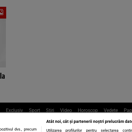
la
Exclusiv
Sport
Știri
Video
Horoscop
Vedete
Pap
Atât noi, cât și partenerii noștri prelucrăm dat
e Whatsapp
, sună la 0741226226 sau trim
ozitivul dvs., precum
Utilizarea profilurilor pentru selectarea conț