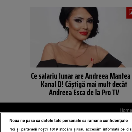
Ce salariu lunar are Andreea Mantea 
Kanal D! Câștigă mai mult decât
Andreea Esca de la Pro TV
Home
Nouă ne pasă ca datele tale personale să rămână confidențiale
AI UN PONT?
Scrie-ne p
Noi și partenerii noștri
1019
stocăm și/sau accesăm informații pe disp