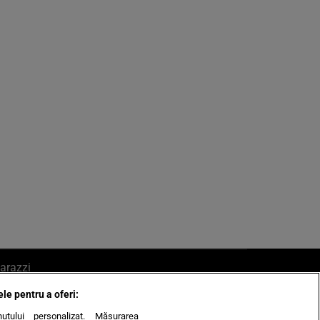
arazzi
ele pentru a oferi:
ite mail la pont@cancan.ro
inutului personalizat. Măsurarea