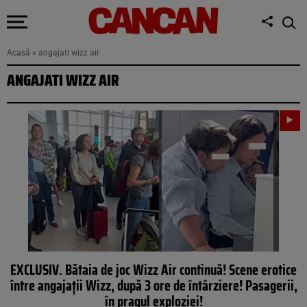
Acasă
»
angajati wizz air
ANGAJATI WIZZ AIR
EXCLUSIV. Bătaia de joc Wizz Air continuă! Scene erotice
între angajații Wizz, după 3 ore de întârziere! Pasagerii,
în pragul exploziei!