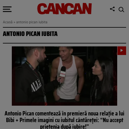
Acasă
»
antonio pican iubita
ANTONIO PICAN IUBITA
Antonio Pican comentează în premieră noua relație a lui
Bibi + Primele imagini cu iubitul cântăreței: “Nu accept
prietenia după iubire!”