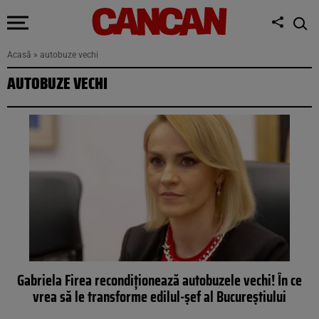
Acasă
»
autobuze vechi
AUTOBUZE VECHI
Gabriela Firea recondiționează autobuzele vechi! În ce
vrea să le transforme edilul-șef al Bucureștiului