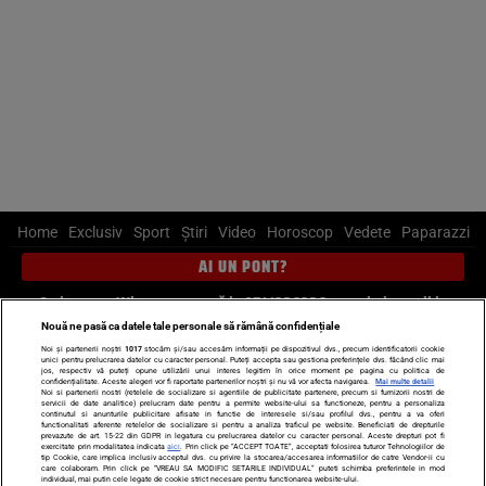
Home
Exclusiv
Sport
Știri
Video
Horoscop
Vedete
Paparazzi
AI UN PONT?
Scrie-ne pe Whatsapp
, sună la 0741226226 sau trimite mail la
pont@cancan.ro
Nouă ne pasă ca datele tale personale să rămână confidențiale
Noi și partenerii noștri
1017
stocăm și/sau accesăm informații pe dispozitivul dvs., precum identificatorii cookie
unici pentru prelucrarea datelor cu caracter personal. Puteți accepta sau gestiona preferințele dvs. făcând clic mai
Știri interne
Știri externe
Politică
jos, respectiv vă puteți opune utilizării unui interes legitim în orice moment pe pagina cu politica de
confidențialitate. Aceste alegeri vor fi raportate partenerilor noștri și nu vă vor afecta navigarea.
Mai multe detalii
Noi si partenerii nostri (retelele de socializare si agentiile de publicitate partenere, precum si furnizorii nostri de
servicii de date analitice) prelucram date pentru a permite website-ului sa functioneze, pentru a personaliza
Ultimele stiri
Diete
Insula Iubirii
Dictionar de vise
LIFE STYLE
continutul si anunturile publicitare afisate in functie de interesele si/sau profilul dvs., pentru a va oferi
functionalitati aferente retelelor de socializare si pentru a analiza traficul pe website. Beneficiati de drepturile
Horoscop
prevazute de art. 15-22 din GDPR in legatura cu prelucrarea datelor cu caracter personal. Aceste drepturi pot fi
exercitate prin modalitatea indicata
aici
. Prin click pe “ACCEPT TOATE”, acceptati folosirea tuturor Tehnologiilor de
tip Cookie, care implica inclusiv acceptul dvs. cu privire la stocarea/accesarea informatiilor de catre Vendor-ii cu
Echipa editorială
Termeni si condiții
Politica de confidențialitate
care colaboram. Prin click pe “VREAU SA MODIFIC SETARILE INDIVIDUAL” puteti schimba preferintele in mod
individual, mai putin cele legate de cookie strict necesare pentru functionarea website-ului.